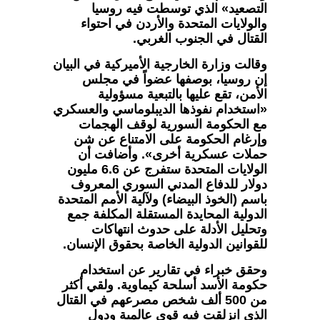
التصعيد» الذي توسطت فيه روسيا
والولايات المتحدة والأردن في احتواء
القتال في الجنوب الغربي.
وقالت وزارة الخارجية الأميركية في البيان
إن روسيا، بوصفها عضواً في مجلس
الأمن، تقع عليها بالتبعية مسؤولية
«استخدام نفوذها الديبلوماسي والعسكري
مع الحكومة السورية لوقف الهجمات
وإرغام الحكومة على الامتناع عن شن
حملات عسكرية أخرى». وأضافت أن
الولايات المتحدة ستفرج عن 6.6 مليون
دولار للدفاع المدني السوري المعروف
باسم (الخوذ البيضاء) ولآلية الأمم المتحدة
الدولية المحايدة المستقلة المكلفة جمع
وتحليل الأدلة على حدوث انتهاكات
للقوانين الدولية الخاصة بحقوق الإنسان.
وحقق خبراء في تقارير عن استخدام
حكومة الأسد أسلحة كيماوية. ولقي أكثر
من 500 ألف شخص مصرعهم في القتال
الذي انزلقت فيه قوى عالمية ودول