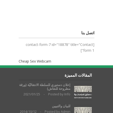
اتصل بنا
[contact-form-7 id="18878" title="Contact
form 1"]
Cheap Sex Webcam
المقالات المميزة
إعلان دستوري للسلطة الانتقاليّة (ورقة
مطروحة للنقاش)
2021/01/25
-
Posted by
Info
للبيان والتبيين
2014/10/12
-
Posted by
Admin