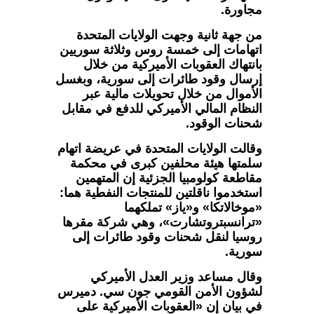
مجاورة.
من جهة ثانية وجهت الولايات المتحدة
اتهامات إلى خمسة روس وثلاثة سوريين
بانتهاك العقوبات الأميركية من خلال
إرسال وقود طائرات إلى سورية، وبغسل
الأموال من خلال تحويلات مالية عبر
النظام المالي الأميركي للدفع في مقابل
شحنات الوقود.
وقالت الولايات المتحدة في عريضة اتهام
سلمتها هيئة محلفين كبرى في محكمة
مقاطعة كولومبيا الجزئية إن المتهمين
استخدموا ناقلتين للمنتجات النفطية هما:
«موخالاتكا» و«ياز» تملكهما
«ترانسبتروتشارت»، وهي شركة مقرها
روسيا لنقل شحنات وقود طائرات إلى
سورية.
وقال مساعد وزير العدل الأميركي
لشؤون الأمن القومي جون سي. دميرس
في بيان إن «العقوبات الأميركية على