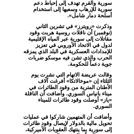
سورية والقرم تهدف إلى إحباط دعم
سورية للإرهاب وسعيها إلى استخدام
أسلحة دمار شامل».
وذكرت «رويترز» في تشرين الثاني
(نوفمبر) أن ناقلات روسية هربت وقود
مقاتلات إلى سورية عبر المياه الإقليمية
لدول في الاتحاد الأوروبي في تعزيز
للإمدادات العسكرية في البلد الذي يمزقه
الحرب والذي تشن فيه موسكو ضربات
جوية دعماً للحكومة.
وقالت عريضة الاتهام التي نشرت يوم
الثلثاء إن «موخالاتكا» أفرغت آلاف
الأطنان المترية من وقود الطائرات في
ميناء بانياس السوري. وأضافت أن الناقلة
«ياز» أوصلت وقود طائرات للميناء
السوري.
وأضافت أن المتهمين شاركوا في عمليات
تحويل مالية بالدولار لإيصال وقود طائرات
إلى سورية بما ينتهك العقوبات الأميركية،