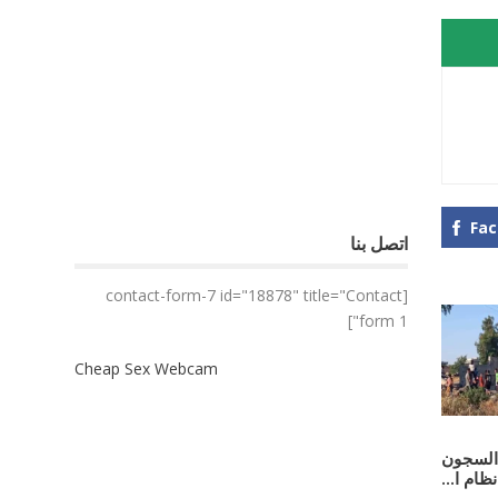
Fa
اتصل بنا
[contact-form-7 id="18878" title="Contact
form 1"]
Cheap Sex Webcam
ي السجون
ظام ا...