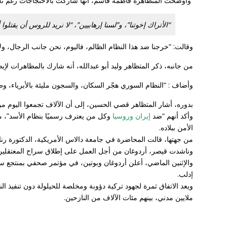
وأوضحت المتظاهرة فاطمة قاسم، أنها شاركت بالاحتجاجات رغم تعر
“الأتراك إخوتنا”، و”لسنا إرهابيين”، “لا نريد للروس أن يقتلوا أ
وقالت: “خرجنا ضد هذا النظام الظالم، فاليوم، نحن جانب الرجال، ول
من جانبه، ذكر المتظاهر وليد أبو عبدالله، أنه شارك بالمظاهرات لإيص
وأضاف : “النظام السوري هجّر السكان، والسجون مليئة بالأبرياء، 
بدوره، أشار المتظاهر قصي الحسين، إلى أن الآلاف تجمعوا اليوم من
وأكد أنهم “ضد
إيران وروسيا
وكل من يعترف رسميًا بنظام الأسد”، معر
الأمن ببلاده.
من جهتها، قالت المحاضرة في جامعة دالاس الأمريكية، الدكتورة رنا 
وناشدت قيصر، أردوغان من أجل العمل على إطلاق سراح المعتقلين، و
والإثنين الماضي، أعلن أردوغان وبوتين، في مؤتمر صحفي بمنتجع س
إدلب.
ملايين مدني، بينهم مئات الآلاف من النازحين.