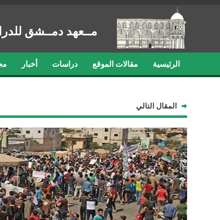
مــعهد دمــشق للدرا
الرئيسية
مقالات الموقع
دراسات
أخبار
مج
المقال التالي