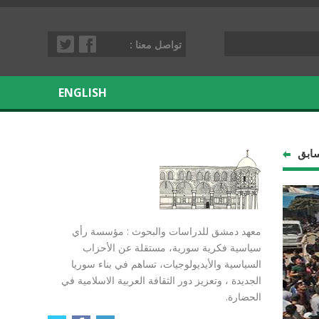
تواصل معنا :
ENGLISH
سابق
معهد دمشق للدراسات والبحوث : مؤسسة رأي
سياسية فكرية سورية، مستقلة عن الأحزاب
السياسية والأيديولوجيات، تساهم في بناء سوريا
الجديدة ، وتعزيز دور الثقافة العربية الاسلامية في
الحضارة.