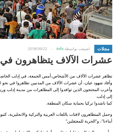
مجلات
اضيفت بواسطة
Info
2018/09/22
-
عشرات الآلاف يتظاهرون في 
تظاهر عشرات الآلاف من الأشخاص،أمس الجمعة، في إدلب الخاضعة 
وأفاد شهود عيان، أن عشرات الآلاف من المدنيين تظاهروا في نحو 180 منطقة في المحافظة الواقعة ضمن “مناطق خفض التصعيد”.
وأعرب المحتجون الذين توافدوا إلى المظاهرات من مدينة إدلب وري
إلى إدلب.
كما ناشدوا تركيا بحماية سكان المنطقة.
وحمل المتظاهرون لافتات باللغات العربية والتركية والانجليزية، كتبوا 
أبناءنا”، و”الحرية للمعتقلين”