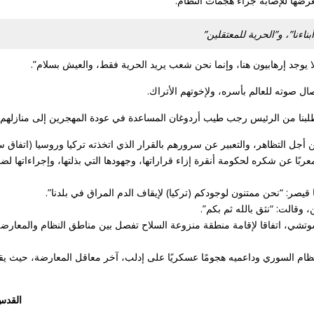
ضها للإصابة جراء هجمات النظام.
بناءنا”، و”الحرية للمعتقلين”
ا يوجد إرهابيون هنا، وإنما نحن شعب يريد الحرية فقط، والعيش بسلام”.
ال صوته للعالم بأسره، ولإخوتهم الأتراك.
وطلبنا من الرئيس رجب طيب أردوغان المساعدة في عودة المهجرين إلى منازلهم”
 أجل التظاهر، والتعبير عن سرورهم بالقرار الذي اتخذته تركيا وروسيا (اتفاق 
بًا عن شكره لحكومة أنقرة إزاء قراراتها، وجهودها التي بذلتها، وإجراءاتها لض
قيصر: “نحن ممتنون لوجودكم (تركيا) لإيقاف الدم المراق في بلدنا”.
قالت: “نثق بالله ثم بكم”.
وتشي، اتفاقا لإقامة منطقة منزوعة السلاح تفصل بين مناطق النظام والمعارض
القدس