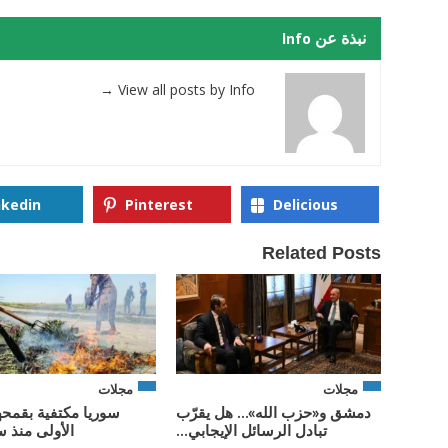
نبذة عن Info
→
View all posts by Info
nkedin
Pinterest
Delicious
Related Posts
مجلات
مجلات
دمشق و«حزب الله»… هل يقرّب
سوريا مكتفية بقمحه
تبادل الرسائل الإيجابي...
الأولى منذ س