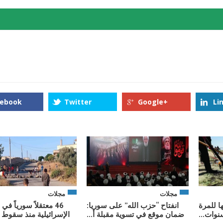
cebook
Twitter
Google+
Li
مجلات
مجلات
ا للمرة
انفتاح “حزب الله” على سوريا:
46 معتقلاً سورياً ف
نوات...
ضمان موقع في تسوية مقبلة أ...
الإسرائيلية منذ سقوط ن