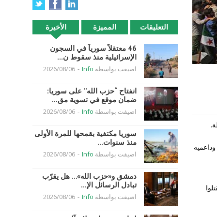
التعليقات
المميزة
الأخيرة
46 معتقلاً سورياً في السجون
الإسرائيلية منذ سقوط ن...
اضيفت بواسطة
Info
-
2026/08/06
انفتاح “حزب الله” على سوريا:
ضمان موقع في تسوية مق...
اضيفت بواسطة
Info
-
2026/08/06
.
سوريا مكتفية بقمحها للمرة الأولى
منذ سنوات...
وداعميه
اضيفت بواسطة
Info
-
2026/08/06
دمشق و«حزب الله»… هل يقرّب
تبادل الرسائل الإ...
تلوا
اضيفت بواسطة
Info
-
2026/08/06