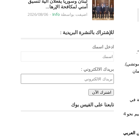
لبنان وسوريا يفعلان آلية تنسيق
أمني لمكافحة الإرها...
اضيفت بواسطة
Info
-
2026/08/06
للإشتراك بالنشرة البريدية :
ادخل اسمك
.
سوتشي).
بريدك الالكتروني :
مان
ة في
تابعنا على الفيس بوك
ويعد الاتفاق ثمرة لجهود تركية دؤوبة ومخلصة للحيلولة دون تنفيذ النظام السوري وداعميه هجومًا عسكريًا على إدلب، آخر معاقل المعارضة، حيث يقيم نحو 4
 العربي