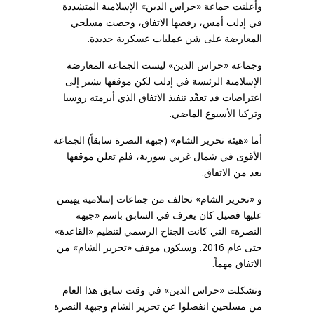
وأعلنت جماعة «حراس الدين» الإسلامية المتشددة
في إدلب أمس، رفضها الاتفاق، وحضت مسلحي
المعارضة على شن عمليات عسكرية جديدة.
وجماعة «حراس الدين» ليست الجماعة المعارضة
الإسلامية الرئيسة في إدلب لكن موقفها يشير إلى
اعتراضات قد تعقّد تنفيذ الاتفاق الذي أبرمته روسيا
وتركيا الأسبوع الماضي.
أما «هيئة تحرير الشام» (جبهة النصرة سابقاً) الجماعة
الأقوى في شمال غربي سورية، فلم تعلن موقفها
بعد من الاتفاق.
و «تحرير الشام» تحالف من جماعات إسلامية يهيمن
عليها فصيل كان يعرف في السابق باسم «جبهة
النصرة» التي كانت الجناح الرسمي لتنظيم «القاعدة»
حتى عام 2016. وسيكون موقف «تحرير الشام» من
الاتفاق مهماً.
وتشكلت «حراس الدين» في وقت سابق هذا العام
من مسلحين انفصلوا عن تحرير الشام وجبهة النصرة