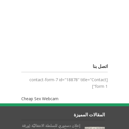
اتصل بنا
[contact-form-7 id="18878" title="Contact
form 1"]
Cheap Sex Webcam
المقالات المميزة
إعلان دستوري للسلطة الانتقاليّة (ورقة