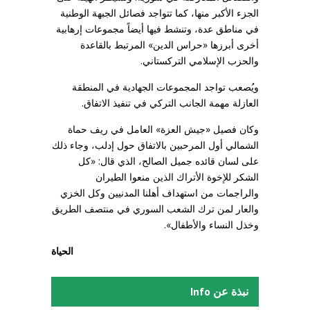
الجزء الأكبر منها، كما تتواجد فصائل الجبهة الوطنية
في مناطق عدة، وتنشط فيها أيضاً مجموعات إرهابية
أخرى أبرزها «حراس الدين» المرتبط بالقاعدة
والحزب الإسلامي التركستاني.
ويُصعب تواجد المجموعات الجهادية في المنطقة
العازلة مهمة الجانب التركي في تنفيذ الاتفاق.
وكان فصيل «جيش العزة» العامل في ريف حماة
الشمالي أول المرحبين بالاتفاق حول إدلب، وجاء ذلك
على لسان قائده جميل الصالح، الذي قال: «كل
الشكر للإخوة الأتراك الذين منعوا الطيران
والراجمات من استهداف أهلنا المدنيين وكل الخزي
والعار لمن ترك الشعب السوري في منتصف الطريق
وخذل النساء والأطفال».
الحياة
نبذة عن Info