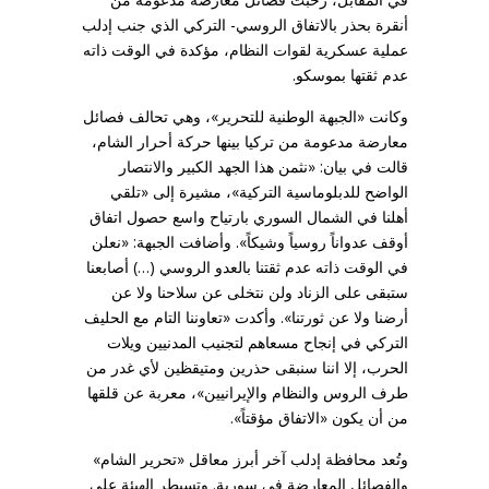
أنقرة بحذر بالاتفاق الروسي- التركي الذي جنب إدلب
عملية عسكرية لقوات النظام، مؤكدة في الوقت ذاته
عدم ثقتها بموسكو.
وكانت «الجبهة الوطنية للتحرير»، وهي تحالف فصائل
معارضة مدعومة من تركيا بينها حركة أحرار الشام،
قالت في بيان: «نثمن هذا الجهد الكبير والانتصار
الواضح للدبلوماسية التركية»، مشيرة إلى «تلقي
أهلنا في الشمال السوري بارتياح واسع حصول اتفاق
أوقف عدواناً روسياً وشيكاً». وأضافت الجبهة: «نعلن
في الوقت ذاته عدم ثقتنا بالعدو الروسي (…) أصابعنا
ستبقى على الزناد ولن نتخلى عن سلاحنا ولا عن
أرضنا ولا عن ثورتنا». وأكدت «تعاوننا التام مع الحليف
التركي في إنجاح مسعاهم لتجنيب المدنيين ويلات
الحرب، إلا اننا سنبقى حذرين ومتيقظين لأي غدر من
طرف الروس والنظام والإيرانيين»، معربة عن قلقها
من أن يكون «الاتفاق مؤقتاً».
وتُعد محافظة إدلب آخر أبرز معاقل «تحرير الشام»
والفصائل المعارضة في سورية. وتسيطر الهيئة على