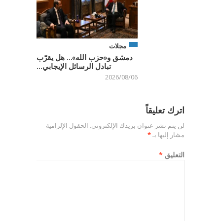
مجلات
دمشق و«حزب الله»… هل يقرّب
تبادل الرسائل الإيجابي...
2026/08/06
اترك تعليقاً
لن يتم نشر عنوان بريدك الإلكتروني.
الحقول الإلزامية
مشار إليها بـ
*
التعليق
*