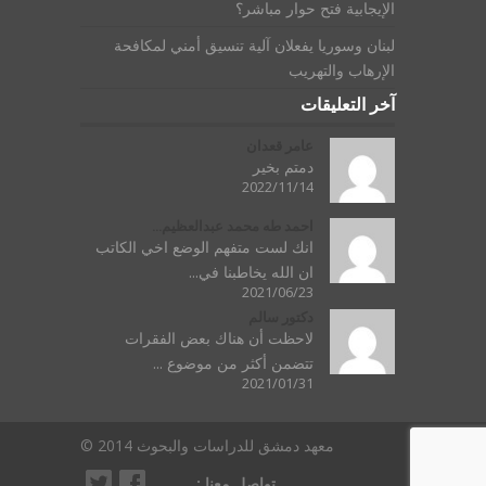
الإيجابية فتح حوار مباشر؟
لبنان وسوريا يفعلان آلية تنسيق أمني لمكافحة
الإرهاب والتهريب
آخر التعليقات
عامر قعدان
دمتم بخير
2022/11/14
احمد طه محمد عبدالعظيم...
انك لست متفهم الوضع اخي الكاتب
ان الله يخاطبنا في...
2021/06/23
دكتور سالم
لاحظت أن هناك بعض الفقرات
تتضمن أكثر من موضوع ...
2021/01/31
معهد دمشق للدراسات والبحوث 2014 ©
تواصل معنا :