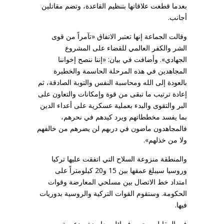
بعدما قطعت علاقاتها بتنظيم القاعدة، وتضم مقاتلين
أجانب.
وقالت الجماعة إنها تعتبر الاتفاق «تآمراً من قوى
الشر والكفر العالمي للقضاء على المشروع
الجهادي». وأضافت في بيان: «إننا ننصح إخواننا
المجاهدين في هذه المرحلة الحاسمة والخطيرة
بالعودة إلى الله ومحاسبة النفس والتوبة الصادقة، ثم
إعادة ترتيب ما تبقى من قوة وإمكانات والتعاون على
البر والتقوى والبدء بعملية عسكرية على أعداء الدين
بما يفسد مخططاتهم ويرد كيدهم في نحرهم،
فالمجاهدون ماضون في دربهم لن يضرهم من خالفهم
ولا من خذلهم».
والمنطقة منزوعة السلاح التي اتفقت عليها تركيا
وروسيا سيبلغ عمقها بين 15 و20 كيلومتراً على
امتداد خط الاتصال بين مسلحي المعارضة وقوات
الحكومة. وستقوم القوات التركية والروسية بدوريات
فيها.
في المقابل، رحبت فصائل معارضة مدعومة من