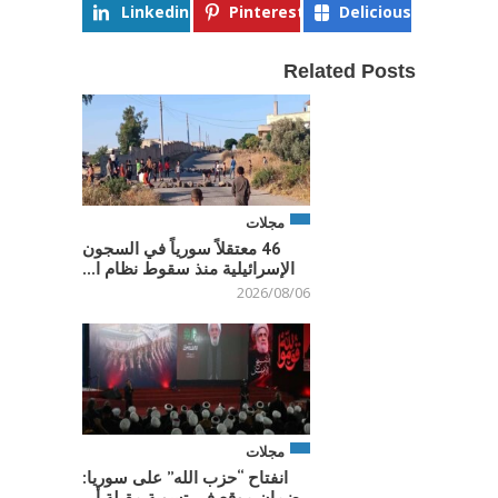
Linkedin
Pinterest
Delicious
Related Posts
مجلات
46 معتقلاً سورياً في السجون
الإسرائيلية منذ سقوط نظام ا...
2026/08/06
مجلات
انفتاح “حزب الله” على سوريا:
ضمان موقع في تسوية مقبلة أ...