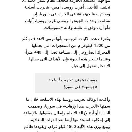
مواجهة الأسلحة الحارقة لتحالف نظام بشار الأسد «لا
تحتمل التأجيل، أقرت روسيا، أمس، بتجريب أسلحة
وصفتها بـ«الجهنمية» في الحرب في سوريا، إذ
تسلمت وحدات الجيش الروسي غرب روسيا، آليات
«أو أر»، وفق ما نقلته وكالة «سبوتنيك».
وتُعرف هذه الآليات الروسية بأنها ترمي الأهداف بأكثر
من 1300 كيلوغرام من المتفجرات التي يحملها
المحرك الصاروخي إلى مسافة تصل إلى 440 متراً،
وعندما تنفجر هذه العبوة فإن الأهداف التي يطالها
الانفجار تتحول إلى غبار.
روسيا تعترف بتجريب أسلحة
«جهنمية» في سوريا
وأكدت الوكالة تجريب روسيا لهذه الأسلحة خلال ما
سمتها «الحرب ضد الإرهاب» في سوريا، وصممت
آليات «أو أر» لإزالة الألغام وإبطال مفعولها، بالإضافة
إلى إمكانية استخدامها أيضا ضد القوات المعادية،
ويبلغ وزن هذه الآلية 1800 كيلو غرام، ويقودها طاقم