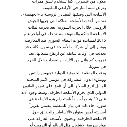
مكون من عنصرين، كما تستخدم لشق ممرات
بعرض ستة أمتار في الأراضي الملغومة
الأسلحة التي وصفتها المصادر الروسية بـ «الجهنمية»،
تعد من أحدث الأسلحة الفتاكة التي جربها الجيش
الروسي خلال الحرب السورية، بعد تجريبه لمئات
الأسلحة الفتاكة والمتنوعة منذ تدخله في أواخر عام
2015 لمساندة قوات النظام السوري ضد المعارضة.
ويشار إلى أن شركات الأسلحة في سوريا كانت قد
تحدثت في أوقات سابقة عن ارتفاع مبيعاتها، بعد
تجريب كم هائل من الآليات والمعدات خلال الحرب
في سوريا.
ودعت المنظمة الحقوقية الدولية «هيومن رايتس
ووتش» الدول المشاركة في مؤتمر الأمم المتحدة
المقبل لنزع السلاح، الى أن تتّفق على تعزيز القانون
الدولي الذي يحرم الأسلحة الحارقة، وسط وجود أدلة
على 30 هجوماً جديداً باستخدام هذه الأسلحة في
سوريا. جاء ذلك في بيان للمنظمة يتضمن تقريراً
أصدرته أمس بعنوان «الأساطير والحقائق حول
الأسلحة الحارقة». وتحتوي الأسلحة الحارقة على
مواد سريعة الاشتعال مثل النابالم أو الترميت أو