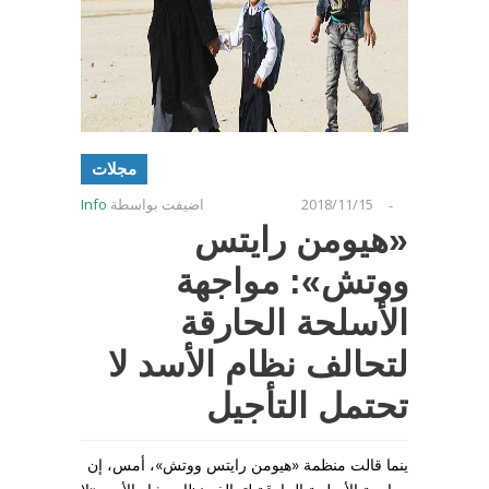
مجلات
2018/11/15
اضيفت بواسطة
Info
-
«هيومن رايتس
ووتش»: مواجهة
الأسلحة الحارقة
لتحالف نظام الأسد لا
تحتمل التأجيل
ينما قالت منظمة «هيومن رايتس ووتش»، أمس، إن