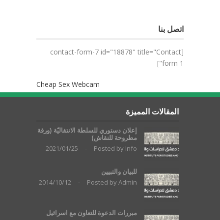
اتصل بنا
[contact-form-7 id="18878" title="Contact
form 1"]
Cheap Sex Webcam
المقالات المميزة
إعلان دستوري للسلطة الانتقاليّة (ورقة
مطروحة للنقاش)
2021/01/25
-
Posted by
Info
للبيان والتبيين
2014/10/12
-
Posted by
Admin
مبررات الدعوة للتعاون مع اسرائيل