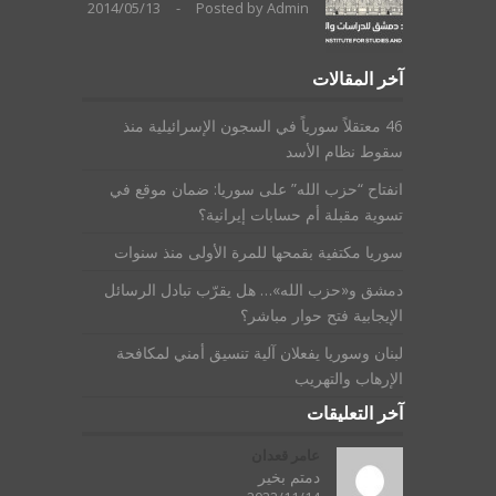
2014/05/13
-
Posted by
Admin
آخر المقالات
46 معتقلاً سورياً في السجون الإسرائيلية منذ
سقوط نظام الأسد
انفتاح “حزب الله” على سوريا: ضمان موقع في
تسوية مقبلة أم حسابات إيرانية؟
سوريا مكتفية بقمحها للمرة الأولى منذ سنوات
دمشق و«حزب الله»… هل يقرّب تبادل الرسائل
الإيجابية فتح حوار مباشر؟
لبنان وسوريا يفعلان آلية تنسيق أمني لمكافحة
الإرهاب والتهريب
آخر التعليقات
عامر قعدان
دمتم بخير