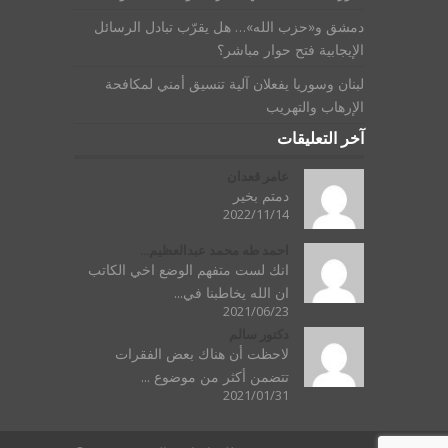
دمشق و«حزب الله»… هل يقرّب تبادل الرسائل
الإيجابية فتح حوار مباشر؟
لبنان وسوريا يفعلان آلية تنسيق أمني لمكافحة
الإرهاب والتهريب
آخر التعليقات
عامر قعدان
دمتم بخير
2022/11/14
احمد طه محمد عبدالعظيم...
انك لست متفهم الوضع اخي الكاتب
ان الله يخاطبنا في...
2021/06/23
دكتور سالم
لاحظت أن هناك بعض الفقرات
تتضمن أكثر من موضوع ...
2021/01/31