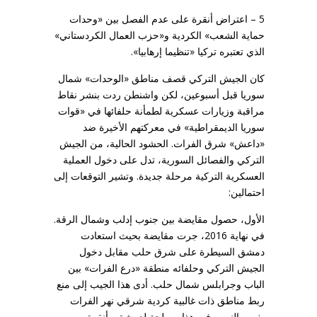
5 – اعتراض أنقرة على عدم الفصل بين «وحدات
حماية الشعب» الكردية و«حزب العمال الكردستاني»
الذي تعتبره تركيا «تنظيما إرهابيا».
كان الجيش التركي قصف مناطق «الوحدات» شمال
سوريا قبل أسبوعين، لكن واشنطن ردت بنشر نقاط
مراقبة وزيارات عسكرية لطمأنة حلفائها في «قوات
سوريا الديمقراطية» في معركتهم الأخيرة ضد
«داعش» شرق الفرات. الحشود الحالية، من الجيش
التركي والفصائل السورية، تدل على دخول العملية
العسكرية التركية مرحلة جديدة. وتشير التوقعات إلى
احتمالين:
الأول، حصول مقايضة بين جنوب إدلب وشمال الرقة.
في نهاية 2016، جرت مقايضة بحيث استعادت
دمشق السيطرة على شرق حلب مقابل دخول
الجيش التركي وحلفائه منطقة «درع الفرات» بين
الباب وجرابلس شمال حلب. أدى هذا الجيب إلى منع
ربط مناطق ذات غالبية كردية شرقي نهر الفرات
بغرب النهر. وفي هذا مصلحة لدمشق وأنقرة