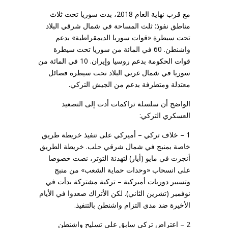
مع قرب نهاية العام 2018، بدت سوريا تحت ثلاث
مناطق نفوذ: ثلث المساحة في شمال شرقي البلاد
تحت سيطرة «قوات سوريا الديمقراطية» بدعم
واشنطن. 60 في المائة من سوريا تحت سيطرة
قوات الحكومة بدعم روسيا وإيران. 10 في المائة من
سوريا في شمال غربي البلاد تحت سيطرة فصائل
معتدلة ومتطرفة بدعم من الجيش التركي.
الواضح أن سلسلة تراكمات أدت إلى التصعيد
العسكري التركي:
1 – خلاف تركي – أميركي على تنفيذ خريطة طريق
خاصة بمنبج في شمال شرقي حلب. خريطة الطريق
أنجزت في مايو (أيار) لتهدئة التوتر، نصت خصوصا
على انسحاب «وحدات حماية الشعب» من منبج
وتسيير دوريات أميركية – تركية مشتركة بدأت في
نوفمبر (تشرين الثاني). لكن الأتراك صعدوا في الأيام
الأخيرة ضد مدى التزام واشنطن بالتنفيذ.
2 – اعتراض تركي سابق على تسليح واشنطن