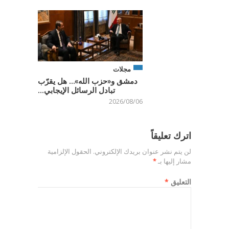
مجلات
دمشق و«حزب الله»… هل يقرّب
تبادل الرسائل الإيجابي...
2026/08/06
اترك تعليقاً
لن يتم نشر عنوان بريدك الإلكتروني.
الحقول الإلزامية
مشار إليها بـ
*
التعليق
*