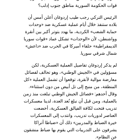
قوات الحكومة السورية مناطق جنوب إدلب؟
الرئيس التركي رجب طيب إردوغان أعلن أمس أن
بلاده ستنفذ خلال أيام عملية عسكرية ضد «وحدات
حماية الشعب» الكردية، ما يهدد بتوتر أكبر بين أنقرة
وواشنطن، لأن «الوحدات» تشكل عماد «قوات سوريا
الديمقراطية» حلفاء أميركا في الحرب ضد «داعش»
شمال شرقي سوريا.
لم يذكر إردوغان تفاصيل العملية العسكرية، لكن
مسؤولين في «الجيش الوطني»، وهو تحالف لفصائل
معارضة موالية لأنقرة، توقعوا أن تشمل العملية «كل
المنطقة، من منبج إلى تل أبيض من دون استثناء».
وقال أحدهم: «فصائل الجيش الوطني تبلغت منذ زمن
بالعملية، ومن قبل أن نبلغ نُعد العدة، لدينا معسكرات
تدريب فتحت لكافة الفيالق العسكرية، أخضعت
العناصر لدوريات تدريب، وانتدب إلى المعسكرات
خيرة الضباط والمدربين» ذلك أن «ضباطا أتراكا
يشرفون على التدريبات التي يقوم بها ضباط منشقون
عن النظام».