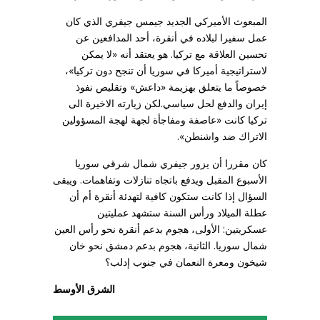
المبعوث الأميركي الجديد جيمس جيفري الذي كان
عمل سفيرا لبلاده في أنقرة، أحد المدافعين عن
تحسين العلاقة مع تركيا. هو يعتقد أنه «لا يمكن
لاستراتيجية أميركا في سوريا أن تنجح دون تركيا»،
خصوصاً ما يتعلق بهزيمة «داعش» وتقليص نفوذ
إيران والدفع لحل سياسي.لكن زيارته الاخيرة الى
تركيا كانت «عاصفة ومفاجأة لجهة لهجة المسؤولين
الاتراك ضد واشنطن».
كان مقررا أن يزور جيفري شمال شرقي سوريا
الأسبوع المقبل ويدفع باتجاه تنازلات وتفاهمات. ويبقى
السؤال إذا كانت ستكون كافية لتهدئة أنقرة أم أن
عطلة الميلاد ورأس السنة ستشهد عمليتين
عسكريتين: الأولى، هجوم بدعم أنقرة نحو رأس العين
شمال سوريا. الثانية، هجوم بدعم دمشق نحو خان
شيخون ومعرة النعمان في جنوب إدلب؟
الشرق الأوسط