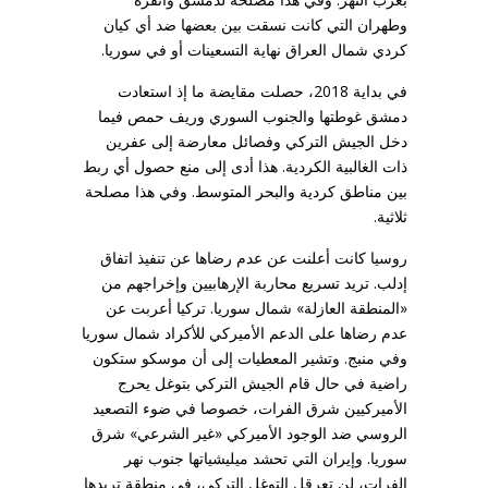
وطهران التي كانت نسقت بين بعضها ضد أي كيان
كردي شمال العراق نهاية التسعينات أو في سوريا.
في بداية 2018، حصلت مقايضة ما إذ استعادت
دمشق غوطتها والجنوب السوري وريف حمص فيما
دخل الجيش التركي وفصائل معارضة إلى عفرين
ذات الغالبية الكردية. هذا أدى إلى منع حصول أي ربط
بين مناطق كردية والبحر المتوسط. وفي هذا مصلحة
ثلاثية.
روسيا كانت أعلنت عن عدم رضاها عن تنفيذ اتفاق
إدلب. تريد تسريع محاربة الإرهابيين وإخراجهم من
«المنطقة العازلة» شمال سوريا. تركيا أعربت عن
عدم رضاها على الدعم الأميركي للأكراد شمال سوريا
وفي منبج. وتشير المعطيات إلى أن موسكو ستكون
راضية في حال قام الجيش التركي بتوغل يحرج
الأميركيين شرق الفرات، خصوصا في ضوء التصعيد
الروسي ضد الوجود الأميركي «غير الشرعي» شرق
سوريا. وإيران التي تحشد ميليشياتها جنوب نهر
الفرات، لن تعرقل التوغل التركي، في منطقة تريدها