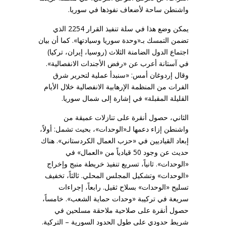
واشنطن ساحة لأضعاف نفوذها في سوريا.
يمكن وضع هذا في سلة تنفيذ القرار 2254 الذي
تضمن التمسك بـ«وحدة سوريا وسيادتها». كما أن بيان
اجتماع الدول الضامنة الثلاث (روسيا، إيران، تركيا)
في آستانة أعرب عن «رفض الأجندات الانفصالية».
وقال إردوغان أمس: «سنبدأ عملية لتحرير شرق
الفرات من المنظمة الإرهابية الانفصالية خلال الأيام
القليلة المقبلة» في إشارة إلى شمال سوريا.
الثاني، حصول أنقرة على تنازلات عميقة من
واشنطن إزاء دعمها لـ«الوحدات»، بحيث تشمل: أولاً،
إبعاد القياديين في «حزب العمال الكردستاني». هناك
حديث عن وجود 50 قيادياً من «العمال» في
«الوحدات». ثانياً، تسريع تنفيذ خريطة منبج وإخراج
«الوحدات» وتشكيل المجلس المحلي. ثالثاً، تخفيف
تسليح «الوحدات» بسلاح ثقيل. رابعاً، إجراءات
سريعة في تركيبة «وحدات حماية الشعب». خامساً،
حصول أنقرة على صلاحية ملاحقة مسلحين في
شريط حدودي على طول الحدود السورية – التركية.