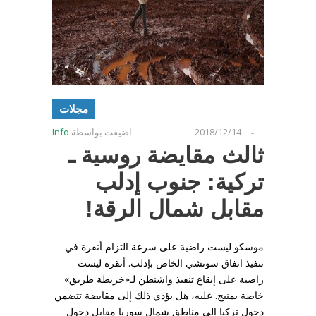
مجلات
2018/12/14
اضيفت بواسطة
Info
-
ثالث مقايضة روسية ـ
تركية: جنوب إدلب
مقابل شمال الرقة!
موسكو ليست راضية على سرعة التزام أنقرة في
تنفيذ اتفاق سوتشي الخاص بإدلب. أنقرة ليست
راضية على إيقاع تنفيذ واشنطن لـ«خريطة طريق»
خاصة بمنبج. عليه، هل يؤدي ذلك إلى مقايضة تتضمن
دخول تركيا إلى مناطق شمال سوريا مقابل دخول