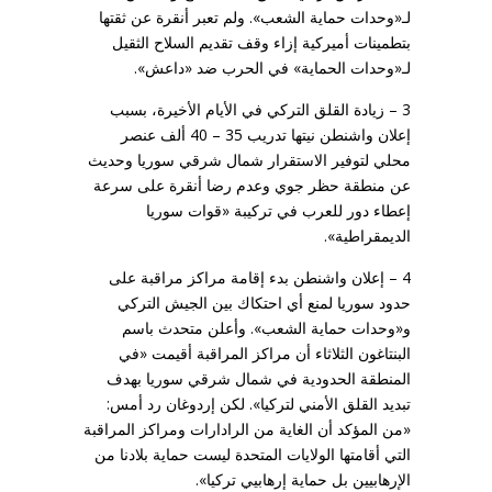
لـ«وحدات حماية الشعب». ولم تعبر أنقرة عن ثقتها
بتطمينات أميركية إزاء وقف تقديم السلاح الثقيل
لـ«وحدات الحماية» في الحرب ضد «داعش».
3 – زيادة القلق التركي في الأيام الأخيرة، بسبب
إعلان واشنطن نيتها تدريب 35 – 40 ألف عنصر
محلي لتوفير الاستقرار شمال شرقي سوريا وحديث
عن منطقة حظر جوي وعدم رضا أنقرة على سرعة
إعطاء دور للعرب في تركيبة «قوات سوريا
الديمقراطية».
4 – إعلان واشنطن بدء إقامة مراكز مراقبة على
حدود سوريا لمنع أي احتكاك بين الجيش التركي
و«وحدات حماية الشعب». وأعلن متحدث باسم
البنتاغون الثلاثاء أن مراكز المراقبة أقيمت «في
المنطقة الحدودية في شمال شرقي سوريا بهدف
تبديد القلق الأمني لتركيا». لكن إردوغان رد أمس:
«من المؤكد أن الغاية من الرادارات ومراكز المراقبة
التي أقامتها الولايات المتحدة ليست حماية بلادنا من
الإرهابيين بل حماية إرهابيي تركيا».