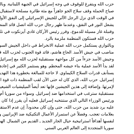
حزب الله ويتفرغ للوقوف في وجه إسرائيل في الجبهة اللبنانية. 
صباح الحملة وقف سلاح الجو جاهزاً مع مئة طائرة مسلحة لاستقبال
في الوقت الذي نزل الرجل الآلي للجيش الإسرائيلي إلى النفق الأ
يشعل النور في النفق، وعندما ظهر رجال حزب الله اتصل قائد المنطق
وقنبلة غاز مسيلة للدموع، وقرر رئيس الأركان غادي آيزنكوت في تلك 
حزب الله فستكون المنظمة ملزمة بالرد.
وبالتوازي يستكمل حزب الله عملية الانخراط في داخل الجيش السو
وجيش الأسد جزءاً من كل مواجهة مستقبلية لحزب الله مع إسرائيل
لقد بدأ الأسد عملية بناء جيشه المحطم. وهو يستثمر الكثير في إعادة 
يستأنف قدرات السلاح الكيماوي. لا حاجة للمبالغة بخطورة هذا التهد
إسرائيل. حزب الله، الذي كان له حتى الآن لقب المنظمة ذات قوة ا
لإمرتها. وإضافة إلى هذين الجيشين فإنها تعد أيضاً الميليشيات الشي
مستقبلية سترغب في استخدامها ضد إسرائيل. وسواء من سوريا أم من
ورئيس الوزراء التالي الذي ستنتخبه إسرائيل فعليه أن يقرر إذا كا
عليه برد شديد من حزب الله، حتى وإن كان محدوداً. إن عدم الاستقر
بعلامات تعجب. وفضلاً عن استمرار الأعمال التكتيكية ضد الإيرانيي
لنفسها أهدافاً استراتيجية حيال الجار الجديد ـ القديم من الشمال. ال
سوريا المتجددة إلى العالم العربي السني.