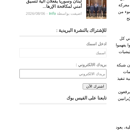
لبنان وسوريا يفعلان آلية تنسيق
 معركة
أمني لمكافحة الإرها...
شوء من
اضيفت بواسطة
Info
-
2026/08/06
ح
للإشتراك بالنشرة البريدية :
في كل
ادخل اسمك
ا يفهموا
يشيات
بريدك الالكتروني :
ون شبكة
مات
 تنفيذ
يرفعون
تابعنا على الفيس بوك
يرانيين
ية، يعود