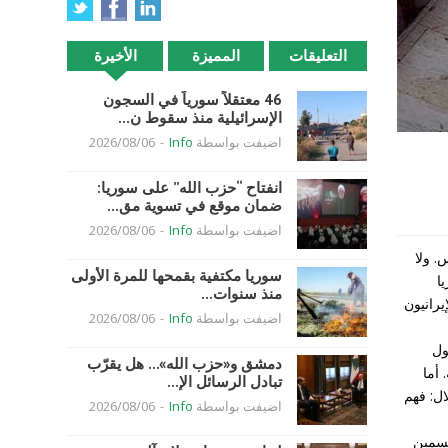
التعليقات
المميزة
الأخيرة
46 معتقلاً سورياً في السجون
الإسرائيلية منذ سقوط ن...
اضيفت بواسطة
Info
-
2026/08/06
انفتاح “حزب الله” على سوريا:
ضمان موقع في تسوية مق...
اضيفت بواسطة
Info
-
2026/08/06
. ولا
سوريا مكتفية بقمحها للمرة الأولى
ا
منذ سنوات...
يرانيون
اضيفت بواسطة
Info
-
2026/08/06
ول
دمشق و«حزب الله»… هل يقرّب
 أما
تبادل الرسائل الإ...
ال: فهم
اضيفت بواسطة
Info
-
2026/08/06
تسمين