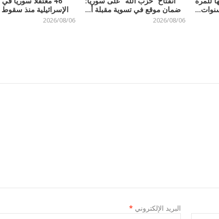
ا للمرة
انفتاح “حزب الله” على سوريا:
46 معتقلاً سورياً ف
نوات...
ضمان موقع في تسوية مقبلة أ...
الإسرائيلية منذ سقوط ن
2026/08/06
2026/08/06
البريد الإلكتروني
*