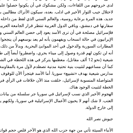
لدى خروجهم من اللقاءات، ولكن مشكوك في أن يكونوا حصلوا على طلب
لاحتلال جيب الثوار الأخير في ادلب. بعده، سيكون الأتراك مطالبين ب
جديد، هذه المرة برعاية روسية، والعالم السني الذي لفظ من داخله ا
سفارتها في دمشق، وباقي الدول العربية تنتظر قرار الجامعة العربية
فلإسرائيل مصلحة في أن ترى الأسد يعود إلى حضن العالم السني ويبت
الإيرانيون في حالة انسحاب ويفهمون بأنه لم يعد بوسعهم أن ينجحو
المطارات السورية والدخول في أحد الموانئ البحرية. وبدلاً من ذلك،
أنه لن تكون لهم قدرة وصول إلى ميناء بحري، واضطروا أيضاً إلى
شيعية (نحو 12 ألف مقاتل)، معظمها يتركز في هذه اللحظة في الشمال، تمهيداً للمعركة على ادلب.
كما أن مساعيهم لتثبيت بنية تحتية مدنية تصطدم لأول مرة بالمقاومة
مدارس شيعية بهدف «تشييع» سوريا. أما الأسد فيتجرأ الآن للوقوف في
المتواصلة المنسوبة لإسرائيل، خلقت منذ الآن خلافات في الرأي في
الخطة لتثبيت الوجود هناك.
الهجوم الأخير الذي نسب لإسرائيل في سوريا جر سلسلة من بيانات
العتب. لا شك أنهم لا يحبون الأعمال الإسرائيلية في سوريا، ولكنهم ي
إلى خارج الدولة.
جيوش نصر الله
الأنباء السيئة تأتي من جهة حزب الله الذي هو الآخر قلص حجم قواته