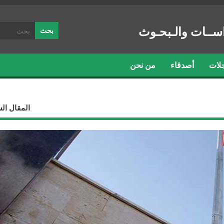
ســات والـبحـوث
لات
أصدقاء
من نحن
المقال ال