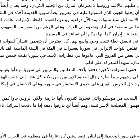
هم. فالأسد وروسيا لا يعتزمان التنازل عن الإقليم الكردي، وهما يعدان أيضاً
أن يخلوا الجيب الذي استولوا عليه في عفرين أيضاً. سوريا القديمة آخذة في الن
لأسد قبل سبع سنوات يمد الآن ذراعيه ويدعوه للعودة. فاتحاد الإمارات أعادت فت
 التي ستنعقد في آذار وتدعوه إلى العودة. وعلى الرغم من النفور من المفهوم،
عد عن إيران. كما أنها يمكنها أن تساعد في المسيرة.
ا في تحقيق خطة تثبيت وجود واسع لهم، كان يفترض أن يتضمن انتشاراً للقوات 
 تقلص التواجد الإيراني في سوريا بعشرات في المئة في السنة الماضية. لقد باتو
 طي بعض من الفروع التي أقاموها في مطارات الأسد. في سوريا بقيت خمس ميل
. ففي السنوات الأخيرة دفعوا بآلاف المعلمين والمربين إلى سوريا، وبدأوا يقيم
 وجههم ويبدأ بطرد رجال التعليم الإيرانيين من بلاده. كل هذه، إلى جانب الهج
 داخل الحرس الثوري على جدوى الاستثمار في سوريا وعلى الاحتمال في إمكانية
 الشجب من موسكو والتي فسرها كثيرون بأنها حازمة. ولكن الروس بدوا كمن 
فهمون المصلحة الإسرائيلية، وهم أيضاً لن يذرفوا دمعة إذا ما دفعت إسرائيل بالإ
 في سوريا ويعيدها إلى لبنان. فبعد سنين كان غارقاً في معظمه في الحرب الأهل