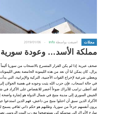
مجلات
اضيفت بواسطة
Info
2019/01/06
-
مملكة الأسد… وعودة سورية إل
صحف عبرية: إذا لم يكن القرار المتسرع بالانسحاب من سوريا أليماً بم
يزال، كان يمكن لنا أن نعد من هذه الليمونة الحامضة بعض الليموناد
ويعطي شرعية لإخراج القوات الأجنبية، التركية والإيرانية، التي بدأ
في حالة انسحاب، فإن حزب الله يثبت وجوده في هضبة الجولان إل
لقد أعطى ترامب للأتراك ضوءاً أخضر للانقضاض على الأكراد في ش
الجيش السوري إلى مدينة منبج في شمال الدولة هو إشارة واضحة إلى 
الأكراد الذين سبق أن احتلوا منبج من داعش، فهم الذين استدعوا ج
يرون أنفسهم جزءاً من سوريا، وطلبهم هو حكم ذاتي ثقافي يسمح لهم ب
سارع الأتراك إلى موسكو كي يستوضحوا مع رب البيت الروسي نصيباً 