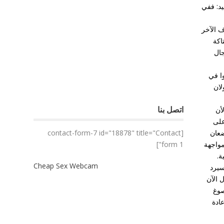
د: ففي
ف الآخر
اكة
جال
ا في
بة الجولان
اتصل بنا
أن
على
ضعان
[contact-form-7 id="18878" title="Contact
مواجهة
form 1"]
ة.
Cheap Sex Webcam
سيرد
 الآن
صوغ
عادة