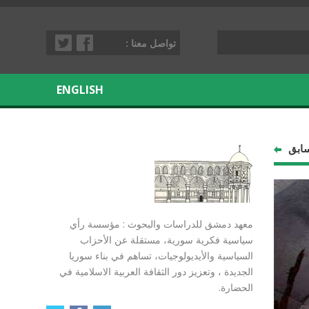
تواصل معنا :
ENGLISH
سابق
معهد دمشق للدراسات والبحوث : مؤسسة رأي
سياسية فكرية سورية، مستقلة عن الأحزاب
السياسية والأيديولوجيات، تساهم في بناء سوريا
الجديدة ، وتعزيز دور الثقافة العربية الاسلامية في
الحضارة.