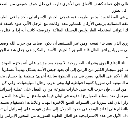
وبالتالي فإن حملة كشف الأنفاق هي الأخرى دارت في ظل خوف حقيقي من التصعي
 كل تطور.
ول في المطلة وبدأ يجس طريقه فيه فوجئ الجيش الإسرائيلي بأحد ما في الطر
ة الشمالية برئيس الأركان للتشاور معه. وكانت مع الرجل الآلي عبوة ناسفة فت
الثواني استخدام الغاز وليس الوسيلة الفتاكة. وفرضيته كانت أنه إذا ما قتل ر
ري الذي يعيد بناء نفسه. ومن غير المستبعد أن يكون ضباط من حزب الله وضعو
مناصب في جيش الأسد. الحاج هاشم، قائد قوة الجنوب لحزب الله في سوريا، يرافق الظل قائد الفيلق 1 لجيش الأسد. والفكرة هي جعل هض
.
بناء الدفاع الجوي وقدراته الصاروخية. لا يوجد بعد مؤشر على أنه يعتزم العودة ل
يد، فهو سيجتاز الكثير من الزمن إلى أن يعود جيش الأسد يشكل تهديداً عسكرياً 
لنار الأكبر في العالم، يصبح في هذه الخطوة سابقة أخرى: منظمة لها جيشان يخ
عية المتبقية في سوريا كقوة احتياطية لها. وهي تدرب رجال الميليشيات، وفي كل 
 لبنان، فإن حزب الله يبني خيارات متنوعة من رد الفعل على عملية إسرائيلي
ن سيعمل ضد مصانع الصواريخ الدقيقة في لبنان فيما هو واضح أن مثل هذا العمل 
ار الذي لف سوريا في السنوات السبع الأخيرة انتهى، وعلامات الاستفهام تستبدل
ن والتطلع على إعادة الوضع في حدود الجولان إلى سابق عهده، على إسرائيل أن ت
هدف الأول في هذه الاستراتيجية هو اقتلاع الطوبة السورية من المحور الإيراني وإ