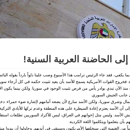
ى الحاضنة العربية السنية!
ا يكفي، فقد جاء الرئيس ترامب هذا الأسبوع وصب علينا دلواً بارداً بقوله البائس
ة. فخروج القوات الأمريكية يسمح للأسد بأن يعيد تثبيت حكمه في كل أرجاء سوري
ت منذ الآن تبدي بوادر يأس من فرص تثبيت الوجود في سوريا. ولكن بينما يكون الإ
ى جانب الجيش السوري.
مال وشرق سوريا، ولكن الأسد سارع لأن يضعه أمامهم اإشارة ضوء حمراء. دخ
أن الأسد يعتزم إعادة السيطرة على هذه المنطقة وعدم تركها للأيادي التركية.
يش الأسد. وليس مثل إخوانهم في العراق، ليس للأكراد السوريين تطلعات استقل
أن يتعلموا ويتكلموا اللغة الكردية.
من الغنمية التي سيخلفها الأمريكيون وسيبقى في أيديهم. وحاولوا أن يبدوا مب