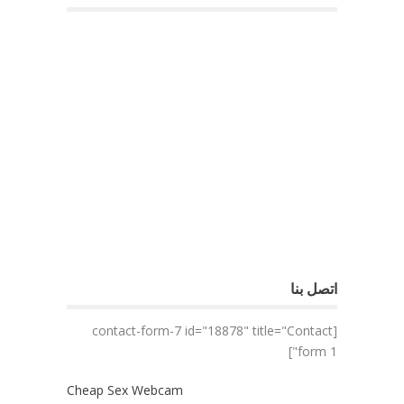
اتصل بنا
[contact-form-7 id="18878" title="Contact
form 1"]
Cheap Sex Webcam