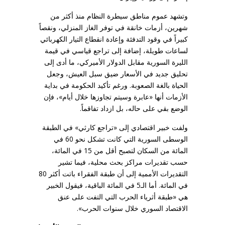
وتشهد عموم مناطق سيطرة النظام منذ أكثر من
شهرين، أزمات خانقة في توفر الغاز المنزلي، ونقصاً
كبيراً في وقود التدفئة وإعادة انقطاع التيار الكهربائي
لساعات طويلة، إضافة إلى تراجع قياسي في قيمة
الليرة السورية مقابل الدولار الأميركي، ما أدى إلى
تحليق جديد في الأسعار ضيق سبل العيش، وجعل
الحياة بالغة الصعوبة. ورغم تأكيد الحكومة في بداية
الأزمات أنها «عابرة وسيتم تجاوزها خلال أيام»، فإن
الوضع بقي على حاله، بل ازداد تفاقماً.
ولفت خبير اقتصادي إلى «تراجع كارثي» في الطبقة
الوسطى السورية التي كانت تشكل نحو 60 في
المائة من السكان لتصبح أقل من 15 في المائة،
حسب تقديرات مراكز بحث محلية، فيما تشير
التقديرات الأممية إلى أن طبقة الفقراء باتت أكثر 80
في المائة. أما الـ5 في المائة الباقية، فيقول الخبير
هي «طبقة أثرياء الحرب التي التفت على عنق
الاقتصاد السوري خلال سنوات الحرب».