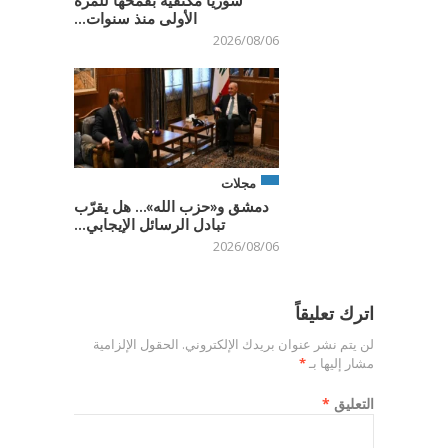
سوريا مكتفية بقمحها للمرة
الأولى منذ سنوات...
2026/08/06
مجلات
دمشق و«حزب الله»… هل يقرّب
تبادل الرسائل الإيجابي...
2026/08/06
اترك تعليقاً
لن يتم نشر عنوان بريدك الإلكتروني.
الحقول الإلزامية
مشار إليها بـ
*
التعليق
*