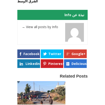
الشرق الأوسط
نبذة عن Info
→
View all posts by Info
Facebook
Twitter
Google+
Linkedin
Pinterest
Delicious
Related Posts