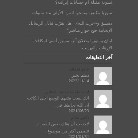
تسوية مقبلة أم حسابات إيرانية؟
سوريا مكتفية بقمحها للمرة الأولى منذ سنوات
دمشق و«حزب الله»… هل يقرّب تبادل الرسائل
الإيجابية فتح حوار مباشر؟
لبنان وسوريا يفعلان آلية تنسيق أمني لمكافحة
الإرهاب والتهريب
آخر التعليقات
عامر قعدان
دمتم بخير
2022/11/14
احمد طه محمد عبدالعظيم...
انك لست متفهم الوضع اخي الكاتب
ان الله يخاطبنا في...
2021/06/23
دكتور سالم
لاحظت أن هناك بعض الفقرات
تتضمن أكثر من موضوع ...
2021/01/31