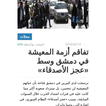
مجلات
2019/02/10
اضيفت بواسطة
Info
-
تفاقم أزمة المعيشة
في دمشق وسط
«عجز الأصدقاء»
ترسخت لدى كثيرين في دمشق قناعة بأن حياتهم
المعيشية لن تتحسن، بل ستزداد صعوبة أكثر مما
كانت عليه في فترات اشتداد الحرب خلال السنوات
السابقة، بسبب «عجز أصدقاء» النظام السوري، في
إشارة إلى روسيا وإيران.