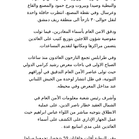
والنبطية وصيدا وبيروت وبرج حمود والمصنع والقاع
وعرسال. وفي نقطة المصنع، انتظرت حافلة واحدة
لنقل حوالى٣٠ نازحاً الى منطقة ريف دمشق.
ودقق الامن العام بأسماء المغادرين، فيما تولت
مفوضية شؤون اللاجئين بتوزيع كتيب على العائدين
يتضمن مراكزها ومكاتبها لتقديم المساعدات.
وفي طرابلس تجمع النازحون العائدون منذ ساعات
الصباح الاولى في باحات معرض رشيد كرامي الدولي
حيث تولى عناصر الأمن العام التدقيق في أوراقهم
الثبوتية، في ظل انتشار لوحدة من الجيش اللبناني
عند مداخل المعرض وفي محيطه.
وأشرف رئيس شعبة معلومات الأمن العام في
الشمال العقيد خطار ناصر الدين، على عملية
الانطلاق بتوجيه مباشر من اللواء عباس ابراهيم حيث
عمل الجهاز الإداري على الكشف على أسماء
العائدين على مدى اسابيع عدة .
وفي النبطية أقلت حافلتان 59 شخصا، تجمعوا صباحا