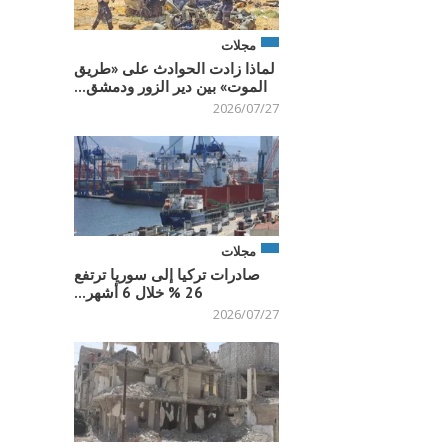
مجلات
لماذا زادت الحوادث على «طريق
الموت» بين دير الزور ودمشق...
2026/07/27
مجلات
صادرات تركيا إلى سوريا ترتفع
26 % خلال 6 أشهر...
2026/07/27