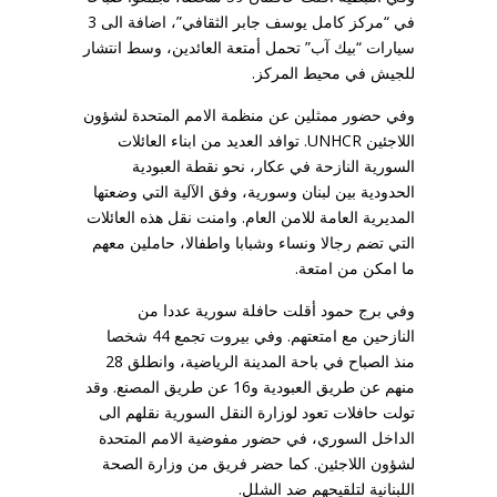
في “مركز كامل يوسف جابر الثقافي”، اضافة الى 3
سيارات “بيك آب” تحمل أمتعة العائدين، وسط انتشار
للجيش في محيط المركز.
وفي حضور ممثلين عن منظمة الامم المتحدة لشؤون
اللاجئين UNHCR. توافد العديد من ابناء العائلات
السورية النازحة في عكار، نحو نقطة العبودية
الحدودية بين لبنان وسورية، وفق الآلية التي وضعتها
المديرية العامة للامن العام. وامنت نقل هذه العائلات
التي تضم رجالا ونساء وشبابا واطفالا، حاملين معهم
ما امكن من امتعة.
وفي برج حمود أقلت حافلة سورية عددا من
النازحين مع امتعتهم. وفي بيروت تجمع 44 شخصا
منذ الصباح في باحة المدينة الرياضية، وانطلق 28
منهم عن طريق العبودية و16 عن طريق المصنع. وقد
تولت حافلات تعود لوزارة النقل السورية نقلهم الى
الداخل السوري، في حضور مفوضية الامم المتحدة
لشؤون اللاجئين. كما حضر فريق من وزارة الصحة
اللبنانية لتلقيحهم ضد الشلل.