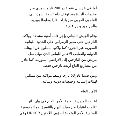
أما في عرسال فقد غادر 200 نازح سوري من
مخيمات البلدة بعد توقف دام تسعة أشهر، إلى
القلمون الغربي من بلدات قارا وفليطا ويبرود
والجراجير ودير عطية.
وقام الجيش اللبناني بإجراءات أمنية مشددة وواكب
النازحين حتى معبر الزمراني على الحدود اللبنانية
السورية عبر الجرود كما واكبها ممثلون عن الهيئات
الدولية والصليب الأحمر اللبناني الذي تولى نقل
مريض من النازحين إلى الأراضي السورية. كما غادر
من مشاريع القاع أربعة نازحين فقط.
ومن صيدا غادر63 نازحا وسط مواكبة من ممثلين
لهيئات إنسانية وجمعيات دولية ولبنانية.
الأمن العام
اعلنت المديرية العامة للأمن العام في بيان، انها
“قامت اعتبارا من صباح اليوم بالتنسيق مع المفوضية
السامية للأمم المتحدة لشؤون اللاجئين UNHCR وفي