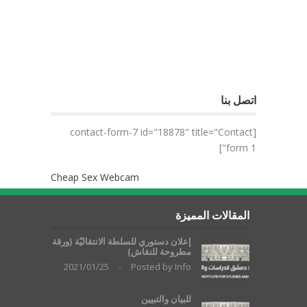
اتصل بنا
[contact-form-7 id="18878" title="Contact
form 1"]
Cheap Sex Webcam
المقالات المميزة
إعلان دستوري للسلطة الانتقاليّة (ورقة
مطروحة للنقاش)
2021/01/25
-
Posted by
Info
للبيان والتبيين