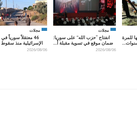
مجلات
مجلات
ا للمرة
انفتاح “حزب الله” على سوريا:
46 معتقلاً سورياً ف
نوات...
ضمان موقع في تسوية مقبلة أ...
الإسرائيلية منذ سقوط ن
2026/08/06
2026/08/06