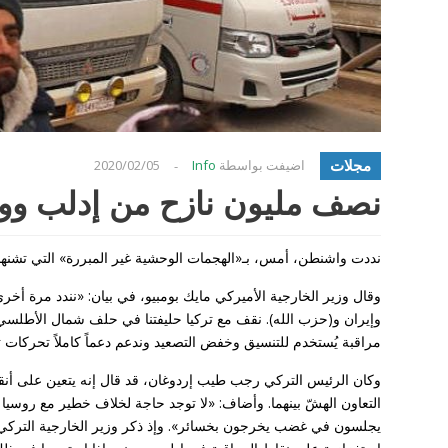
مجلات
اضيفت بواسطة
Info
2020/02/05
-
نصف مليون نازح من إدلب ووا
نددت واشنطن، أمس، بـ«الهجمات الوحشية غير المبررة» التي تشنه
وقال وزير الخارجية الأميركي مايك بومبيو، في بيان: «نندد مرة أ
وإيران و(حزب الله). نقف مع تركيا حليفتنا في حلف شمال الأطلسي
مراقبة يُستخدم للتنسيق وخفض التصعيد وندعم دعماً كاملاً تحركات تر
وكان الرئيس التركي رجب طيب إردوغان، قد قال إنه يتعين على أنق
التعاون الهشّ بينهما. وأضاف: «لا توجد حاجة لخلاف خطير مع روس
يجلسون في غضب يخرجون بخسائر». وإذ ذكر وزير الخارجية التركي