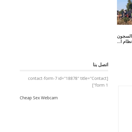
ي السجون
ظام ا...
اتصل بنا
[contact-form-7 id="18878" title="Contact
form 1"]
Cheap Sex Webcam