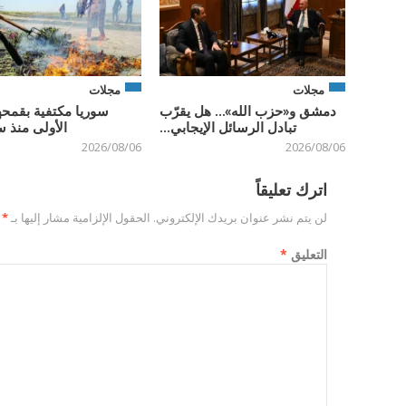
مجلات
مجلات
دمشق و«حزب الله»… هل يقرّب
سوريا مكتفية بقمحه
تبادل الرسائل الإيجابي...
الأولى منذ س
2026/08/06
2026/08/06
اترك تعليقاً
لن يتم نشر عنوان بريدك الإلكتروني.
الحقول الإلزامية مشار إليها بـ
*
التعليق
*