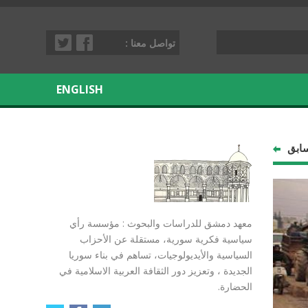
تواصل معنا :
ENGLISH
سابق
معهد دمشق للدراسات والبحوث : مؤسسة رأي
سياسية فكرية سورية، مستقلة عن الأحزاب
السياسية والأيديولوجيات، تساهم في بناء سوريا
الجديدة ، وتعزيز دور الثقافة العربية الاسلامية في
الحضارة.