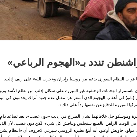
شنطن تندد بـ«الهجوم الرباعي»
ا قوات النظام السوري بدعم من روسيا وإيران و«حزب الله» على ريف إدلب.
خرى باستمرار الهجمات الوحشية غير المبررة على سكان إدلب من نظام الأسد ورو
 (ناتو) في أعقاب الهجوم الذي أسفر عن مقتل عدة جنود أتراك يخدمون في مو
كيا المبررة للدفاع عن نفسها رداً على ذلك».
رة وموسكو حل خلافاتهما بشأن الصراع في إدلب «دون غضب»، بعد تصاعد دامٍ 
يا في الوقت الراهن. بالطبع سنجلس ونناقش كل شيء، لكن دون غضب، لأن الذي
 مولود جاويش أوغلو، أنه أبلغ نظيره الروسي سيرغي لافروف أن «النظام يش