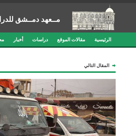
مــعهد دمــشق للدرا
الرئيسية
مقالات الموقع
دراسات
أخبار
مج
المقال التالي