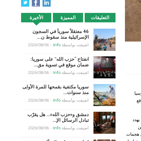
التعليقات
المميزة
الأخيرة
46 معتقلاً سورياً في السجون
الإسرائيلية منذ سقوط ن...
اضيفت بواسطة
Info
-
2026/08/06
انفتاح “حزب الله” على سوريا:
ضمان موقع في تسوية مق...
اضيفت بواسطة
Info
-
2026/08/06
سوريا مكتفية بقمحها للمرة الأولى
منذ سنوات...
سيا
قع
اضيفت بواسطة
Info
-
2026/08/06
دمشق و«حزب الله»… هل يقرّب
يهدد
تبادل الرسائل الإ...
ن
اضيفت بواسطة
Info
-
2026/08/06
ن هجمات