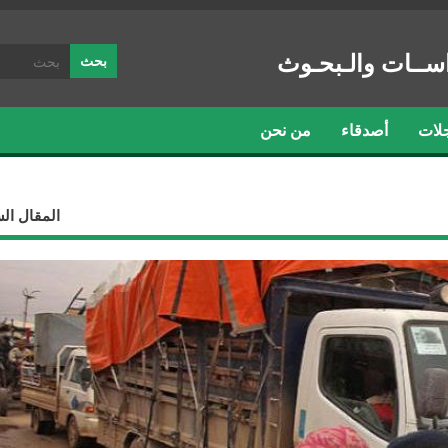
ســات والـبحـوث
لات
أصدقاء
من نحن
المقال ال