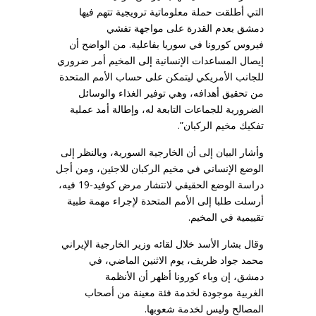
التي أطلقت حملة معلوماتية ترويجية تتهم فيها
دمشق بعدم القدرة على مواجهة تفشي
فيروس كورونا في سوريا بفاعلية. من الواضح أن
إيصال المساعدات الإنسانية إلى المخيم أمر ضروري
للجانب الأمريكي ليتمكن على حساب الأمم المتحدة
من تحقيق أهدافه، وهي توفير الغذاء والوسائل
الضرورية للجماعات التابعة له، وإطالة أمد عملية
تفكيك مخيم الركبان”.
وأشار البيان إلى أن الخارجية السورية، وبالنظر إلى
الوضع الإنساني في مخيم الركبان للاجئين، ومن أجل
دراسة الوضع الحقيقي لانتشار مرض كوفيد-19 فيه،
أرسلت طلبا إلى الأمم المتحدة لإجراء مهمة طبية
تقييمية في المخيم.
وقال بشار الأسد خلال لقائه وزير الخارجية الإيراني
محمد جواد ظريف، يوم الاثنين الماضي، في
دمشق، إن وباء كورونا أظهر أن الأنظمة
الغربية موجودة لخدمة فئة معينة من أصحاب
المصالح وليس لخدمة شعوبها.