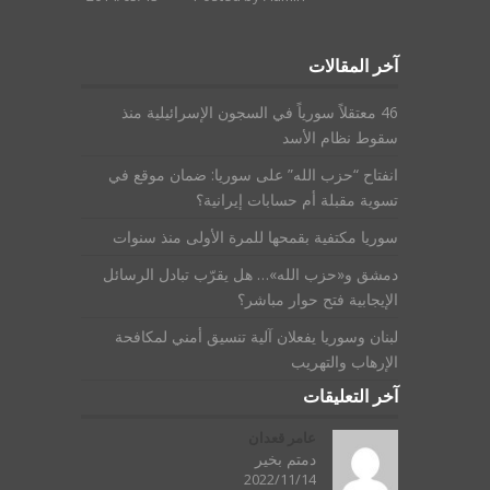
آخر المقالات
46 معتقلاً سورياً في السجون الإسرائيلية منذ
سقوط نظام الأسد
انفتاح “حزب الله” على سوريا: ضمان موقع في
تسوية مقبلة أم حسابات إيرانية؟
سوريا مكتفية بقمحها للمرة الأولى منذ سنوات
دمشق و«حزب الله»… هل يقرّب تبادل الرسائل
الإيجابية فتح حوار مباشر؟
لبنان وسوريا يفعلان آلية تنسيق أمني لمكافحة
الإرهاب والتهريب
آخر التعليقات
عامر قعدان
دمتم بخير
2022/11/14