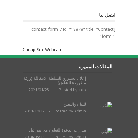
اتصل بنا
[contact-form-7 id="18878" title="Contact
form 1"]
Cheap Sex Webcam
المقالات المميزة
إعلان دستوري للسلطة الانتقاليّة (ورقة
مطروحة للنقاش)
2021/01/25
-
Posted by
Info
للبيان والتبيين
2014/10/12
-
Posted by
Admin
مبررات الدعوة للتعاون مع اسرائيل
2014/05/13
-
Posted by
Admin