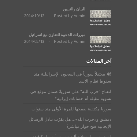
للبيان والتبيين
2014/10/12
-
Posted by
Admin
مبررات الدعوة للتعاون مع اسرائيل
2014/05/13
-
Posted by
Admin
آخر المقالات
46 معتقلاً سورياً في السجون الإسرائيلية منذ
سقوط نظام الأسد
انفتاح “حزب الله” على سوريا: ضمان موقع في
تسوية مقبلة أم حسابات إيرانية؟
سوريا مكتفية بقمحها للمرة الأولى منذ سنوات
دمشق و«حزب الله»… هل يقرّب تبادل الرسائل
الإيجابية فتح حوار مباشر؟
لبنان وسوريا يفعلان آلية تنسيق أمني لمكافحة