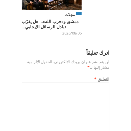
مجلات
دمشق و«حزب الله»… هل يقرّب
تبادل الرسائل الإيجابي...
2026/08/06
اترك تعليقاً
لن يتم نشر عنوان بريدك الإلكتروني.
الحقول الإلزامية
مشار إليها بـ
*
التعليق
*