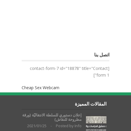
اتصل بنا
[contact-form-7 id="18878" title="Contact
form 1"]
Cheap Sex Webcam
المقالات المميزة
إعلان دستوري للسلطة الانتقاليّة (ورقة
مطروحة للنقاش)
2021/01/25
-
Posted by
Info