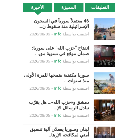
التعليقات
المميزة
الأخيرة
46 معتقلاً سورياً في السجون
الإسرائيلية منذ سقوط ن...
اضيفت بواسطة
Info
-
2026/08/06
انفتاح “حزب الله” على سوريا:
ضمان موقع في تسوية مق...
اضيفت بواسطة
Info
-
2026/08/06
سوريا مكتفية بقمحها للمرة الأولى
منذ سنوات...
اضيفت بواسطة
Info
-
2026/08/06
دمشق و«حزب الله»… هل يقرّب
تبادل الرسائل الإ...
اضيفت بواسطة
Info
-
2026/08/06
لبنان وسوريا يفعلان آلية تنسيق
أمني لمكافحة الإرها...