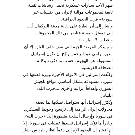
ظهر الأحد سيارات عسكرية تحمل رشاشات ثقيلة
تابعة لمجموعات موالية لإيران من جنسيات غير
سورية» قرب الحدود العراقية.
وأشار إلى أن الغارة على بادية مدينة البوكمال أدت
إلى «مقتل خمسة عناصر من تلك المجموعات
وإعطاب 3 سيارات».
ولم يذكر المرصد الجهة التي تقف خلف الغارة إلا أن
مديره رامي عبد الرحمن رجّح أن تكون إسرائيل
المسؤولة عن الهجوم، حسب ما ذكرته وكالة
الصحافة الفرنسية.
وكثّفت إسرائيل في الأعوام الأخيرة وتيرة قصفها في
سوريا، مستهدفة بشكل أساسي مواقع للجيش
السوري وأهدافاً إيرانية وأخرى لـ«حزب الله»
اللبناني.
وتُكرّر إسرائيل أنها ستواصل تصدّيها لما تصفه
محاولات إيران الرامية إلى ترسيخ وجودها العسكري
في سوريا وإرسال أسلحة متطورة إلى «حزب الله».
ونادراً ما تؤكد إسرائيل تنفيذها عمليات في سوريا، إلا
أنها تعتبر أن الوجود الإيراني دعماً لنظام الرئيس بشار