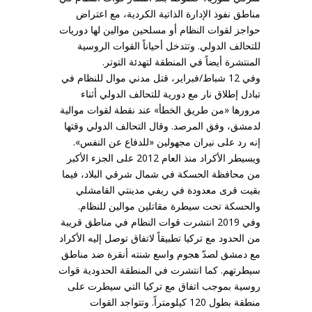
مناطق نفوذ الإدارة الذاتية الكردية، مع اعتراض
حواجز لقوات النظام أو مسلحين موالين لها دوريات
للتحالف الدولي. وتتدخل أحياناً القوات الروسية
المنتشرة أيضاً في المنطقة لتهدئة التوتر.
وفي 12 شباط/فبراير، قتل مدني موال للنظام في
تبادل إطلاق نار مع دورية للتحالف الدولي أثناء
مرورها «من طريق الخطأ» عند نقطة لقوات موالية
لدمشق، وفق المرصد. وقال التحالف الدولي وقتها
إنه رد على نيران مجهولين «للدفاع عن النفس».
ويسيطر الأكراد منذ العام 2012 على الجزء الأكبر
من محافظة الحسكة في شمال شرقي البلاد، فيما
بقيت قرى معدودة في ريفي مدينتي القامشلي
والحسكة تحت سيطرة مقاتلين موالين للنظام.
وفي 2019 انتشرت قوات النظام في مناطق قريبة
من الحدود مع تركيا تطبيقاً لاتفاق توصل إليه الأكراد
مع دمشق لصدّ هجوم واسع شنته أنقرة ضد مناطق
سيطرتهم. كما انتشرت في المنطقة الحدودية قوات
روسية بموجب اتفاق مع تركيا التي سيطرت على
منطقة بطول 120 كيلومتراً. وتتواجد القوات