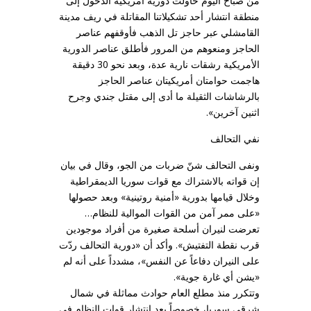
من صباح اليوم حاولت دورية أمريكية الدخول إلى
منطقة انتشار أحد تشكيلاتنا المقاتلة في ريف مدينة
القامشلي عبر حاجز تل الذهب فأوقفهم عناصر
الحاجز ومنعوهم من المرور فأطلق عناصر الدورية
الأمريكية رشقات نارية عدة، وبعد نحو 30 دقيقة
هاجمت حوامتان أمريكيتان عناصر الحاجز
بالرشاشات الثقيلة ما أدى إلى مقتل جندي وجرح
اثنين آخرين».
نفي التحالف
ونفى التحالف شنّ ضربات من الجو، وقال في بيان
إن قواته بالاشتراك مع قوات سوريا الديمقراطية
وخلال قيامها بدورية «أمنية روتينية» وبعد حصولها
«على ممر آمن من القوات الموالية للنظام…
تعرضت لنيران أسلحة صغيرة من أفراد موجودين
قرب نقطة التفتيش». وأكد أن «دورية التحالف ردّت
على النيران دفاعاً عن النفس»، مشدداً على أنه لم
«يشن أي غارة جوية».
وتتكرر منذ مطلع العام حوادث مماثلة في شمال
شرقي سوريا، خصوصاً بعد انتشار قوات النظام في