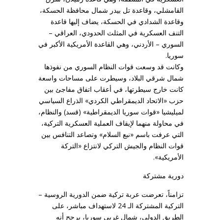
القامشلي، وقاعدة تل بيدر شمال محافظة الحسكة،
وقاعدة الشدادي في الحسكة، يضاف إليها قاعدة
التنف العسكرية في المثلث الحدودي، العراقي –
السوري – الأردني، وهي القاعدة الأمريكية الأكبر في
سوريا.
وكانت قد وسعت قوات النظام السوري من نفوذها
شمال شرقي البلاد، وسيطرت على مساحات واسعة
كانت خارج سيطرتها، في أعقاب اتفاق مفاجئ بين
حزب «الاتحاد الديمقراطي الكردي» الذراع السياسي
لميليشيا «قوات سوريا الديمقراطية» (قسد) والنظام،
في محاولة منهما لإيقاف العملية العسكرية التركية،
التي عرفت باسم «نبع السلام» وتصاعد التنافس بين
قوات النظام والجيش التركي لانتزاع «التركة
الأمريكية».
دورية مشتركة
تزامناً، تعرضت عربة تركية ضمن الدورية الروسية –
التركية المشتركة الـ 24 لاستهداف مباشر، على
الطريق الدولي، شمال غربي سوريا، يرجح أنه