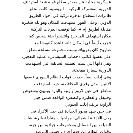
عسكرية محلية عن مصدر مطلع قوله «بعد استهداف
الدورية المشتركة التركية – الروسية، كانت تحلق
طائرات استطلاع مذخرة تركية في أجواء الطريق
الدولي، وعلى الفور استهدفت المكان وهو تلة صغيرة
مقابلة لطريق إم 4، كما توقفت العربات التركية
مكان استهداف المذخرة وانتشلوا جثة شخص كما
فجرت أيضاً في المكان ذاته قاعدة كاتيوشا مع
صاروخ كان بقربها». وتبنت مجموعة مسلحة تطلق
على نفسها كتائب «خطاب الشيشاني» عملية التفجير،
وهي ذاتها التي تبنت العملية السابقة التي استهدفت
الدورية بسيارة مفخخة.
وفي إدلب أيضاً، جددت قوات النظام السوري قصفها
الاثنين، مدن وقرى المحافظة، حيث استهدفت
مناطق في عين لاروز وأرنبة والبارة وبليون وسفوهن
وفليفل والفطيرة وكنصفرة الواقعة ضمن جبل
الزاوية بريف إدلب الجنوبي.
في حين شهد محور الحدادة في جبل الأكراد في
ريف اللاذقية الشمالي، مواجهات متبادلة بالرشاشات
الثقيلة، بين الفصائل ومجموعات جهادية من جهة،
وقوات النظام من جهة أخرى، حسب المرصد