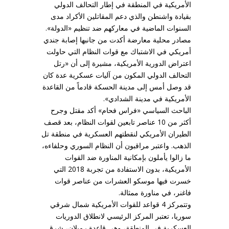
الأمريكية في المنطقة في إطار التحالف الدولي
بقيادة واشنطن والذي دعم المقاتلين الأكراد مدى
السنوات الماضية في معاركهم ضد تنظيم «الدولة».
مصادر محلية معارضة أكدت من جانبها إصابة جندي
أمريكي في الاشتباك مع قوات النظام التي حاولت
اعتراض الدورية الأمريكية، مشيرة إلى أن «رتل
التحالف الدولي المكون من آليات عسكرية عدة كان
قد وصل أمس إلى مدينة الحسكة قادماً من القاعدة
الأمريكية في مدينة الشدادي».
الباحث السياسي «فراس فحام» أكد مقتل وجرح
أكثر من 10 عناصر تابعين لقوات النظام، بعد قصف
الطيران الأمريكي لنقطتهم العسكرية في منطقة تل
الذهب. واعتبر مراقبون أن النظام السوري وحلفاءه،
ما زالوا يأملون بإمكانية المناورة ضد القوات
الأمريكية، بدون الاستفادة من تجربة 2018 التي
خسرت فيها موسكو العشرات من عناصر قوات
فاغنر، في مناورة ممثالة.
وتتمركز 4 قواعد للقوات الأمريكية شمال شرقي
سوريا، تعتبر المركز الرئيسي لانطلاق الدوريات
العسكرية في المنطقة، وهي قاعدة رميلان، شرق