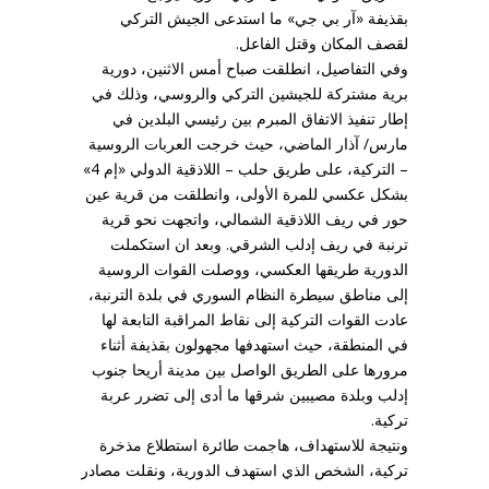
بقذيفة «آر بي جي» ما استدعى الجيش التركي
لقصف المكان وقتل الفاعل.
وفي التفاصيل، انطلقت صباح أمس الاثنين، دورية
برية مشتركة للجيشين التركي والروسي، وذلك في
إطار تنفيذ الاتفاق المبرم بين رئيسي البلدين في
مارس/ آذار الماضي، حيث خرجت العربات الروسية
– التركية، على طريق حلب – اللاذقية الدولي «إم 4»
بشكل عكسي للمرة الأولى، وانطلقت من قرية عين
حور في ريف اللاذقية الشمالي، واتجهت نحو قرية
ترنبة في ريف إدلب الشرقي. وبعد ان استكملت
الدورية طريقها العكسي، ووصلت القوات الروسية
إلى مناطق سيطرة النظام السوري في بلدة الترنبة،
عادت القوات التركية إلى نقاط المراقبة التابعة لها
في المنطقة، حيث استهدفها مجهولون بقذيفة أثناء
مرورها على الطريق الواصل بين مدينة أريحا جنوب
إدلب وبلدة مصيبين شرقها ما أدى إلى تضرر عربة
تركية.
ونتيجة للاستهداف، هاجمت طائرة استطلاع مذخرة
تركية، الشخص الذي استهدف الدورية، ونقلت مصادر