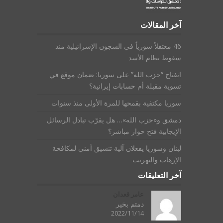
آخر المقالات
46 معتقلاً سورياً في السجون الإسرائيلية منذ
سقوط نظام الأسد
انفتاح “حزب الله” على سوريا: ضمان موقع في
تسوية مقبلة أم حسابات إيرانية؟
سوريا مكتفية بقمحها للمرة الأولى منذ سنوات
دمشق و«حزب الله»… هل يقرّب تبادل الرسائل
الإيجابية فتح حوار مباشر؟
لبنان وسوريا يفعلان آلية تنسيق أمني لمكافحة
الإرهاب والتهريب
آخر التعليقات
عامر قعدان
دمتم بخير
2022/11/14