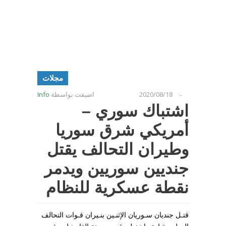
مجلات
2020/08/18
اضيفت بواسطة
Info
-
اشتباك سوري –
أمريكي شرق سوريا
وطيران التحالف يقتل
جنديين سوريين ويدمر
نقطة عسكرية للنظام
قتـل جنديان سـوريان الإثنـين بنـيران قـوات التحالف