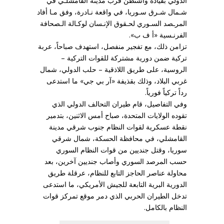
الدولي بقيادة واشنطن قرب مدينة القامشلـي في
شـمال شـرق سـوريا، في واقعة نـادرة، وفق مـا أفاد
المرـصد السـوري لحـقوق الإنـسان لوكـالة الـصحافة
الفرنـسية «أ ف ب».
تزامن ذلك، مع تفجير منفصل، استهدف صباحاً، عربة
تركية ضمن دورية مشتركة للقوات التركية –
الروسية، على طريق اللاذقية – حلب الدولي، شمال
غربي البلاد، وذلك بقذيفة «آر بي جي» ما استدعى
رداً تركياً فورياً.
وفي التفاصيل، قام طيران التحالف الدولي الذي
تقوده الولايات المتحدة، صباح أمس الاثنين، بتدمير
نقطة عسكرية لقوات النظام جنوب شرقي مدينة
القامشلي، في محافظة الحسكة، شمال شرقي
سوريا، وقتل جنديين من قوات النظام السوري
حسب المرصد السوري وأصاب جنديين آخرين، بعد
محاولة عناصر الحاجز التابع للنظام، عرقلة طريق
الدورية البرية التابعة للجيش الأمريكي، ما استدعى
تدخل الطيران الحربي الذي دمر موقع تمركز قوات
النظام بالكامل.