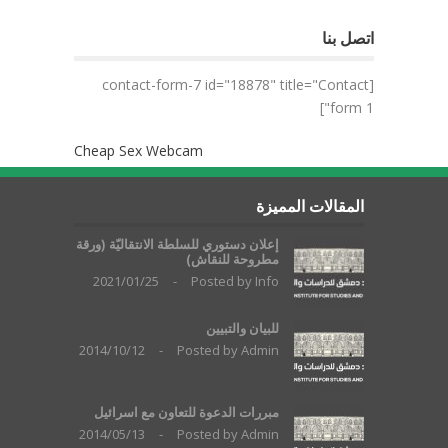
اتصل بنا
[contact-form-7 id="18878" title="Contact
form 1"]
Cheap Sex Webcam
المقالات المميزة
إعلان دستوري للسلطة الانتقاليّة (ورقة
مطروحة للنقاش)
2021/01/25
-
Posted by
Info
للبيان والتبيين
2014/10/12
-
Posted by
Admin
مبررات الدعوة للتعاون مع اسرائيل
2014/05/13
-
Posted by
Admin