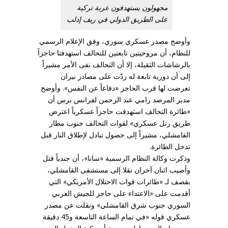
مجهولون يستهدفون عربة تركية
على الطريق الدولي في ريف إدلب
وأوضح مصدر عسكري سوري، وفق الإعلام الرسمي
للنظام، أن مروحيتين تابعتين للتحالف استهدفتا حاجزاً
بالرشاشات الثقيلة، إلا أن التحالف نفى الأمر مشيراً
إلى أن دورية تابعة له ردّت على مصادر نيران
تعرضت لها قرب الحاجز «دفاعاً عن النفس». وأوضح
مدير المرصد رامي عبد الرحمن لفرانس برس أن
«طائرة التحالف استهدفت حاجزاً عسكرياً اعترض
طريق رتل عسكري» لقوات التحالف جنوب مطار
القامشلي، مشيراً إلى حصول تبادل لإطلاق النار قبل
تدخل الطائرة.
وذكرت وكالة النظام الرسمية «سانا»، أن جندياً قتل
وأصيب اثنان آخران نقلا إلى مستشفى القامشلي،
بقصف لـ «طائرات قوات الاحتلال الأمريكي» التي
أقدمت على «الاعتداء على حاجز للجيش العربي
السوري جنوب شرق القامشلي» ونقلت عن مصدر
عسكري قوله «في تمام الساعة التاسعة و45 دقيقة