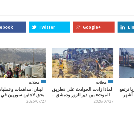
cebook
Twitter
Google+
Li
مجلات
مجلات
ا ترتفع
لماذا زادت الحوادث على «طريق
لبنان: مداهمات وعمليا
الموت» بين دير الزور ودمشق...
بحق لاجئين سوريين في ب
2026/07/27
2026/07/27