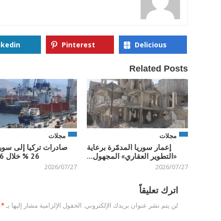
nkedin
Pinterest
Delicious
Related Posts
مجلات
مجلات
إعمار سوريا المدمّرة برعاية
صادرات تركيا إلى سوري
«التطوير العقاري» المجهول...
26 % خلال 6 أشهر...
2026/07/27
2026/07/27
اترك تعليقاً
لن يتم نشر عنوان بريدك الإلكتروني.
الحقول الإلزامية مشار إليها بـ
*