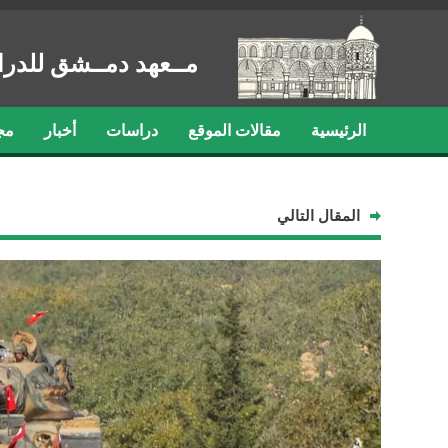
مــعهد دمــشق للدرا
الرئيسية
مقالات الموقع
دراسات
أخبار
مج
المقال التالي