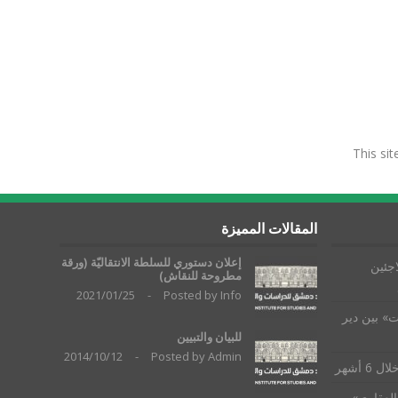
This si
المقالات المميزة
إعلان دستوري للسلطة الانتقاليّة (ورقة
جئين
مطروحة للنقاش)
2021/01/25
-
Posted by
Info
» بين دير
للبيان والتبيين
2014/10/12
-
Posted by
Admin
العقاري»