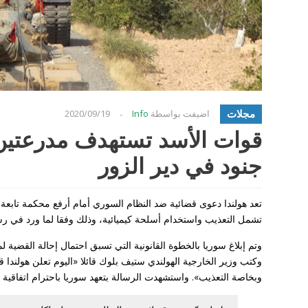
مجلات
اضيفت بواسطة
Info
2020/09/19
-
جنود في دير الزور
تعد هولندا دعوى قضائية ضد النظام السوري أمام أرفع محكمة تابعة 
تشمل التعذيب واستخدام أسلحة كيميائية، وذلك وفقا لما ورد في رسال
وتم إبلاغ سوريا بالخطوة القانونية التي تسبق احتمال إحالة القضية 
وكتب وزير الخارجية الهولندي ستيف بلوك قائلا «اليوم تعلن هولندا
وبخاصة التعذيب». واستشهدت الرسالة بتعهد سوريا باحترام اتفاقية ال