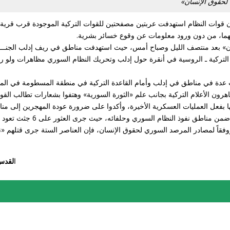
 لحقوق الإنسان»
أن قوات النظام استهدفت عربتين مصفحتين للقوات التركية الموجودة قرب قرية
بهما، من دون ورود معلومات عن وقوع خسائر بشرية.
ن» بعد منتصف الليل وصباح أمس، حيث استهدفت مناطق في ريف إدلب الجنــــ
التركية ـ الروسية في أنقرة حول إدلب وتحريك النظام السوري مظاهرات ولو ر
عدة في مناطق في إدلب وأمام القاعدة التركية في منطقة المسطومة في الم
اهرون الأعلام التركية بجانب علم «الثورة السورية» وهتفوا بشعارات تطالب القو
ا بفعل العمليات العسكرية الأخيرة، وأكدوا على ضرورة عودة المهجرين إلى منا
وفي دير الزور، واصل تنظيم «الدولة» نشاطه المتصاعد بشكل كبير ضمن مناطق نفوذ النظام ا
فقاً لمصادر المرصد السوري لحقوق الإنسان، فإن العناصر الستة جرى قتلهم «نح
ا
لقدس