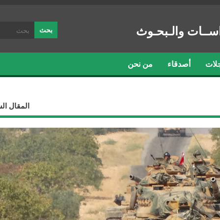
ســات والـبحـوث
لات
أصدقاء
من نحن
المقال ال