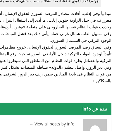
هولندا تعدّ دعوى قضائية ضد النظام بسبب «انتهاكات جسيمة
ميدانياً وفي إدلب، أفادت مصادر المرصد السوري لحقوق الإنسان، 
معزراف في جبل الزاوية جنوبي إدلب، ما أدى إلى اشتعال النيران 
وجددت قوات النظام قصفها الصاروخي على منطقة «بوتين ـ أردوغا
وفي ســهل الغاب شمال غربي حماة. يأتي ذلك بعد فشل المباحثات 
الوجود التركي في الشــمال السوري.
وفي السياق رصد المرصد السوري لحقوق الإنسان، خروج مظاهرات 
تأييداً لوجود القوات التركية داخل الأراضي السورية، حيث رفع المتظ
التركية والفصائل بطرد قوات النظام من المناطق التي سيطروا عليه
من قوات النظام في بادية الميادين ضمن ريف دير الزور الشرقي. وو
بالسكاكين».
نبذة عن Info
→
View all posts by Info