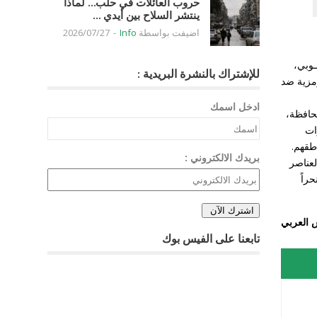
حروب العائلات في حلب… لماذا
ينتشر السلاح بين أيدي ...
اضيفت بواسطة
Info
-
2026/07/27
وبي،
للإشتراك بالنشرة البريدية :
مزية ضد
ادخل اسمك
حافظة،
ات
طقهم.
بريدك الالكتروني :
لسوري وحلفائه، حيث جرى العثور على 6 جثث تعود لعناصر
راً
 العربي
تابعنا على الفيس بوك