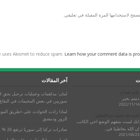
صفح لاستخدامها المرة المقبلة في تعليقي.
te uses Akismet to reduce spam.
Learn how your comment data is pro
ات
آخر المقالات
عامر قعدان
لبنان: مداهمات وعمليات ترحيل بحق لا
دمتم بخير
سوريين في بعض المخيمات في البقاع
2022/11/14
لماذا زادت الحوادث على «طريق الموت
احمد طه محمد عبدالعظيم...
الزور ودمشق
انك لست متفهم الوضع اخي الكاتب
ان الله يخاطبنا في...
صادرات تركيا إلى سوريا ترتفع 26 % خلال 6 أشهر
2021/06/23
إعمار سوريا المدمّرة برعاية «التطوير 