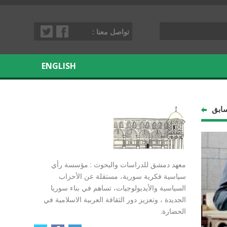
تواصل معنا :
ENGLISH
سابق
معهد دمشق للدراسات والبحوث : مؤسسة رأي
سياسية فكرية سورية، مستقلة عن الأحزاب
السياسية والأيديولوجيات، تساهم في بناء سوريا
الجديدة ، وتعزيز دور الثقافة العربية الاسلامية في
الحضارة.