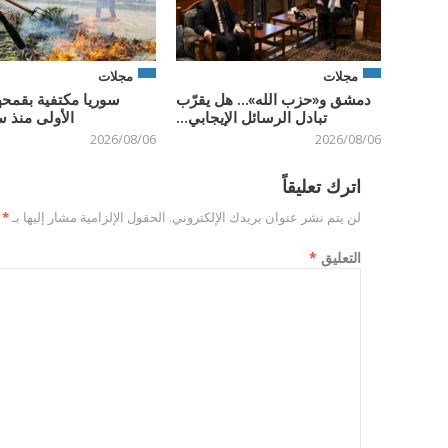
مجلات
مجلات
دمشق و«حزب الله»… هل يقرّب
سوريا مكتفية بقمحه
تبادل الرسائل الإيجابي...
الأولى منذ س
2026/08/06
2026/08/06
اترك تعليقاً
لن يتم نشر عنوان بريدك الإلكتروني.
الحقول الإلزامية مشار إليها بـ
*
التعليق
*