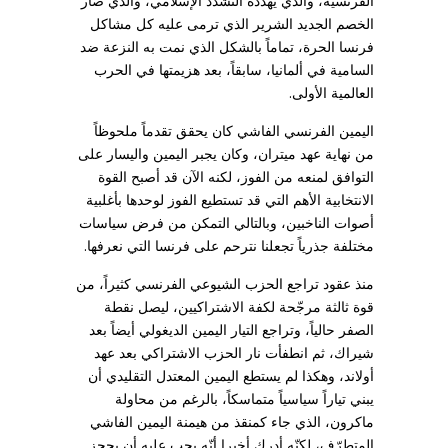
الفرنسية، والذي يهدّده التشدّد الإسلامي، والذي صار
الخصم الجديد الشرير الذي ترمى عليه كل مشاكل
فرنسا الحرة، تماماً بالشكل الذي نمت به النزعة ضد
السامية في ألمانيا، سابقاً، بعد هزيمتها في الحرب
العالمية الأولى.
اليمين الفرنسي الفاشي كان يحقق تقدماً ملحوظاً
من نهاية عهد ميتران، وكان يجبر اليمين واليسار على
التوافق لمنعه من الفوز، لكنه الآن قد أصبح القوة
الانتخابية الأهم التي قد تستطيع الفوز لوحدها بأغلبية
أصوات الناخبين، وبالتالي التمكن من فرض سياسات
مختلفة جذرياً تجعلنا نترحم على فرنسا التي نعرفها.
منذ عقود تراجع الحزب الشيوعي الفرنسي كثيراً، من
قوة ثالثة مرجّحة لكفة الاشتراكيين، ليصل نقطة
الصفر حالياً، وتراجع التيار اليمين الديغولي أيضاً بعد
شيراك، ثم انطفأت نار الحزب الاشتراكي بعد عهد
أولاند، وهكذا لم يستطع اليمين المعتدل التقليدي أن
يبني تياراً سياسياً متماسكاً، بالرغم من محاولة
ماكرون، الذي جاء كمنقذ من هيمنة اليمين الفاشي
المتطرّف، لكنّه أدرك أخيرا أنّه يجب عليه أن يحجز