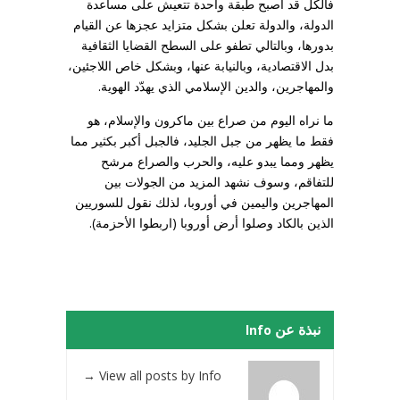
فالكل قد أصبح طبقة واحدة تتعيش على مساعدة
الدولة، والدولة تعلن بشكل متزايد عجزها عن القيام
بدورها، وبالتالي تطفو على السطح القضايا الثقافية
بدل الاقتصادية، وبالنيابة عنها، وبشكل خاص اللاجئين،
والمهاجرين، والدين الإسلامي الذي يهدّد الهوية.
ما نراه اليوم من صراع بين ماكرون والإسلام، هو
فقط ما يظهر من جبل الجليد، فالجبل أكبر بكثير مما
يظهر ومما يبدو عليه، والحرب والصراع مرشح
للتفاقم، وسوف نشهد المزيد من الجولات بين
المهاجرين واليمين في أوروبا، لذلك نقول للسوريين
الذين بالكاد وصلوا أرض أوروبا (اربطوا الأحزمة).
نبذة عن Info
→
View all posts by Info