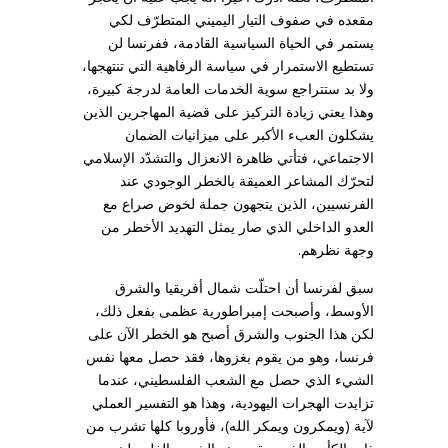
مقعده في صفوف التيار اليميني المتطرّف لكي
يستمر في الحياة السياسية القادمة، ففرنسا لن
تستطيع الاستمرار في سياسة الرفاهية التي تنتهجها،
ولا بد ستتراجع سوية الخدمات العامة لدرجة كبيرة،
وهذا يعني زيادة التركيز على قضية المهاجرين الذين
يشكلون العبء الأكبر على ميزانيات الضمان
الاجتماعي، فتأتي ظاهرة الانعزال والتشدّد الإسلامي
لتحرّك المشاعر العميقة بالخطر الوجودي عند
الفرنسيين، الذين يتجهون جملة لخوض صراع مع
العدو الداخلي الذي صار يمثل التهديد الأخطر من
وجهة نظرهم.
سبق لفرنسا أن احتلّت شمال أفريقيا والشرق
الأوسط، وأصبحت إمبراطورية عظمى بفعل ذلك،
لكن هذا الجنوب والشرق أصبح هو الخطر الآن على
فرنسا، وهو من يقوم بغزوها، فقد حصل معها نفس
الشيء الذي حصل مع الشعب الفلسطيني، عندما
تزايدت الهجرات اليهودية، وهذا هو التفسير العملي
لآية (ويمكرون ويمكر الله)، فأوروبا كلها تشرب من