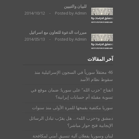
للبيان والتبيين
2014/10/12
-
Posted by
Admin
مبررات الدعوة للتعاون مع اسرائيل
2014/05/13
-
Posted by
Admin
آخر المقالات
46 معتقلاً سورياً في السجون الإسرائيلية منذ
سقوط نظام الأسد
انفتاح “حزب الله” على سوريا: ضمان موقع في
تسوية مقبلة أم حسابات إيرانية؟
سوريا مكتفية بقمحها للمرة الأولى منذ سنوات
دمشق و«حزب الله»… هل يقرّب تبادل الرسائل
الإيجابية فتح حوار مباشر؟
لبنان وسوريا يفعلان آلية تنسيق أمني لمكافحة