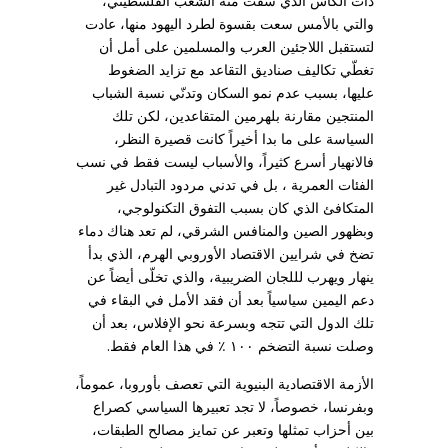
ذات الكأس الذي سقت منه الشعب الفلسطيني،
والتي بالأمس سعت بقسوة لطرد اليهود منها، عادت
لتستقبل اللاجئين العرب والمسلمين على أمل أن
تغطّي تكاليف صناديق التقاعد مع تزايد الضغوط
عليها، بسبب عدم نمو السكان وتدنّي نسبة الشباب
المنتجين مقارنة بلهرمين المتقاعدين، لكن تلك
السياسة على ما بدا أخيراً كانت قصيرة النظر،
فالانهيار أسرع كثيراً، والأسباب ليست فقط في نسب
الفئات العمرية ، بل في تدني مردود التبادل غير
المتكافئ الذي كان بسبب التفوق التكنولوجي،
وبظهور الصين والمنافس الشرقي، لم تعد هناك دماء
تضخ في شرايين الاقتصاد الأوروبي الهرم، الذي بدأ
ينهار ويهرب لللجان الضريبية، والذي تخلّى أيضاً عن
دعم اليمين سياسياً بعد أن فقد الأمل في البقاء في
تلك الدول التي تتجه وبسرعة نحو الإفلاس، بعد أن
وصلت نسبة التضخم ١٠٠ ٪ في هذا العام فقط.
الأزمة الاقتصادية البنيوية التي تعصف بأوروبا، عموماً،
وبفرنسا، خصوصاً، لا تجد تعبيرها السياسي كصراع
بين أحزاب تمثلها وتعبر عن تمايز مصالح الطبقات،