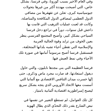
وفي العام الأخير بسبب كورونا، وفي فرنسا، بشكل
خاص، التي أصبحت مهددة أكثر من غيرها بتحولات
جيوسياسية كبرى، تعلن عن تقهقرها من مصافي
الدول العظمى لمصافي الدول المكافحة والمناضلة،
وكانت قد لعبت عمليات الترهيب التي قامت بها
داعش قبل سنوات، دوراً في تراجع دخل فرنسا
السياحي بشكل كبير، وأصبح المجتمع الفرنسي ينظر
بعين الخوف من تزايد وقوة الجالية العربية
والإسلامية التي تقطن أحياء تشبه بلدانها المتخلفة،
فمستقبل فرنسا أصبح مرسوماً أمامها في صورة تلك
الأحياء وفي نمط العيش فيها.
فرنسا العظيمة التي بنى مجدها نابليون، والتي حاول
ديغول استعادتها، قد صارت مجرد ماض وذكرى، حتى
إنّها خسرت ميدان التنافس الاقتصادي مع ألمانيا التي
أسست معها الاتحاد الأوروبي الذي يتجه بشكل سريع
ليصبح إمبراطورية اقتصادية ألمانية بامتياز .
كل تلك العوامل، لم تستطع التعبير عن نفسها في
نبض الشارع بقدر ذلك التحدّي الذي يطال الهوية