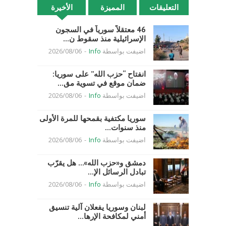
التعليقات
المميزة
الأخيرة
46 معتقلاً سورياً في السجون
الإسرائيلية منذ سقوط ن...
اضيفت بواسطة
Info
-
2026/08/06
انفتاح “حزب الله” على سوريا:
ضمان موقع في تسوية مق...
اضيفت بواسطة
Info
-
2026/08/06
سوريا مكتفية بقمحها للمرة الأولى
منذ سنوات...
اضيفت بواسطة
Info
-
2026/08/06
دمشق و«حزب الله»… هل يقرّب
تبادل الرسائل الإ...
اضيفت بواسطة
Info
-
2026/08/06
لبنان وسوريا يفعلان آلية تنسيق
أمني لمكافحة الإرها...