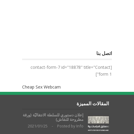
اتصل بنا
[contact-form-7 id="18878" title="Contact
form 1"]
Cheap Sex Webcam
المقالات المميزة
إعلان دستوري للسلطة الانتقاليّة (ورقة
مطروحة للنقاش)
2021/01/25
-
Posted by
Info