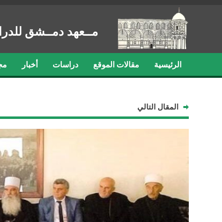
مــعهد دمــشق للدرا
الرئيسية
مقالات الموقع
دراسات
أخبار
مج
المقال التالي