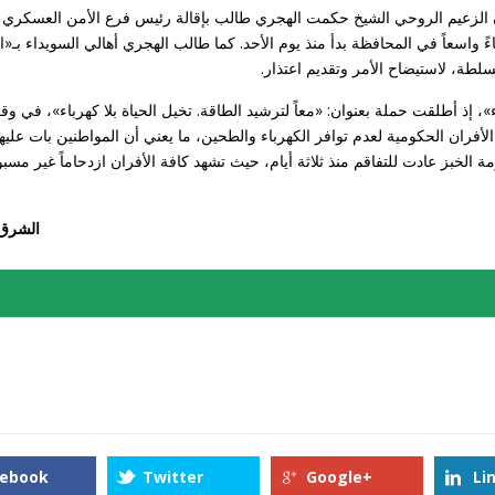
إن الزعيم الروحي الشيخ حكمت الهجري طالب بإقالة رئيس فرع الأمن العسكري ا
ً واسعاً في المحافظة بدأ منذ يوم الأحد. كما طالب الهجري أهالي السويداء بـ«ال
طة، لاستيضاح الأمر وتقديم اعتذار.
، إذ أطلقت حملة بعنوان: «معاً لترشيد الطاقة. تخيل الحياة بلا كهرباء»، في و
ان الحكومية لعدم توافر الكهرباء والطحين، ما يعني أن المواطنين بات عليهم
ة الخبز عادت للتفاقم منذ ثلاثة أيام، حيث تشهد كافة الأفران ازدحاماً غير مسب
الشرق
cebook
Twitter
Google+
Li