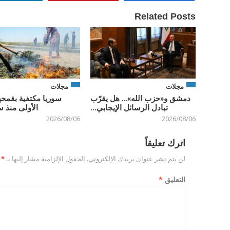
Related Posts
مجلات
مجلات
دمشق و«حزب الله»… هل يقرّب
سوريا مكتفية بقمحه
تبادل الرسائل الإيجابي...
الأولى منذ س
2026/08/06
2026/08/06
اترك تعليقاً
لن يتم نشر عنوان بريدك الإلكتروني.
الحقول الإلزامية مشار إليها بـ
*
التعليق
*