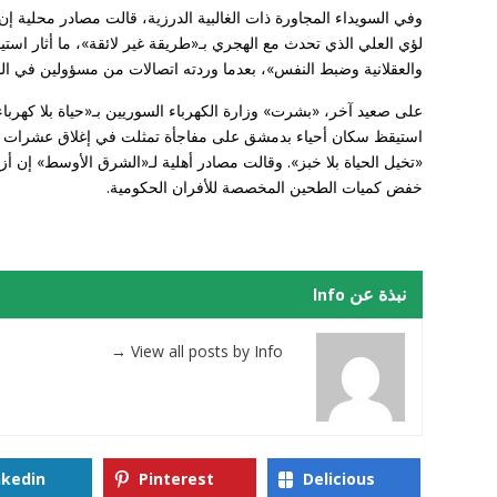
وفي السويداء المجاورة ذات الغالبية الدرزية، قالت مصادر محلية 
لؤي العلي الذي تحدث مع الهجري بـ«طريقة غير لائقة»، ما أثار استياء
والعقلانية وضبط النفس»، بعدما وردته اتصالات من مسؤولين في السل
على صعيد آخر، «بشرت» وزارة الكهرباء السوريين بـ«حياة بلا كهرباء»
استيقظ سكان أحياء بدمشق على مفاجأة تمثلت في إغلاق عشرات الأفر
«تخيل الحياة بلا خبز». وقالت مصادر أهلية لـ«الشرق الأوسط» إن أزم
خفض كميات الطحين المخصصة للأفران الحكومية.
نبذة عن Info
→
View all posts by Info
nkedin
Pinterest
Delicious