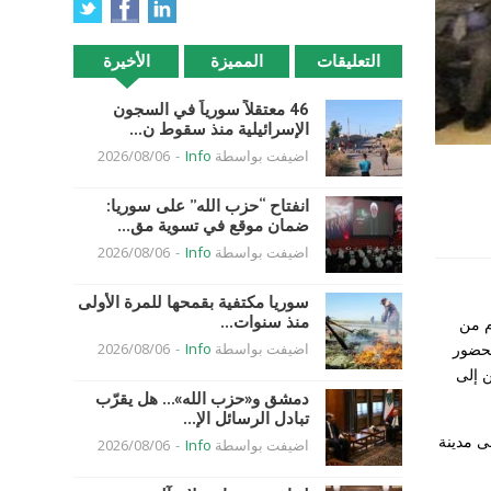
التعليقات
المميزة
الأخيرة
46 معتقلاً سورياً في السجون
الإسرائيلية منذ سقوط ن...
اضيفت بواسطة
Info
-
2026/08/06
انفتاح “حزب الله” على سوريا:
ضمان موقع في تسوية مق...
اضيفت بواسطة
Info
-
2026/08/06
سوريا مكتفية بقمحها للمرة الأولى
منذ سنوات...
م من
بحضور
اضيفت بواسطة
Info
-
2026/08/06
ن إلى
دمشق و«حزب الله»… هل يقرّب
تبادل الرسائل الإ...
ى مدينة
اضيفت بواسطة
Info
-
2026/08/06