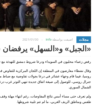
مجلات
اضيفت بواسطة
Info
2021/01/30
-
«الجبل» و«السهل» يرفضان
رفض زعماء محليون في السويداء ودرعا شروط دمشق للتهدئة مع «ب
وقال نشطاء معارضون في المنطقة إن اللجان المركزية للتفاوض في
روسيا، فيما قام وجهاء عشائر في درعا بجولات تفاوضية مع ضباط من 
جنرال روسي، للوصول إلى صيغة اتفاق جديدة تنهي التوتر غرب درعا
الشمال السوري.
ولم تعرف حتى مساء أمس نتائج المفاوضات، رغم انتهاء مهلة وقف الن
طفس ومناطق الريف الغربي، ما لم تتم تلبية شروطها.