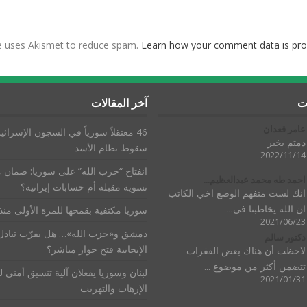
te uses Akismet to reduce spam.
Learn how your comment data is pro
ات
آخر المقالات
عامر قعدان
46 معتقلاً سورياً في السجون الإسرائيل
دمتم بخير
سقوط نظام الأسد
2022/11/14
انفتاح “حزب الله” على سوريا: ضمان 
احمد طه محمد عبدالعظيم...
تسوية مقبلة أم حسابات إيرانية؟
انك لست متفهم الوضع اخي الكاتب
ان الله يخاطبنا في...
سوريا مكتفية بقمحها للمرة الأولى من
2021/06/23
دمشق و«حزب الله»… هل يقرّب تبادل
دكتور سالم
الإيجابية فتح حوار مباشر؟
لاحظت أن هناك بعض الفقرات
تتضمن أكثر من موضوع ...
لبنان وسوريا يفعلان آلية تنسيق أمني 
2021/01/31
الإرهاب والتهريب