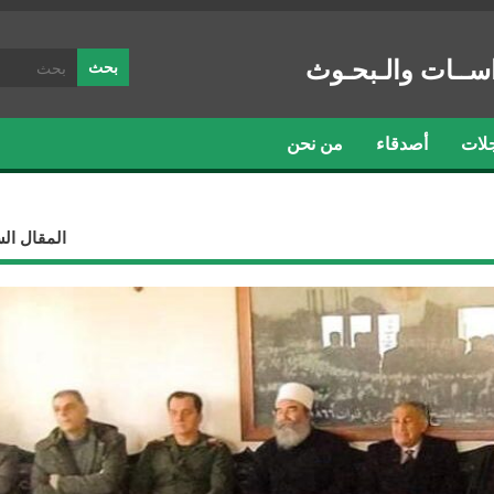
ســات والـبحـوث
لات
أصدقاء
من نحن
المقال ال