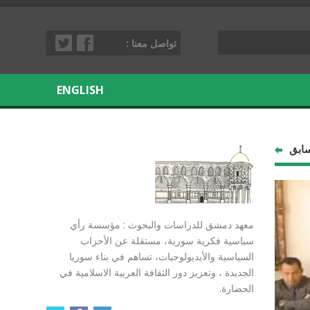
تواصل معنا :
ENGLISH
سابق
معهد دمشق للدراسات والبحوث : مؤسسة رأي
سياسية فكرية سورية، مستقلة عن الأحزاب
السياسية والأيديولوجيات، تساهم في بناء سوريا
الجديدة ، وتعزيز دور الثقافة العربية الاسلامية في
الحضارة.