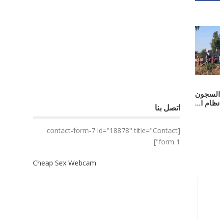
ي السجون
ظام ا...
اتصل بنا
[contact-form-7 id="18878" title="Contact
form 1"]
Cheap Sex Webcam