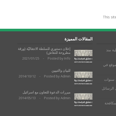
This si
المقالات المميزة
إعلان دستوري للسلطة الانتقاليّة (ورقة
ية منذ
مطروحة للنقاش)
2021/01/25
-
Posted by
Info
موقع في
للبيان والتبيين
2014/10/12
-
Posted by
Admin
ذ سنوات
 الرسائل
مبررات الدعوة للتعاون مع اسرائيل
2014/05/13
-
Posted by
Admin
لمكافحة