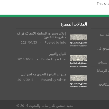
This si
المقالات المميزة
إعلان دستوري للسلطة الانتقاليّة (ورقة
ية منذ
مطروحة للنقاش)
2021/01/25
-
Posted by
Info
موقع في
للبيان والتبيين
2014/10/12
-
Posted by
Admin
ذ سنوات
 الرسائل
مبررات الدعوة للتعاون مع اسرائيل
2014/05/13
-
Posted by
Admin
لمكافحة
معهد دمشق للدراسات والبحوث 2014 ©