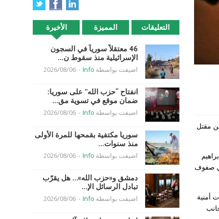
التعليقات
المميزة
الأخيرة
46 معتقلاً سورياً في السجون
الإسرائيلية منذ سقوط ن...
اضيفت بواسطة
Info
-
2026/08/06
انفتاح “حزب الله” على سوريا:
ضمان موقع في تسوية مق...
اضيفت بواسطة
Info
-
2026/08/06
ن مقتل
سوريا مكتفية بقمحها للمرة الأولى
منذ سنوات...
راهيم
اضيفت بواسطة
Info
-
2026/08/06
 في صفوف
دمشق و«حزب الله»… هل يقرّب
تبادل الرسائل الإ...
ـ«داعش»، بعد عمليات أمنية
اضيفت بواسطة
Info
-
2026/08/06
جانب