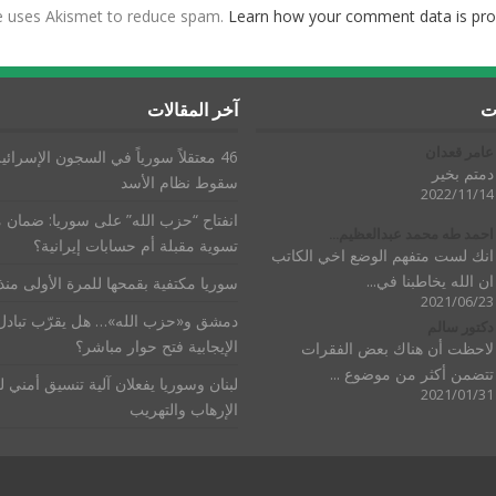
te uses Akismet to reduce spam.
Learn how your comment data is pro
ات
آخر المقالات
عامر قعدان
46 معتقلاً سورياً في السجون الإسرائيل
دمتم بخير
سقوط نظام الأسد
2022/11/14
انفتاح “حزب الله” على سوريا: ضمان 
احمد طه محمد عبدالعظيم...
تسوية مقبلة أم حسابات إيرانية؟
انك لست متفهم الوضع اخي الكاتب
ان الله يخاطبنا في...
سوريا مكتفية بقمحها للمرة الأولى من
2021/06/23
دمشق و«حزب الله»… هل يقرّب تبادل
دكتور سالم
الإيجابية فتح حوار مباشر؟
لاحظت أن هناك بعض الفقرات
تتضمن أكثر من موضوع ...
لبنان وسوريا يفعلان آلية تنسيق أمني 
2021/01/31
الإرهاب والتهريب