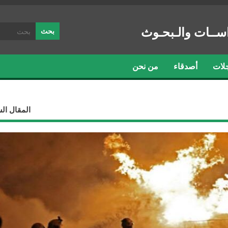
ســات والـبحـوث
لات
أصدقاء
من نحن
المقال ال