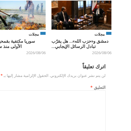
مجلات
مجلات
دمشق و«حزب الله»… هل يقرّب
سوريا مكتفية بقمحه
تبادل الرسائل الإيجابي...
الأولى منذ س
2026/08/06
2026/08/06
اترك تعليقاً
لن يتم نشر عنوان بريدك الإلكتروني.
الحقول الإلزامية مشار إليها بـ
*
التعليق
*