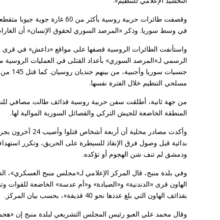
التحشيد الإعلامي للتنظيم».
وقصفت طائرات حربية روسية بأك
في وسط سوريا. وذكر «المرصد السوري لحقوق الإنسان» أن الغارات قتلت 11 من مسلحي التنظيم وإصابة عشرات بج
واستأنفت الطائرات الروسية قصفها على مواقع «داعش» في قرى وب
مسلحي التنظيم خلال الفترة نفسها.
من جهة ثانية، أطلقت سفن حربية روسية قذائف طالت مصافي للنف
المنطقة الخاضعة للجيش التركي والفصائل السورية الموالية لها.
بدائية قبل وصول فرق الإنقاذ للسيطرة على الحريق، وتكرر استهداف
ودمشق لم تنف شن الهجوم أو تؤكده.
وفي بلدة منبج، قال المركز الإعلامي لـ«مجلس منبج العسكري»، ا
الهاون قرى «الدندنية» و«الصيادة» و«أم عدسة» الخاضعة للقوات و
بقذائف الهاون التي بلغ عددها نحو 40 قذيفة»، بحسب بيان المركز.
وقال محمد علي العبو رئيس المجلس التشريعي لبلدة منبج إن «هجما