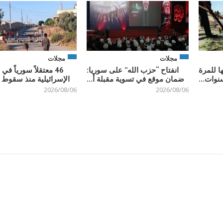
مجلات
مجلات
ا للمرة
انفتاح “حزب الله” على سوريا:
46 معتقلاً سورياً ف
نوات...
ضمان موقع في تسوية مقبلة أ...
الإسرائيلية منذ سقوط ن
2026/08/06
2026/08/06