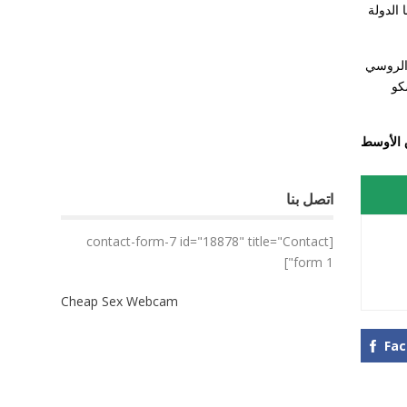
 الدولة
2. وقال: «يجب على الضامن الروسي
كو
 الأوسط
اتصل بنا
[contact-form-7 id="18878" title="Contact
form 1"]
Cheap Sex Webcam
Fa