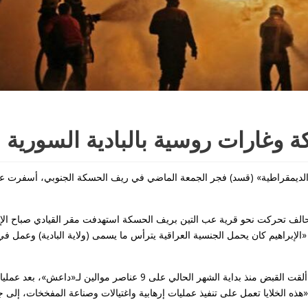
وغارات روسية بالبادية السورية
 الديمقراطية» (قسد) فجر الجمعة الماضي في ريف الحسكة الجنوبي، أسفرت ع
لف تحركت نحو قرية عب التين بريف الحسكة استهدفت مقر القيادي صباح الإب
«الإبراهيم كان يحمل الجنسية العراقية يترأس ما يسمى (ولاية البادية) وعمل
في السياق، قال المركز الإعلامي لقوات «قسد» إن وحداتها الخاصة ألقت القبض منذ بداية الشهر الحالي على 9 عناصر موالين ل
ه الخلايا تعمل على تنفيذ عمليات إرهابية واغتيالات وصناعة المفخخات، إلى 