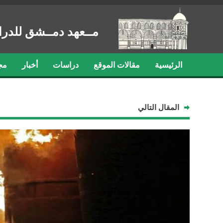
مــعهد دمــشق للدرا
الرئيسية
مقالات الموقع
دراسات
أخبار
مج
المقال التالي