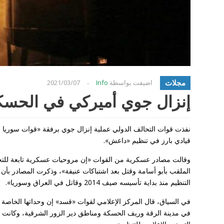
مجلات
اضيفت بواسطة
Info
2021/03/07
-
إنزال جوي أميركي في الحسكة 
نفذت قوات التحالف الدولي عملية إنزال جوي برفقة «قوات سوريا
قيادي بارز في تنظيم «داعش».
وقالت مصادر عسكرية من القوات «إن مروحيات عسكرية تابعة للتحا
الملقب بأبو أسامة وقتل بعد اشتباكات عنيفة»، وذكرت المصادر بأن 
التنظيم منذ بداية تأسيسه صيف 2014 وقاتل في العراق وسوريا».
في مدينة الرقة وريف الحسكة ومناطق دير الزور الشرقية، وكانت «هذ