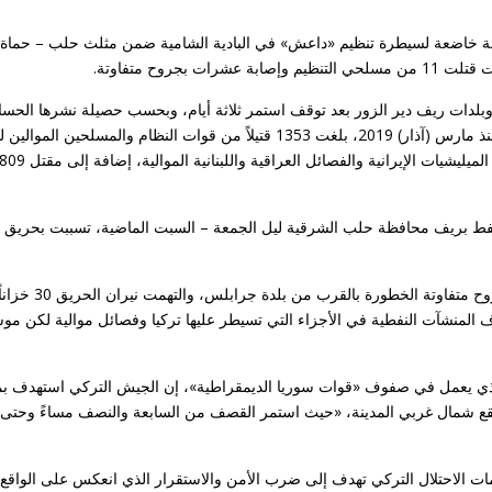
ثر من 60 غارة جوية جيوبا متقطعة خاضعة لسيطرة تنظيم «داعش» في البادية الشامية ضمن مثلث حلب – حما
روح متفاوتة.
لدات ريف دير الزور بعد توقف استمر ثلاثة أيام، وبحسب حصيلة نشرها الحس
الرسمي لـ«المرصد السوري» بأعداد القتلى في العمليات الروسية منذ مارس (آذار) 2019، بلغت 1353 قتيلاً من قوات النظام والمسلحين
ط بريف محافظة حلب الشرقية ليل الجمعة – السبت الماضية، تسببت بحريق ك
وأكدت مصادر محلية أن أربعة أشخاص قتلوا وأصيب 24 آخرو
 المنشآت النفطية في الأجزاء التي تسيطر عليها تركيا وفصائل موالية لكن مو
لذي يعمل في صفوف «قوات سوريا الديمقراطية»، إن الجيش التركي استهدف بم
تقع شمال غربي المدينة، «حيث استمر القصف من السابعة والنصف مساءً وحتى 
ت الاحتلال التركي تهدف إلى ضرب الأمن والاستقرار الذي انعكس على الواقع