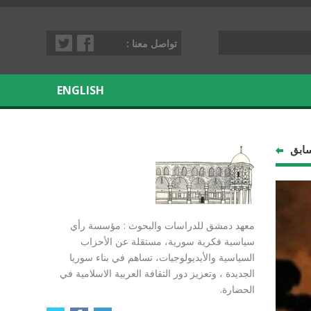
تواصل معنا :
ENGLISH
سابق
معهد دمشق للدراسات والبحوث : مؤسسة رأي
سياسية فكرية سورية، مستقلة عن الأحزاب
السياسية والأيديولوجيات، تساهم في بناء سوريا
الجديدة ، وتعزيز دور الثقافة العربية الاسلامية في
الحضارة.