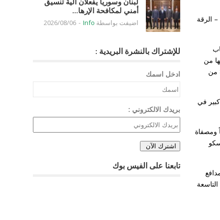
لبنان وسوريا يفعلان آلية تنسيق
أمني لمكافحة الإرها...
ة – الرقة
اضيفت بواسطة
Info
-
2026/08/06
اب
للإشتراك بالنشرة البريدية :
 الموالين لها من
جنسيات سوريا وأجنبية، من بينهم جنديان روسيان. كما قتل 145 من الميليشيات الإيرانية والفصائل العراقية واللبنانية الموالية، إضافة إلى مقتل 809 من
ادخل اسمك
بير في
بريدك الالكتروني :
ن بجروح متفاوتة الخطورة بالقرب من بلدة جرابلس، والتهمت نيران الحريق 30 خزاناً ومصفاة
سكو
تابعنا على الفيس بوك
دافع
التاسعة