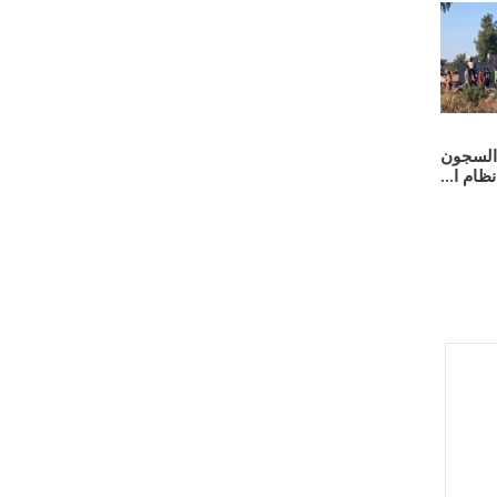
ي السجون
ظام ا...