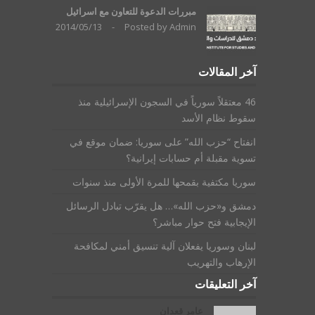
مبررات الدعوة للتعاون مع اسرائيل
2014/05/13
-
Posted by
Admin
آخر المقالات
46 معتقلاً سورياً في السجون الإسرائيلية منذ
سقوط نظام الأسد
انفتاح “حزب الله” على سوريا: ضمان موقع في
تسوية مقبلة أم حسابات إيرانية؟
سوريا مكتفية بقمحها للمرة الأولى منذ سنوات
دمشق و«حزب الله»… هل يقرّب تبادل الرسائل
الإيجابية فتح حوار مباشر؟
لبنان وسوريا يفعلان آلية تنسيق أمني لمكافحة
الإرهاب والتهريب
آخر التعليقات
عامر قعدان