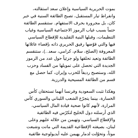
بموت الحريرية السياسية وإعلان سعد استقالته،
وانفراط تيار المستقبل، تصبح الطائفة السنية في خبر
كان، بل مجرورة بحرف الاستفهام.. ستنقسم الطائفة
حتماً بسبب غياب الرموز الاجتماعية السياسية وغياب
التنظيمات، وقبلها البنية التقليدية للإقطاع السياسي
فيها والتي قوّضها رفيق الحريري ذاته بإقصاء عائلاتها
المعروفة (الصلح، سلام، كرامي، سعد…)، ستنقسم
الطائفة وتعيد تحلقها ولو جزئياً حول عدد من الرموز
الجديدة التي تحصل على تمويلها من الفساد وحزب
الله، وستصبح رديفاً للحزب وإيران، كما حصل مع
قسم من الطائفة المسيحية والدرزية.
وهكذا تثبت السعودية وفرنسا أنهما تستحقان كأس
الخسارة، بينما يتجرّع الشعب اللبناني والسوري كأس
المرارة، لأنهم كانوا ضحية قيادة المال السياسي،
الذي أرسلته دول الخليج لتكرّس فيه الطائفية
والإقطاع السياسي، وتهيمن من خلاله عليهم وعلى
لبنان، بصيغته الإقطاعية القديمة التي ماتت وشبعت
موتاً، وتحوّلت لدمار يهيمن عليه أيديولوجية طائفية