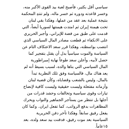
سياسي أقل بكثير، فأصبح لعبة بيد القوى الأكبر منه،
وخسر قاعدته ودوره ثم خسر ماله، ولم تنتهِ المحكمة
بنتيجة عملية بعد عقد من عملها، وهكذا بقي لبنان
تحت هيمنة إيران ثم امتدت هيمنتها لسوريا أيضاً، التي
قدمت على طبق من فضة للإيراني، وأجبر الحريري
على الانكفاء ثم قطعت مصادر المال السياسي الذي
انتصب بواسطته، وهكذا قرر سعد الاعتكاف التام عن
السياسة والموت سياسياً بدل أن يقتل بتفجير كما
حصل لأبيه، وأعلن سعد طوعاً نهاية إمبراطورية
المال السياسي التي بناها والده، لسبب بسيط أنه لم
يعد هناك مال، فالسياسة وفق تلك النظرية تبدأ
بالمال، وليس بالشعب وقضاياه، وكأن قضية لبنان
وأزماته مفتعلة وليست حقيقية وليست كافية لإنضاج
تيارات وقوى سياسية وتحالفات وحشد قدرات من
أجلها بل تنتظر من يستأجر الجماهير والنواب ويحرك
المظاهرات بدفع الرواتب، كما تفعل ايران.. وكما كان
يفعل رفيق سابقاً. وهكذا تأخر دفن الحريرية
السياسية بعد موت رفيق، فدفنت بيد سعد ولده، بعد
١٥عاماً.