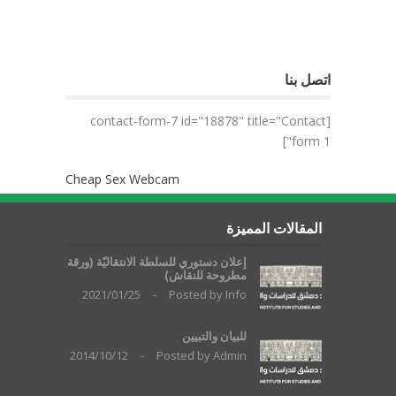
اتصل بنا
[contact-form-7 id="18878" title="Contact
form 1"]
Cheap Sex Webcam
المقالات المميزة
إعلان دستوري للسلطة الانتقاليّة (ورقة
مطروحة للنقاش)
2021/01/25
-
Posted by
Info
للبيان والتبيين
2014/10/12
-
Posted by
Admin