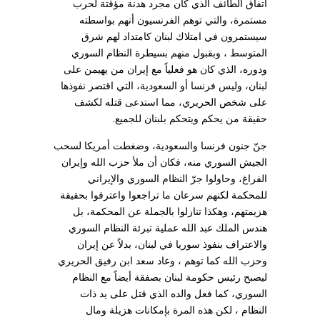
اتفاق الطائف الذي كان مجرد هدنة مؤقتة لحرب
مستمرة، والتي توهم الفرنسيون أنهم بواسطته
سيستمرون في امتلاك لبنان كامتداد لهم شرق
المتوسط ، وبقبول منهم بسيطرة النظام السوري
ودوره، الذي كان هو فعلياً مع إيران من يهيمن على
لبنان، وليس فرنسا أو السعودية، التي اقتصر نفوذها
على شخص الحريري، مما استدعى قتله لكشف
حقيقة من يحكم ويتحكم بلبنان للجميع.
جنّ جنون فرنسا والسعودية، وضغطت أمريكا لسحب
الجيش السوري منه، فكان أن ملأ حزب الله وإيران
الفراغ، وحاولوا جرّ النظام السوري والإيراني
للمحكمة لكنهم سرعان ما تراجعوا واعترفوا بحقيقة
هزيمتهم، وهكذا تنازلوا بالجملة عن المحكمة، بل
هندس الملك عبد الله عملية تبرئة النظام السوري
والاعتراف بنفوذ سوريا في لبنان، بدلاً عن إيران
وحزب الله كما توهم ، وعاد سعد ابن رفيق الحريري
ليصبح رئيس حكومة لبنان بصفقة أيضاً مع النظام
السوري، كما فعل والده الذي قتل على يد ذات
النظام ، لكن هذه المرة بإمكانات هزيلة ومال