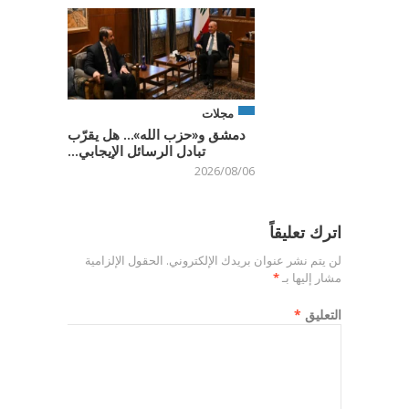
مجلات
دمشق و«حزب الله»… هل يقرّب
تبادل الرسائل الإيجابي...
2026/08/06
اترك تعليقاً
لن يتم نشر عنوان بريدك الإلكتروني.
الحقول الإلزامية
مشار إليها بـ
*
التعليق
*