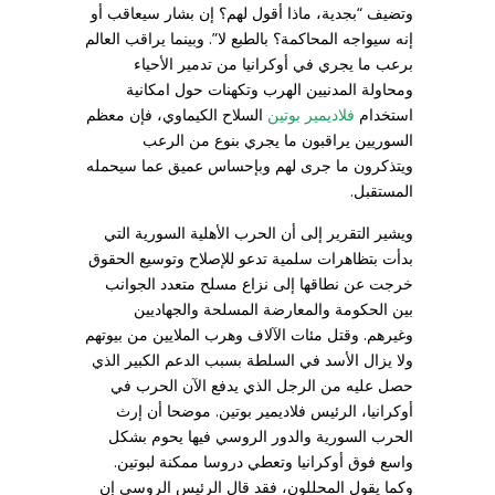
وتضيف “بجدية، ماذا أقول لهم؟ إن بشار سيعاقب أو
إنه سيواجه المحاكمة؟ بالطبع لا”. وبينما يراقب العالم
برعب ما يجري في أوكرانيا من تدمير الأحياء
ومحاولة المدنيين الهرب وتكهنات حول امكانية
استخدام
فلاديمير بوتين
السلاح الكيماوي، فإن معظم
السوريين يراقبون ما يجري بنوع من الرعب
ويتذكرون ما جرى لهم وبإحساس عميق عما سيحمله
المستقبل.
ويشير التقرير إلى أن الحرب الأهلية السورية التي
بدأت بتظاهرات سلمية تدعو للإصلاح وتوسيع الحقوق
خرجت عن نطاقها إلى نزاع مسلح متعدد الجوانب
بين الحكومة والمعارضة المسلحة والجهاديين
وغيرهم. وقتل مئات الآلاف وهرب الملايين من بيوتهم
ولا يزال الأسد في السلطة بسبب الدعم الكبير الذي
حصل عليه من الرجل الذي يدفع الآن الحرب في
أوكرانيا، الرئيس فلاديمير بوتين. موضحا أن إرث
الحرب السورية والدور الروسي فيها يحوم بشكل
واسع فوق أوكرانيا وتعطي دروسا ممكنة لبوتين.
وكما يقول المحللون، فقد قال الرئيس الروسي إن