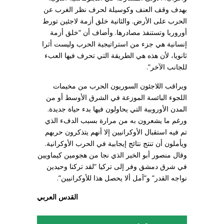
بهدف وقف العنف وكوسيلة لحرف نظر الغرب عن
الحرب على الأرض. والثانية خلق أزمة لاجئين تورط
أوروربا وتستنفذ مصادرها. وأضاف أن “خلق أزمة
إنسانية هي جزء من استراتيجية الحرب وليست أثرا
ثانويا، لأن هذه هي الطريقة التي تحرف فيها العبء
للجانب الآخر”.
ويراقب اللاجئون السوريون الحرب من مخيمات
اللجوء البائسة الموزعة في الشرق الأوسط أو من
المدن الأوروبية التي يحاولون فيها بدء حياة جديدة.
ورغم ما يشعرون به من مرارة بسبب الدفء الذي
تم فيه استقبال الأوكرانيين إلا أنهم يتذكرون حربهم
ويأملون أن تنتج نتائج إيجابية في الحرب الأوكرانية.
وقال منصور أبو الخير الذي نجا من هجومين كيماويين
في شرق دمشق وفر إلى تركيا “لقد تركنا وحيدين
نواجه القدر” و”آمل ألا يحصل هذا للأوكرانيين”.
القدس العربي