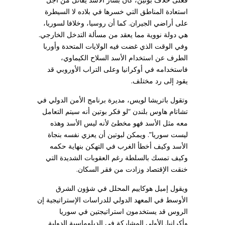
استعادة المناطق التي خسرها في بلاده لا السيطرة
على أراضي الجيران. كما أن روسيا، وخلافا لسوريا،
هي دولة نووية مما يعقد من مسألة التدخل الخارجي.
وفي الوقت الذي غضت فيه الولايات المتحدة وأوربا
الطرف عن استخدام الأسد السلاح الكيماوي،
فاستخدامه في أوكرانيا وعلى التراب الأوروبي قد
يقود إلى رد مختلف.
وتقول باتريشا لويس، مديرة برنامج الأمن الدولي في
تشاتام هاوس بلندن “لو فكر بوتين أنه سيتم التعامل
معه مثل الأسد فهو مخطئ لأنه ليس الأسد وهذه
ليست سوريا”. ويمكن لبوتين أن يعزي نفسه بنجاة
الأسد وكيف أخطأ الغرب في التهكن بنهاية حكمه
وكيف تمسك بالسلطة رغم العقوبات الشديدة التي
خنقت الإقتصاد وزادت من فقر السكان.
ويقول إميل هوكاييم المحلل في شؤون الشرق
الأوسط في المعهد الدولي للدراسات الإستراتيجية إن
الروس قد يستخدمون استراتيجتين في سوريا
وأكرانيا. الأولى المشاركة في الدبلوماسية الدولية