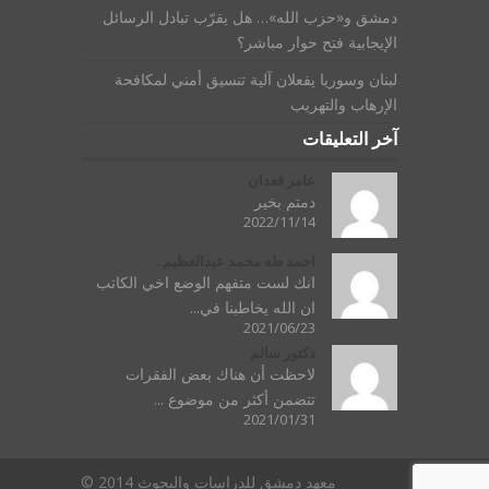
دمشق و«حزب الله»… هل يقرّب تبادل الرسائل
الإيجابية فتح حوار مباشر؟
لبنان وسوريا يفعلان آلية تنسيق أمني لمكافحة
الإرهاب والتهريب
آخر التعليقات
عامر قعدان
دمتم بخير
2022/11/14
احمد طه محمد عبدالعظيم...
انك لست متفهم الوضع اخي الكاتب
ان الله يخاطبنا في...
2021/06/23
دكتور سالم
لاحظت أن هناك بعض الفقرات
تتضمن أكثر من موضوع ...
2021/01/31
معهد دمشق للدراسات والبحوث 2014 ©