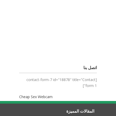
اتصل بنا
[contact-form-7 id="18878" title="Contact
form 1"]
Cheap Sex Webcam
المقالات المميزة