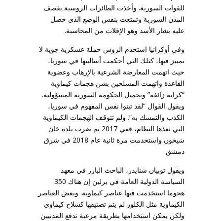
للقوات السورية. وأخذت الطائرات الروسية بقصف
المدن السورية وتمتعت بنفس الوضع الذي حصل
عليه بشار الأسد وهو الإفلات من المحاسبة.
وفي أوكرانيا استخدم الروس حملة عسكرية جوية لا
تمييز فيها، كتلك التي أحكمت أساليبها في سوريا،
حيث اتهمت المعارضة الشرعية بالإرهاب وعضوية
القاعدة واتهمت المسلحين بشن هجمات كيماوية
“كراية زائفة” وتحميل الحكومة السورية المسؤولية.
ويقول الفوال “لقد تبنوا نفس المفهوم في سوريا،
الكذب والتمسك به”. ولم تتوقف الهجمات الكيماوية
التي نفذها النظام، ففي 2017 تم ضرب بلدة خان
شيخون واستخدمت مرة ثانية عام 2018 في شرق
دمشق.
ويقول توبيان شنايدر، الباحث البارز في معهد
السياسة الدولية العامة في برلين إن هناك 350
هجوما استخدمت فيها عناصر كيماوية. وبعض العناصر
الكيماوية مثل الكلور لم يتم تصنيفها كسلاح كيماوي
ولكن يمكن استخدامها بطريقة مرعبة تدفع المدنيين