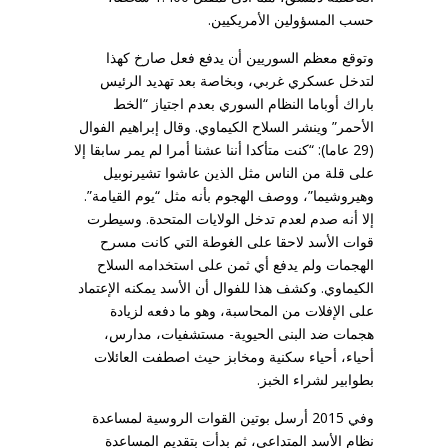
حسب المسؤولين الأمريكيين.
وتوقع معظم السوريين أن يدفع فعل صارخ كهذا
لتدخل عسكري غربي، وبخاصة بعد تهديد الرئيس
باراك أوباما النظام السوري بعدم اجتياز “الخط
الأحمر” وينشر السلاح الكيماوي. وقال إبراهيم الفوال
(29 عاما): “كنت متأكدا أننا عشنا أمرا لم يمر سابقا إلا
على قلة من الناس مثل الذين عاشوا تشيرنوبيل
وهيروشيما”، ووصف الهجوم بأنه مثل “يوم القيامة”.
إلا أنه صدم لعدم تدخل الولايات المتحدة. وسيطرت
قوات الأسد لاحقا على الغوطة التي كانت مسرح
الهجمات ولم يدفع أي ثمن على استخدامه السلاح
الكيماوي. وكشف هذا للفوال أن الأسد يمكنه الإعتماد
على الإفلات من المحاسبة، وهو ما دفعه لزيادة
هجمات ضد البنى الحيوية- مستشفيات، مدارس،
أحياء، أحياء سكنية ومخابز حيث اصطفت العائلات
بطوابير لشراء الخبز.
وفي 2015 أرسل بوتين القوات الروسية لمساعدة
نظام الأسد المتداعي، ثم بدأت بتقديم المساعدة