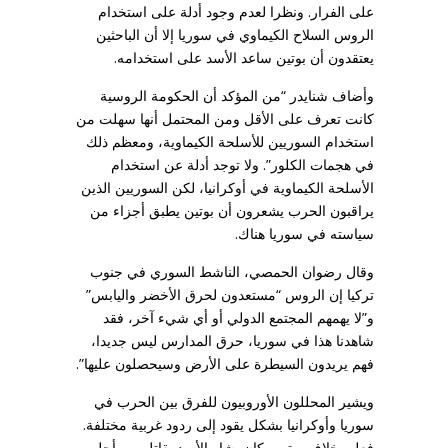
على الفرار. ونظرا لعدم وجود أدلة على استخدام
الروس السلاح الكيماوي في سوريا إلا أن الباحثين
يعتقدون أن بوتين ساعد الأسد على استخدامه.
وأضاف شنايدر “من المؤكد أن الحكومة الروسية
كانت تعرف على الأقل ومن المحتمل أنها سهلت من
استخدام السوريين للأسلحة الكيماوية، ومعظم ذلك
في هجمات الكلور”. ولا توجد أدلة عن استخدام
الأسلحة الكيماوية في أوكرانيا، لكن السوريين الذين
يراقبون الحرب يشعرون أن بوتين يطبق أجزاء من
سياسته في سوريا هناك.
وقال رضوان الحمصي، الناشط السوري في جنوب
تركيا إن الروس “مستعدون لحرق الأخضر واليابس”
و”لا يهمهم المجتمع الدولي أو أي شيء آخر، فقد
شاهدنا هذا في سوريا، حرق المدارس ليس جديدا،
فهم يريدون السيطرة على الأرض وسيحصلون عليها”.
ويشير المحللون الأوروبيون للفرق بين الحرب في
سوريا وأوكرانيا بشكل يقود إلى ردود غربية مختلفة.
فعلى خلاف بوتين، كان بشار الأسد يقاتل من أجل