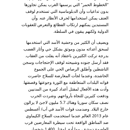
“الخطوط الحمر” التي يرسمها الغرب يمكن تجاوزها
بدون تداعيات وأن الدبلوماسية التي تستخدم لوقف
العنف يمكن استخدامها لحرف الأنظار عنه. وأن
المستبدين يمكنهم ارتكاب الفظائع والتعرض للعقوبات
الدولية ولكنهم يبقون في السلطة.
ويضيف أن الكثير من وحشية الأسد التي استخدمها
لسحق أعدائه مدون وموثق بشكل حي وأثار الغضب
بدرجة تركت الكثيرين باعتقاد أنه يفلت من العقاب.
فقد أرسل جنوده وشبيحته لوقف الإحتجاجات وسجن
الناشطين وأطلق الرصاص الحي على الجموع
الحاشدة، وعندما لجأت المعارضة للسلاح حاصرت
قواته البلدات المتعاطفة مع الثورة وجوعتها وقصفتها.
وأدت هذه الأفعال لمقتل أعداد كبيرة من المدنيين
ودفعت كثيرين للنجاة بأرواحهم. وشردت الحرب
نصف سكان سوريا وهناك 5.7 مليون لاجئ لا يزالون
خارج البلاد. وصدمت قوات الأسد في آب/ أغسطس
عام 2013 العالم عندما استخدمت السلاح الكيماوي
ضد المناطق الواقعة تحت سيطرة المعارضين قرب
العاصمة دمشق، مما أدى لمقتل 1.400 شخصا،