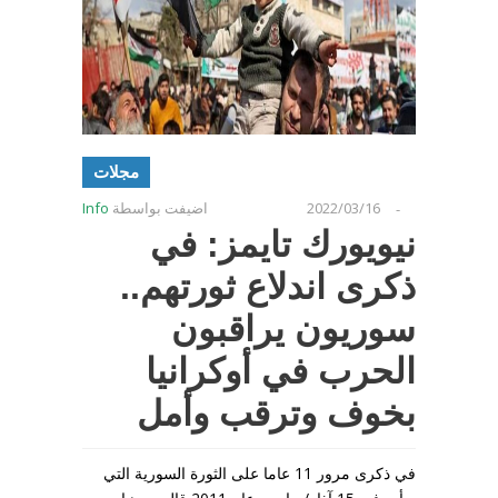
مجلات
2022/03/16
اضيفت بواسطة
Info
-
نيويورك تايمز: في
ذكرى اندلاع ثورتهم..
سوريون يراقبون
الحرب في أوكرانيا
بخوف وترقب وأمل
في ذكرى مرور 11 عاما على الثورة السورية التي