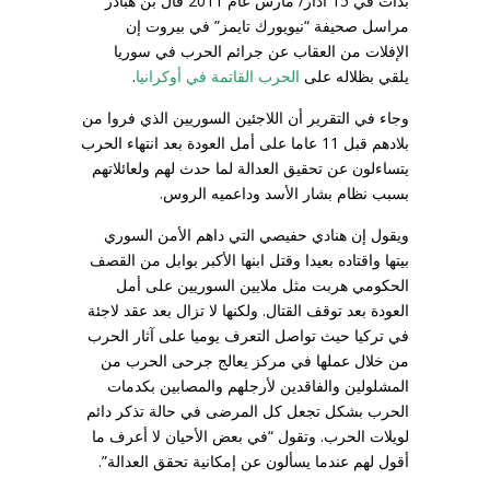
بدأت في 15 آذار/ مارس عام 2011 قال بن هبادر
مراسل صحيفة “نيويورك تايمز” في بيروت إن
الإفلات من العقاب عن جرائم الحرب في سوريا
يلقي بظلاله على
الحرب القاتمة في أوكرانيا
.
وجاء في التقرير أن اللاجئين السوريين الذي فروا من
بلادهم قبل 11 عاما على أمل العودة بعد انتهاء الحرب
يتساءلون عن تحقيق العدالة لما حدث لهم ولعائلاتهم
بسبب نظام بشار الأسد وداعميه الروس.
ويقول إن هنادي حفيصي التي داهم الأمن السوري
بيتها واقتاده بعيدا وقتل ابنها الأكبر بوابل من القصف
الحكومي هربت مثل ملايين السوريين على أمل
العودة بعد توقف القتال. ولكنها لا تزال بعد عقد لاجئة
في تركيا حيث تواصل التعرف يوميا على آثار الحرب
من خلال عملها في مركز يعالج جرحى الحرب من
المشلولين والفاقدين لأرجلهم والمصابين بكدمات
الحرب بشكل تجعل كل المرضى في حالة تذكر دائم
لويلات الحرب. وتقول “في بعض الأحيان لا أعرف ما
أقول لهم عندما يسألون عن إمكانية تحقق العدالة”.