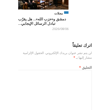
مجلات
دمشق و«حزب الله»… هل يقرّب
تبادل الرسائل الإيجابي...
2026/08/06
اترك تعليقاً
لن يتم نشر عنوان بريدك الإلكتروني.
الحقول الإلزامية
مشار إليها بـ
*
التعليق
*