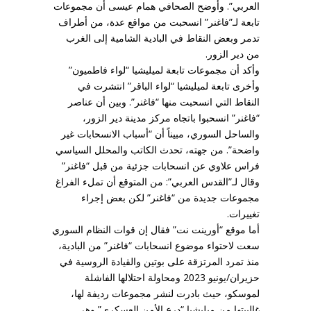
العربي”. وأوضح الصحافي همام عيسى أن مجموعات
تابعة لـ”فاغنر” انسحبت من مواقع عدة، من أطراف
تدمر وبعض النقاط في البادية الشامية إلى الغرب
من دير الزور.
وأكد أن مجموعات تابعة لميليشيا “لواء فاطميون”
وأخرى تابعة لميليشيا “لواء الباقر” انتشرت في
النقاط التي انسحبت منها “فاغنر”. وبين أن عناصر
“فاغنر” انسحبوا باتجاه مركز مدينة دير الزور،
والساحل السوري، مبيناً أن “أسباب الانسحابات غير
واضحة”. من جهته، تحدث الكاتب والمحلل السياسي
فراس علاوي عن انسحابات جزئية من قبل “فاغنر”
وقال لـ”القدس العربي”: من المتوقع أن تملء الفراغ
مجموعات جديدة من “فاغنر” لكن بعض إجراء
تغييرات.
أما موقع “أورينت نت” فقال إن قوات النظام السوري
سعت لاحتواء موضوع انسحابات “فاغنر” من البادية،
منذ تمرد المرتزقة على بوتين والقيادة الروسية في
حزيران/يونيو 2023 ومحاولة احتلالها الفاشلة
لموسكو، حيث بادرت لنشر مجموعات رديفة لها،
غالبيتها من ميليشيا “درع الأمن العسكري” وهي