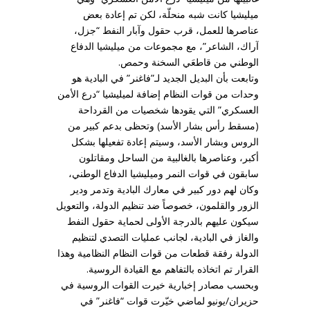
ميليشيا كانت شبه منحلّة، لكن تم إعادة بعض
عناصرها للعمل، قرب حقول وآبار النفط “جزل،
آراك، الشاعر”، مع مجموعات من ميليشيا الدفاع
الوطني من قاطعَي السخنة وحمص.
وتابعت بأن البديل الجديد لـ”فاغنر” في البادية هو
وحدات من قوات النظام إضافة لميليشيا “درع الأمن
العسكري” التي يقودها شخصيات من القرداحة
(مسقط رأس بشار الأسد) وتحظى بدعم كبير من
الروس وبشار الأسد، وسيتم إعادة تفعيلها بشكل
أكبر، وعناصرها بالغالبية من الساحل ومقاتلون
سابقون في قوات النمر وميليشيا الدفاع الوطني،
وكان لهم دور كبير في معارك البادية وتدمر ودير
الزور والقلمون، خصوصاً ضد تنظيم الدولة، والتعويل
سيكون عليهم بالدرجة الأولى لحماية حقول النفط
والغاز في البادية، لجانب عمليات التصدي لتنظيم
الدولة رفقة قطعات من قوات النظام النظامية وهذا
القرار تم اتخاذه بالتفاهم مع القيادة الروسية.
وبحسب مصادر إخبارية خيرت القوات الروسية في
حزيران/يونيو لماضي خيّرت قوات “فاغنر” في