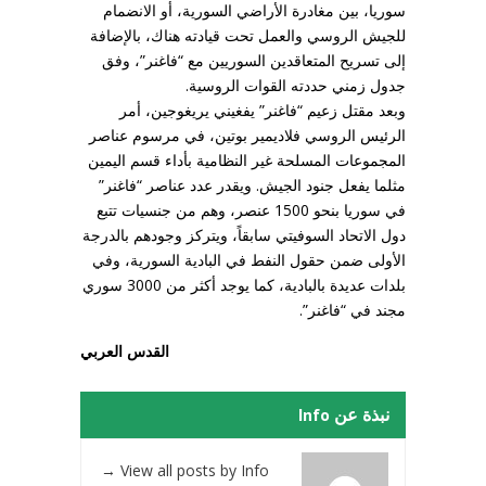
سوريا، بين مغادرة الأراضي السورية، أو الانضمام
للجيش الروسي والعمل تحت قيادته هناك، بالإضافة
إلى تسريح المتعاقدين السوريين مع “فاغنر”، وفق
جدول زمني حددته القوات الروسية.
وبعد مقتل زعيم “فاغنر” يفغيني يريغوجين، أمر
الرئيس الروسي فلاديمير بوتين، في مرسوم عناصر
المجموعات المسلحة غير النظامية بأداء قسم اليمين
مثلما يفعل جنود الجيش. ويقدر عدد عناصر “فاغنر”
في سوريا بنحو 1500 عنصر، وهم من جنسيات تتبع
دول الاتحاد السوفيتي سابقاً، ويتركز وجودهم بالدرجة
الأولى ضمن حقول النفط في البادية السورية، وفي
بلدات عديدة بالبادية، كما يوجد أكثر من 3000 سوري
مجند في “فاغنر”.
القدس العربي
نبذة عن Info
→
View all posts by Info