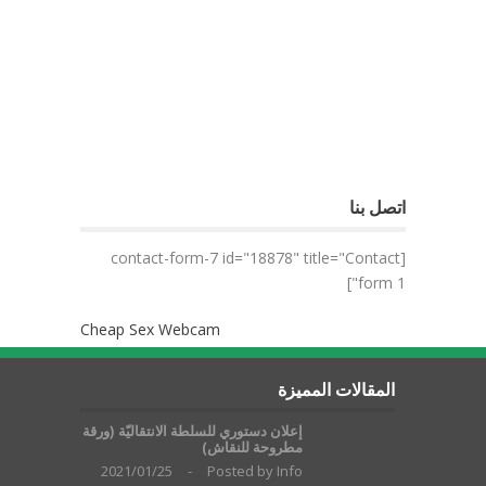
اتصل بنا
[contact-form-7 id="18878" title="Contact
form 1"]
Cheap Sex Webcam
المقالات المميزة
إعلان دستوري للسلطة الانتقاليّة (ورقة
مطروحة للنقاش)
2021/01/25
-
Posted by
Info