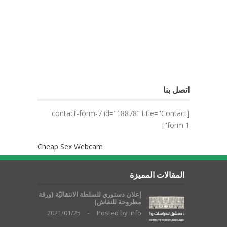
اتصل بنا
[contact-form-7 id="18878" title="Contact
form 1"]
Cheap Sex Webcam
المقالات المميزة
إعلان دستوري للسلطة الانتقاليّة (ورقة
مطروحة للنقاش)
2021/01/25
-
Posted by
Info