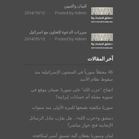
للبيان والتبيين
2014/10/12
-
Posted by
Admin
مبررات الدعوة للتعاون مع اسرائيل
2014/05/13
-
Posted by
Admin
آخر المقالات
46 معتقلاً سورياً في السجون الإسرائيلية منذ
سقوط نظام الأسد
انفتاح “حزب الله” على سوريا: ضمان موقع في
تسوية مقبلة أم حسابات إيرانية؟
سوريا مكتفية بقمحها للمرة الأولى منذ سنوات
دمشق و«حزب الله»… هل يقرّب تبادل الرسائل
الإيجابية فتح حوار مباشر؟
لبنان وسوريا يفعلان آلية تنسيق أمني لمكافحة