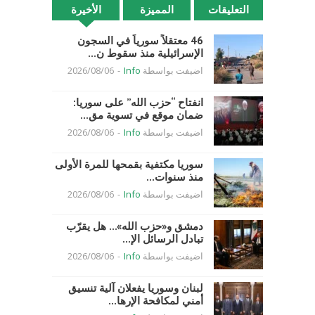
التعليقات
المميزة
الأخيرة
46 معتقلاً سورياً في السجون
الإسرائيلية منذ سقوط ن...
اضيفت بواسطة
Info
-
2026/08/06
انفتاح “حزب الله” على سوريا:
ضمان موقع في تسوية مق...
اضيفت بواسطة
Info
-
2026/08/06
سوريا مكتفية بقمحها للمرة الأولى
منذ سنوات...
اضيفت بواسطة
Info
-
2026/08/06
دمشق و«حزب الله»… هل يقرّب
تبادل الرسائل الإ...
اضيفت بواسطة
Info
-
2026/08/06
لبنان وسوريا يفعلان آلية تنسيق
أمني لمكافحة الإرها...