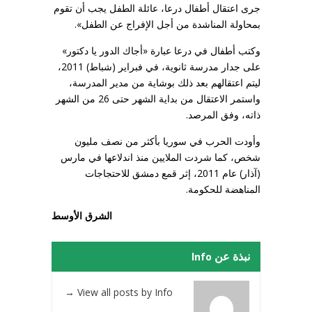
جرى اعتقال أطفال درعا، عائلة الطفل يجب أن تقوم
بمحاولة المناشدة من أجل الإفراج عن الطفل».
وكتب أطفال في درعا عبارة «أجاك الدور يا دكتور»
على جدار مدرسة ثانوية، في فبراير (شباط) 2011،
ليتم اعتقالهم بعد ذلك بوشاية من مدير المدرسة،
واستمر الاعتقال من بداية الشهر حتى 26 من الشهر
ذاته، وفق المرصد.
وأودت الحرب في سوريا بأكثر من نصف مليون
شخص، كما شردت الملايين منذ اندلاعها في مارس
(آذار) عام 2011، إثر قمع دمشق للاحتجاجات
المناهضة للحكومة.
الشرق الأوسط
نبذة عن Info
→
View all posts by Info