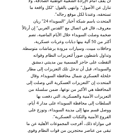
أن يقف أمام الإرادة الشعبية الوطنية الصادقة، ولا
تنازل عن الأصول”. وانتهى بالقول: “لكل واقعة ما
تستحقه، وعندنا لكل موقع رجاله”.
المتحدث باسم شبكة أخبار “السويداء 24” ريان
معروف، قال في اتصال مع “القدس العربي” إن أرتالاً
ضخمة وصلت السويداء خلال الأيام الماضية، تضم
أكثر من 50 آلية بينها دبابات وعربات عسكرية،
وحافلات مبيت، وسيارات مزودة برشاشات متوسطة.
وتداول ناشطون صوراً لتعزيزات النظام وقواته
التقطت على حاجز المسمية بين مدينتي دمشق
والسويداء، قبل أن تدخل تلك التعزيزات إلى مطار
خلخلة العسكري شمال محافظة السويداء. وقال
المتحدث إن “التعزيزات العسكرية التي وصلت إلى
المحافظة هي الأكبر من نوعها، ضمن سلسلة من
التعزيزات الأمنية والعسكرية، التي دفعت بها
السلطات إلى محافظة السويداء على مدار 4 أيام،
ووصل قسم منها إلى مدينة السويداء، وتوزع على
الفروع الأمنية والثكنات العسكرية”.
في موازاة ذلك، أفرجت المجموعات الأهلية عن ما
تبقى من عناصر محتجزين من قوات النظام وقوى