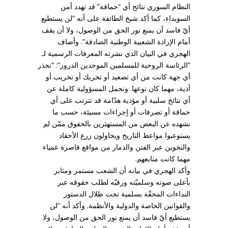
النظام السوري نتائج أي “حماقة” قد تهدد أمن
السويداء، كما أكد شيخ الطائفة على أنه “لن يستطيع
أيّ فاسد أن يمنع نور الحق من الوصول، ولا أن يقف
أمام الإرادة الشعبية الوطنية الصادقة”. وأضاف
الهجري في البيان الذي نشرته المعرفات الرسمية لـ
“الرئاسة الروحية للمسلمين الموحدين الدروز”: “نحذر
أي جهة كانت من أي تصعيد أو تحريك أو تخريب أو
أذية، مهما كان نوعها. ونحمل المسؤولية كاملة عن
أي نتائج سلبية أو مؤذية هدّامة قد تترتب على أي
حماقة أو تصرفات أو إجراءات مسيئة، حسب ما
نشهده عن البعض من المستهترين بالحقوق ممّن لم
يستوعبوا مواعظ التاريخ ويحاولون زرع الأحقاد
والتخوين عبر الفتن والدمار من مواقع قاصرة عمياء
مهما كانت منابعهم.
وأكد الهجري في بيانه أن الشعب مستمر ومثابر
بأعلى صوته وسلميّته ورقيّه لطلب حقوقه عبر
النداءات المحقّة بسلمية تحت ظلال الدستور
والقوانين الخاصة والدولية والأنظمة. وأكد أنه “لن
يستطيع أيّ فاسد أن يمنع نور الحق من الوصول، ولا