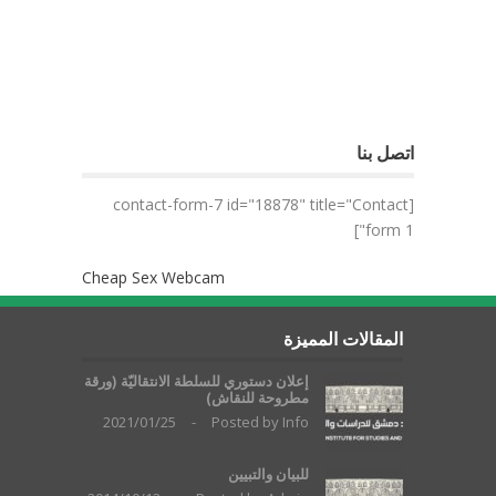
اتصل بنا
[contact-form-7 id="18878" title="Contact
form 1"]
Cheap Sex Webcam
المقالات المميزة
إعلان دستوري للسلطة الانتقاليّة (ورقة
مطروحة للنقاش)
2021/01/25
-
Posted by
Info
للبيان والتبيين