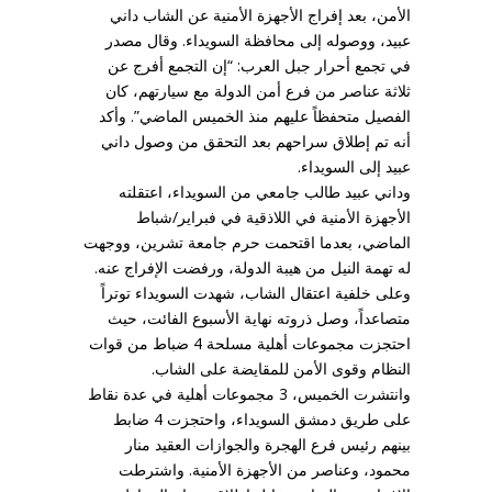
الأمن، بعد إفراج الأجهزة الأمنية عن الشاب داني
عبيد، ووصوله إلى محافظة السويداء. وقال مصدر
في تجمع أحرار جبل العرب: “إن التجمع أفرج عن
ثلاثة عناصر من فرع أمن الدولة مع سيارتهم، كان
الفصيل متحفظاً عليهم منذ الخميس الماضي”. وأكد
أنه تم إطلاق سراحهم بعد التحقق من وصول داني
عبيد إلى السويداء.
وداني عبيد طالب جامعي من السويداء، اعتقلته
الأجهزة الأمنية في اللاذقية في فبراير/شباط
الماضي، بعدما اقتحمت حرم جامعة تشرين، ووجهت
له تهمة النيل من هيبة الدولة، ورفضت الإفراج عنه.
وعلى خلفية اعتقال الشاب، شهدت السويداء توتراً
متصاعداً، وصل ذروته نهاية الأسبوع الفائت، حيث
احتجزت مجموعات أهلية مسلحة 4 ضباط من قوات
النظام وقوى الأمن للمقايضة على الشاب.
وانتشرت الخميس، 3 مجموعات أهلية في عدة نقاط
على طريق دمشق السويداء، واحتجزت 4 ضابط
بينهم رئيس فرع الهجرة والجوازات العقيد منار
محمود، وعناصر من الأجهزة الأمنية. واشترطت