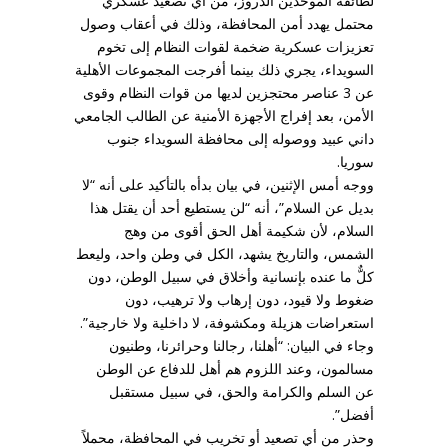
لطائفة الموحدين الدروز، من أي تصعيد عسكري
محتمل يهدد أمن المحافظة، وذلك في أعقاب وصول
تعزيزات عسكرية ضخمة لقوات النظام إلى تخوم
السويداء، يجري ذلك بينما أفرجت المجموعات الأهلية
عن 3 عناصر محتجزين لديها من قوات النظام وقوى
الأمن، بعد إفراج الأجهزة الأمنية عن الطالب الجامعي
داني عبيد ووصوله إلى محافظة السويداء جنوب
سوريا.
ووجه أمس الإثنين، في بيان بدأه بالتأكيد على أنه “لا
بديل عن السلام”، أنه “لن يستطيع أحد أن يقتل هذا
السلام، لأن شكيمة أهل الحق أقوى من وهج
الشمس، والتاريخ يشهد، الكل في وطن واحد، وليعط
كلٌّ ما عنده بإنسانية وأخلاق في سبيل الوطن، دون
ضغوط ولا قيود، دون إرهاب ولا ترهيب، دون
استعراضات هزيلة ومكشوفة، لا داخلية ولا خارجية”.
وجاء في البيان: “أهلنا، رجالنا وحرائرنا، وطنيون
مسالمون، وعند اللزوم هم أهل للدفاع عن الوطن
عن السلم والكرامة والحق، في سبيل مستقبل
أفضل”.
وحذر من أي تصعيد أو تخريب في المحافظة، محملاً