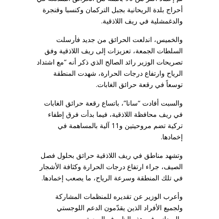
أحراج بلدة الريحانية بجبل التركمان وكنسبا وقنجرة
والدغمشلية في ريف اللاذقية.
والخميس، اندلعت الحرائق من جديد فأرسلت
السلطات الجمعة، تعزيزات إلى ريف اللاذقية وفق
تصريحات الوزير رائد الصالح الذي ذكر أنه “مع اشتداد
الرياح وارتفاع درجات الحرارة، شهدت المنطقة
توسعاً في رقعة حرائق الغابات.
والسبت أفادت “سانا”، باتساع رقعة حرائق الغابات
في ريف محافظة اللاذقية، فيما بدأت فرق إطفاء
تركية تضم مروحيتين و11 آلية بالمساهمة في
إخمادها.
وتشهد مناطق في ريف اللاذقية حرائق بحلول فصل
الصيف، جراء ارتفاع درجات الحرارة وكثافة الأشجار
في تلك المنطقة وسرعة الرياح، ما يصعب إخمادها.
وأعرب الوزير عن تقديره للمنظمات المشاركة
ولجميع الأفراد الذين يقدّمون الدعم اللوجستي
والميداني في هذه الظروف الصعبة.