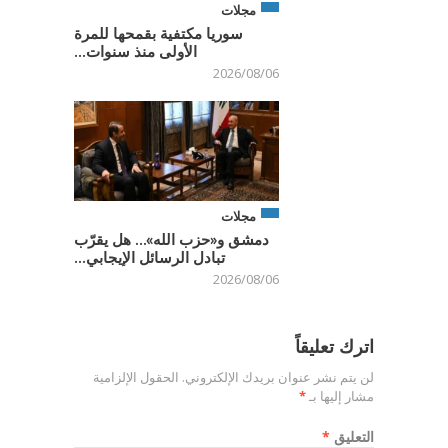
مجلات
سوريا مكتفية بقمحها للمرة
الأولى منذ سنوات...
2026/08/06
مجلات
دمشق و«حزب الله»… هل يقرّب
تبادل الرسائل الإيجابي...
2026/08/06
اترك تعليقاً
لن يتم نشر عنوان بريدك الإلكتروني.
الحقول الإلزامية
مشار إليها بـ
*
التعليق
*