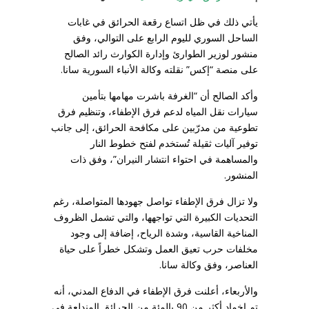
يأتي ذلك في ظل اتساع رقعة الحرائق في غابات
الساحل السوري لليوم الرابع على التوالي، وفق
منشور لوزير الطوارئ وإدارة الكوارث رائد الصالح
على منصة “إكس” نقلته وكالة الأنباء السورية سانا.
وأكد الصالح أن “الغرفة باشرت مهامها بتأمين
سيارات نقل المياه لدعم فرق الإطفاء، وتنظيم فرق
تطوعية من مدرّبين على مكافحة الحرائق، إلى جانب
توفير آليات ثقيلة تُستخدم لفتح خطوط النار
والمساهمة في احتواء انتشار النيران”، وفق ذات
المنشور.
ولا تزال فرق الإطفاء تواصل جهودها المتواصلة، رغم
التحديات الكبيرة التي تواجهها، والتي تشمل الظروف
المناخية القاسية، وشدة الرياح، إضافة إلى وجود
مخلفات حرب تعيق العمل وتشكل خطراً على حياة
العناصر، وفق وكالة سانا.
والأربعاء، أعلنت فرق الإطفاء في الدفاع المدني، أنه
تم إخماد أكثر من 90 بالمئة من الحرائق المندلعة في