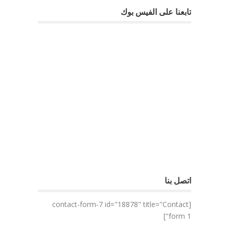
تابعنا على الفيس بوك
اتصل بنا
[contact-form-7 id="18878" title="Contact
form 1"]