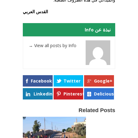
القدس العربي
نبذة عن Info
→
View all posts by Info
Facebook
Twitter
Google+
Linkedin
Pinterest
Delicious
Related Posts