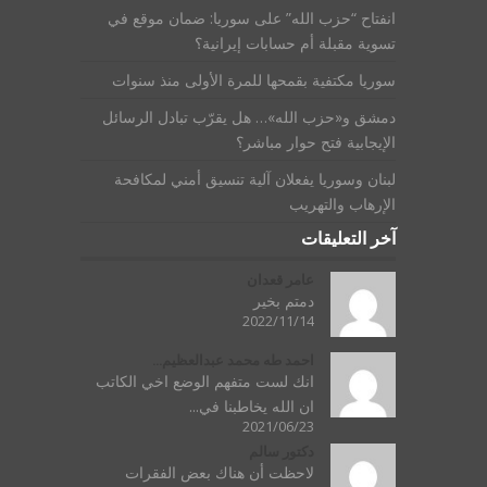
انفتاح “حزب الله” على سوريا: ضمان موقع في
تسوية مقبلة أم حسابات إيرانية؟
سوريا مكتفية بقمحها للمرة الأولى منذ سنوات
دمشق و«حزب الله»… هل يقرّب تبادل الرسائل
الإيجابية فتح حوار مباشر؟
لبنان وسوريا يفعلان آلية تنسيق أمني لمكافحة
الإرهاب والتهريب
آخر التعليقات
عامر قعدان
دمتم بخير
2022/11/14
احمد طه محمد عبدالعظيم...
انك لست متفهم الوضع اخي الكاتب
ان الله يخاطبنا في...
2021/06/23
دكتور سالم
لاحظت أن هناك بعض الفقرات