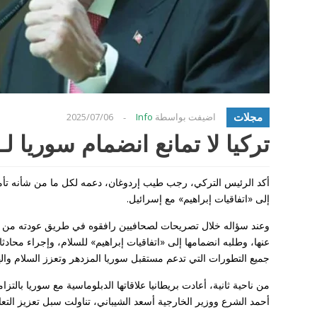
مجلات
اضيفت بواسطة
Info
2025/07/06
-
تركيا لا تمانع انضمام سوريا لـ
أكد الرئيس التركي، رجب طيب إردوغان، دعمه لكل ما من شأنه تأم
إلى «اتفاقيات إبراهيم» مع إسرائيل.
وعند سؤاله خلال تصريحات لصحافيين رافقوه في طريق عودته من أ
عنها، وطلبه انضمامها إلى «اتفاقيات إبراهيم» للسلام، وإجراء محادثا
جميع التطورات التي تدعم مستقبل سوريا المزدهر وتعزز السلام واله
من ناحية ثانية، أعادت بريطانيا علاقاتها الدبلوماسية مع سوريا با
أحمد الشرع ووزير الخارجية أسعد الشيباني، تناولت سبل تعزيز التعاو