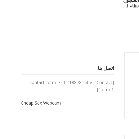
ي السجون
ظام ا...
اتصل بنا
[contact-form-7 id="18878" title="Contact
form 1"]
Cheap Sex Webcam