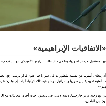
«الاتفاقيات الإبراهيمية»
ين مستقبل مزدهر لسوريا، بما في ذلك طلب الرئيس الأميركي، دونالد ترمب، ا
ذربيجان، أمس، عن تقييمه للتطورات في سوريا في ضوء قرار ترمب رفع العق
ت أمنية تمهيدية بين سوريا وإسرائيل، وما يعنيه ذلك لتركيا، أجاب إردوغان: «ترك
دوء».
لتزامن مع وجود وزير خارجيتها، ديفيد لامي، في دمشق؛ حيث أجرى محادثات مع ال
ن بين البلدين.