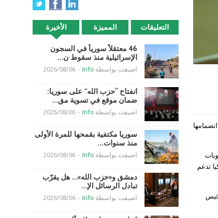
التعليقات
المميزة
الأخيرة
46 معتقلاً سورياً في السجون
الإسرائيلية منذ سقوط ن...
اضيفت بواسطة
Info
-
2026/08/06
انفتاح “حزب الله” على سوريا:
ضمان موقع في تسوية مق...
اضيفت بواسطة
Info
-
2026/08/06
نضمامها
سوريا مكتفية بقمحها للمرة الأولى
منذ سنوات...
وبات
اضيفت بواسطة
Info
-
2026/08/06
يا تدعم
دمشق و«حزب الله»… هل يقرّب
تبادل الرسائل الإ...
رئيس
اضيفت بواسطة
Info
-
2026/08/06