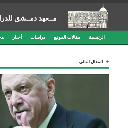
مــعهد دمــشق للدرا
الرئيسية
مقالات الموقع
دراسات
أخبار
مج
المقال التالي