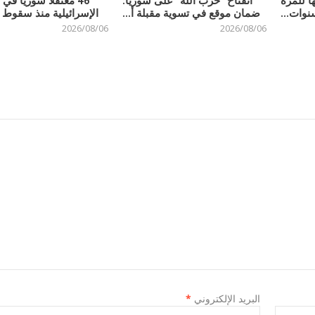
ا للمرة
انفتاح “حزب الله” على سوريا:
46 معتقلاً سورياً ف
نوات...
ضمان موقع في تسوية مقبلة أ...
الإسرائيلية منذ سقوط ن
2026/08/06
2026/08/06
البريد الإلكتروني
*