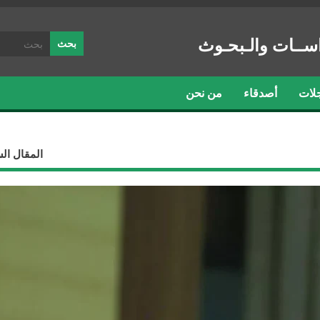
ســات والـبحـوث
لات
أصدقاء
من نحن
المقال ال