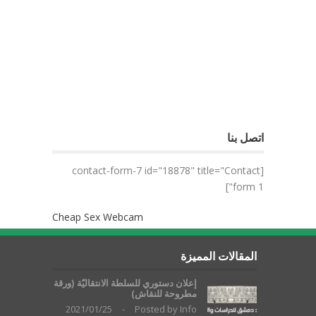
اتصل بنا
[contact-form-7 id="18878" title="Contact
form 1"]
Cheap Sex Webcam
المقالات المميزة
إعلان دستوري للسلطة الانتقاليّة (ورقة
مطروحة للنقاش)
2021/01/25
-
Posted by
Info