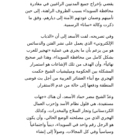
يقضي بإخراج جميع المدنيين الراغبين في مغادرة
محافظة السويداء بسبب الظروف الراهنة، إلى حين
تأمينهم وضمان عودتهم الآمنة إلى ديارهم، وفق ما
ذكرت وكالة «سانا» الرسمية.
وفي تصريحه، لفت الأسعد إلى أن «الذباب
الإلكتروني» الذي يعمل على نشر الفتن والدسائس
هو من يزعم بأن ما يجري هي عملية «تهجير للعرب
بشكل كامل من محافظة السويداء، وهذا غير صحيح
نهائياً». وأن الهدف من تلك الإشاعات هو استمرار
المشكلة بين الحكومة وميليشيات الشيخ حكمت
الهجري مع أبناء العشائر العربية من أجل بث فوضى
المنطقة ودفعها إلى حالة من عدم الاستقرار.
وعدّ الشيخ مضر حماد الأسعد، أن هناك «جهات
مستفيدة، هي فلول نظام الأسد و(حزب العمال
الكردستاني) وتجار السلاح والمخدرات، وكذلك
الهجري الذي من مصلحته الوضع الحالي، وأن يكون
هو الرجل رقم واحد في السويداء، دينياً واجتماعياً
وسياسياً وفي كل المجالات، وصولاً إلى إنشاء