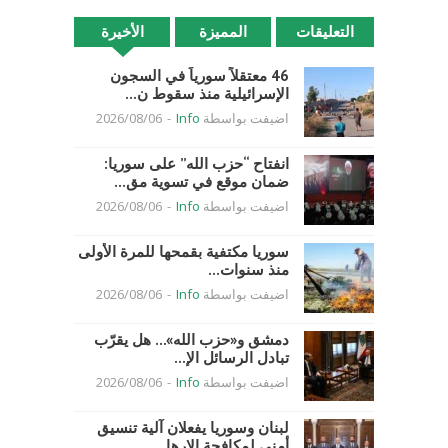
التعليقات
المميزة
الأخيرة
46 معتقلاً سورياً في السجون
الإسرائيلية منذ سقوط ن...
اضيفت بواسطة
Info
-
2026/08/06
انفتاح “حزب الله” على سوريا:
ضمان موقع في تسوية مق...
اضيفت بواسطة
Info
-
2026/08/06
سوريا مكتفية بقمحها للمرة الأولى
منذ سنوات...
اضيفت بواسطة
Info
-
2026/08/06
دمشق و«حزب الله»… هل يقرّب
تبادل الرسائل الإ...
اضيفت بواسطة
Info
-
2026/08/06
لبنان وسوريا يفعلان آلية تنسيق
أمني لمكافحة الإرها...