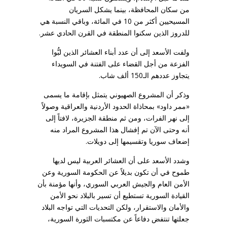
من سكان المحافظة، بينما يشكل السريان
المسيحيين أكثر من 10 في المائة، وباقي النسبة هي
للدروز الذين سكنوا المنطقة في القرن الحادي عشر.
ولفت الأسعد إلى أن عدد أبناء العشائر الذين لبُّوا
الفزعة من أجل القضاء على الفتنة في السويداء
يتجاوز عددهم الـ150 ألف شاب.
وذكر أن المشروع الصهيوني يتمثل بإقامة ما يسمى
«ممر داود» بمحاذاة الحدود الأردنية والعراقية وصولاً
إلى نهر الفرات، ومن ثم منطقة الجزيرة، لافتاً إلى
أنه وحتى الآن تم إفشال هذا المشروع المراد منه
إضعاف سوريا وتقسيمها إلى دويلات.
وشدد الأسعد على أن العشائر العربية ليس لديها
طموح في أن تكون بديلاً عن الحكومة السورية وعن
الأمن العام والجيش العربي السوري، وأنها مؤمنة بأن
القيادة السورية تستطيع أن تسير بالبلاد نحو الأمن
والأمان والاستقرار، ولكن التحديات التي تواجه البلاد
جعلتها تنتفض دفاعاً عن مكتسبات الثورة السورية،