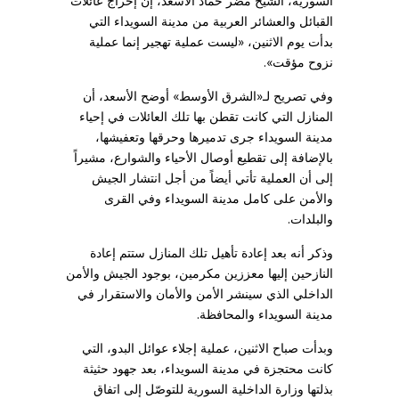
السورية، الشيخ مضر حماد الأسعد، إن إخراج عائلات
القبائل والعشائر العربية من مدينة السويداء التي
بدأت يوم الاثنين، «ليست عملية تهجير إنما عملية
نزوح مؤقت».
وفي تصريح لـ«الشرق الأوسط» أوضح الأسعد، أن
المنازل التي كانت تقطن بها تلك العائلات في إحياء
مدينة السويداء جرى تدميرها وحرقها وتعفيشها،
بالإضافة إلى تقطيع أوصال الأحياء والشوارع، مشيراً
إلى أن العملية تأتي أيضاً من أجل انتشار الجيش
والأمن على كامل مدينة السويداء وفي القرى
والبلدات.
وذكر أنه بعد إعادة تأهيل تلك المنازل ستتم إعادة
النازحين إليها معززين مكرمين، بوجود الجيش والأمن
الداخلي الذي سينشر الأمن والأمان والاستقرار في
مدينة السويداء والمحافظة.
وبدأت صباح الاثنين، عملية إجلاء عوائل البدو، التي
كانت محتجزة في مدينة السويداء، بعد جهود حثيثة
بذلتها وزارة الداخلية السورية للتوصّل إلى اتفاق