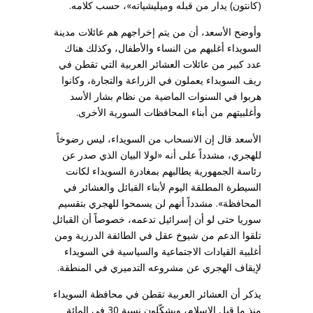
(كانتون) يدار من قبله وميليشياته»، حسب كلامه.
وأوضح الأسعد، أن من يتم إخراجهم هم عائلات مدينة
السويداء أغلبهم من النساء والأطفال، وكذلك هناك
عدد كبير من عائلات العشائر العربية التي تقطن في
ريف السويداء يعملون في الزراعة والتجارة، وكانوا
هربوا في السنوات الماضية من نظام بشار الأسد
وأغلبيتهم من أبناء المحافظات السورية الأخرى.
الأسعد قال إن الانسحاب من السويداء، ليس رضوخاً
للهجري، مشدداً على أنه «لولا البيان الذي صدر عن
رئاسة الجمهورية يطالبهم بمغادرة السويداء لكانت
السيطرة المطلقة اليوم لأبناء القبائل والعشائر في
المحافظة». مشدداً أنهم لن يسمحوا للهجري بتقسيم
سوريا حتى لو أن إسرائيل تدعمه، خصوصاً أن القبائل
تلقوا الدعم من شيوخ عقل في الطائفة الدرزية ومن
أغلبية القيادات الاجتماعية والسياسية في السويداء
لإيقاف الهجري عن مشروعه التدميري في المنطقة.
يذكر أن العشائر العربية تقطن في محافظة السويداء
منذ ما قبل الإسلام، ويشكّلون نسبة 30 في المائة