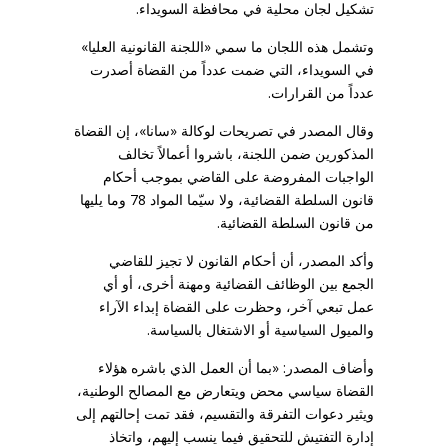
تشكيل لجان محلية في محافظة السويداء.
وتشمل هذه اللجان ما سمي «اللجنة القانونية العليا»
في السويداء، التي ضمت عدداً من القضاة أصدرت
عدداً من القرارات.
وقال المصدر في تصريحات لوكالة «سانا»، إن القضاة
المذكورين ضمن اللجنة، باشروا أعمالاً تخالف
الواجبات المفروضة على القاضي بموجب أحكام
قانون السلطة القضائية، ولا سيّما المواد 78 وما يليها
من قانون السلطة القضائية.
وأكد المصدر، أن أحكام القانون لا تجيز للقاضي
الجمع بين الوظائف القضائية ومهنة أخرى، أو أي
عمل تبعي آخر، وحظرت على القضاة إبداء الآراء
والميول السياسية أو الاشتغال بالسياسة.
وأضاف المصدر: «بما أن العمل الذي باشره هؤلاء
القضاة سياسي محض ويتعارض مع المصالح الوطنية،
ويثير دعوات التفرقة والتقسيم، فقد تمت إحالتهم إلى
إدارة التفتيش للتحقيق فيما ينسب إليهم، واتخاذ