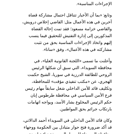
الإجراءات المناسبة».
وتابع: «بما أن الأخبار تتناقل احتمال مشاركة قضاة
آخرين في هذه الأعمال مثل: القاضي إخلاص درويش،
والقاضي خزامة مسعود؛ فقد تمت إحالة القضاة
المذكورين إلى إدارة التفتيش للتحقيق فيما ينسب
إليهم واتخاذ الإجراءات المناسبة بحق من تثبت
مشاركته في هذه الأعمال»، وفق «سانا».
وأعلنت ما تسمى «اللجنة القانونية العليا»، في
محافظة السويداء، التي سبق أن شكلها الرئيس
الروحي للطائفة الدرزية في سوريا، الشيخ حكمت
الهجري، عن «مكتب تنفيذي مؤقت» للمحافظة،
وتكليف قائد للأمن الداخلي شغل سابقاً مهام رئيس
فرع الأمن السياسي في محافظة طرطوس إبان
حكم الرئيس المخلوع بشار الأسد، ويواجه اتهامات
بارتكاب جرائم بحق المواطنين.
وكان قائد الأمن الداخلي في السويداء أحمد الدالاتي،
قد أكد ضرورة فتح حوار متبادل بين الحكومة ووجهاء
محافظة السويداء للوصول إلى صيغة نهائية لعودة