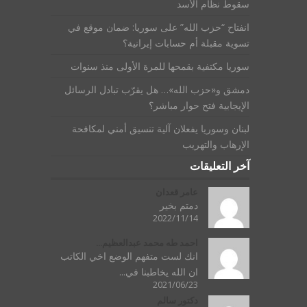
سقوط نظام الأسد
انفتاح “حزب الله” على سوريا: ضمان موقع في
تسوية مقبلة أم حسابات إيرانية؟
سوريا مكتفية بقمحها للمرة الأولى منذ سنوات
دمشق و«حزب الله»… هل يقرّب تبادل الرسائل
الإيجابية فتح حوار مباشر؟
لبنان وسوريا يفعلان آلية تنسيق أمني لمكافحة
الإرهاب والتهريب
آخر التعليقات
عامر قعدان
دمتم بخير
2022/11/14
احمد طه محمد عبدالعظيم...
انك لست متفهم الوضع اخي الكاتب
ان الله يخاطبنا في...
2021/06/23
دكتور سالم