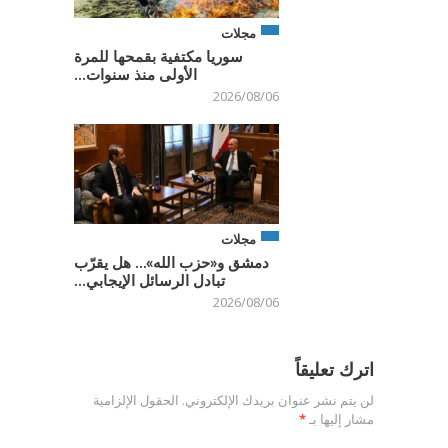
مجلات
سوريا مكتفية بقمحها للمرة
الأولى منذ سنوات...
2026/08/06
مجلات
دمشق و«حزب الله»… هل يقرّب
تبادل الرسائل الإيجابي...
2026/08/06
اترك تعليقاً
لن يتم نشر عنوان بريدك الإلكتروني.
الحقول الإلزامية
مشار إليها بـ
*