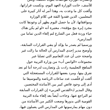
للأسف، خانت الوزارة العهد اليوم، ونكست قراراتها،
وألغت كل ما وعدت به، وهذا أمر له آثار كبيرة على
المعلمين، الذين فقدوا الثقة في كلام الوزارة
وموافقاتها، لأن ما حصل اليوم يظهر أن وعودها كانت
مجرد إبرة بنج مؤقتة»، معتبرة أنه «لو لم يكن هناك
حياء وردة فعل من الشارع لتم إلغاء الدين تماما من
المدارس».
ورسميا لم يصدر ما يؤكد أو ينفي القرارات السابقة،
وأوضح مدير إحدى المدارس أن الحالة ما زالت غير
واضحة حتى أن عدد التعاميم التي تصلنا عبر
مجموعات «الواتس أب» من وزارة التربية حول
المناهج التعليمية زادت بل وتضاربت لدرجة أننا لم نعد
نفرق بينها، ومرد بعضها للقرارات المستعجلة التي
ألغت أو قلّصت عدد ساعات الرياضة والموسيقا ما
أدى إلى وجود فائض كبير بين الأساتذة المختصين.
وقال المدير لـ«القدس العربي» إن القرارات السابقة
ثم التراجع عنها، وجاءت أيضاً بعد إلغاء مادة التربية
القومية التي بدورها وضعت الكثير من الأساتذة من
دون مهام يمارسونها في المدارس التي يعملون فيها،