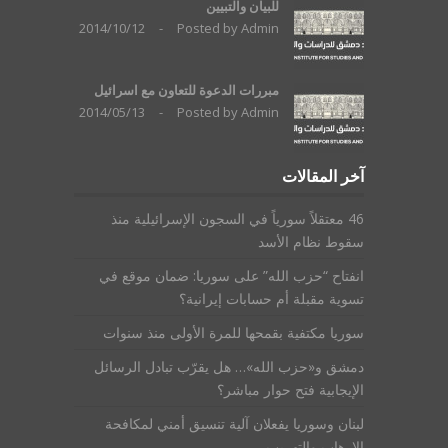
للبيان والتبيين
2014/10/12
-
Posted by
Admin
مبررات الدعوة للتعاون مع اسرائيل
2014/05/13
-
Posted by
Admin
آخر المقالات
46 معتقلاً سورياً في السجون الإسرائيلية منذ
سقوط نظام الأسد
انفتاح “حزب الله” على سوريا: ضمان موقع في
تسوية مقبلة أم حسابات إيرانية؟
سوريا مكتفية بقمحها للمرة الأولى منذ سنوات
دمشق و«حزب الله»… هل يقرّب تبادل الرسائل
الإيجابية فتح حوار مباشر؟
لبنان وسوريا يفعلان آلية تنسيق أمني لمكافحة
الإرهاب والتهريب