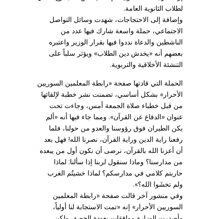
لطلاب الثانوية العامة.
وإضافة إلى الاحتجاجات، شهدت وسائل التواصل
الاجتماعي، حملة واسعة شارك فيها عدد من
الناشطين والدعاة نددوا فيها بقرار الوزير واعتبره
بعضهم أنه «يخدش دين الطلاب» ويؤثر سلباً على
التنشئة الأخلاقية والتربوية.
الحملة التي قادتها صفحة «رابطة المعلمين السوريين
الأحرار» بشكل أساسي، تضمنت نشر خطبة لإلقائها
من قبل خطباء صلاة الجمعة أمس، وجاءت تحت
عنوان «الدفاع عن القرآن». ومما جاء فيها أنه «ألم
يكن الطيران فوق رؤوسنا والعدو من حولنا، فلما
رفعنا راية الدين وراية القرآن، نصرنا الله! فهل بعد
أن أعزنا الله بالقرآن، نرضى أن نكون أول من يبعده
من مدارسنا؟ وماذا سنقول لربنا إذا سألنا: لماذا
حاربتم كلامي في مدارسكم؟ لماذا خشيتُم الغرب
ولم تخشَوا الله؟».
وفي منشور آخر قالت صفحة «رابطة المعلمين
السوريين الأحرار» إنه «تمت الاستجابة لنا أولياً،
وأصدرت الوزارة موافقات بعودة الحصة، ولكن