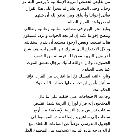
من تقليص لحصص التربية الإسلامية لا يرضي الله عز
وجل، وحتى المجرم بشار لم يتجرأ على هذا القرار
فيأتي إخواننا وأحباؤنا ومن ندعو الله أن يثبتهم
ليصدروا هذا القرار الظالم.
وتابع: نحن اليوم في مظاهرة سلمية وعلمية ونطالب
وننصح إخواننا لكنه إن لم نجد الجواب والرد، فسيكون
هناك تصعيد، وبعض الإخوة مستعد أن يقدم استقالته.
وخلال الاحتجاج الذي شارك فيها العشرات، هدد شيخ
آخر وزير التربية موجها له «رسالة من الشعب
الحموي»، وقال: «والله لنأتيك برجال تعشق الموت
كما تحب الحياة».
وتابع: «انتبه لنفسك فإذا ما اقتربت من القرآن فإننا
سنأتيك بأمور لن تحسب لها حساب لا أنت ولا
الحكومة».
وجاءت الاحتجاجات على خلفية على ما قال
المحتجون إنه قرار لوزارة التربية شمل تقليص
ساعات تدريس مادة التربية الإسلامية من أربع
ساعات إلى ساعتين، وإضافة مادة الموسيقا في
الجدول المدرسي عوضاً عن الساعات الملغاة، مع
إزالة درجة مادة التربية الإسلامية من المجموع الكلي