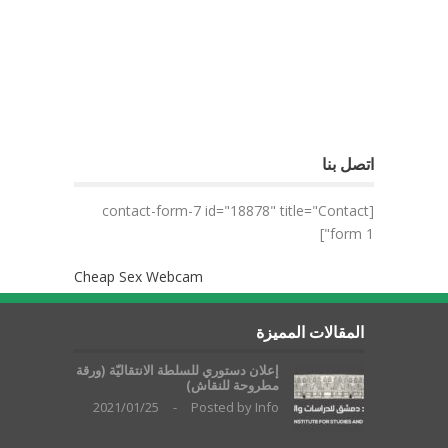
اتصل بنا
[contact-form-7 id="18878" title="Contact
form 1"]
Cheap Sex Webcam
المقالات المميزة
إعلان دستوري للسلطة الانتقاليّة (ورقة
مطروحة للنقاش)
2021/01/25
-
Posted by
Info