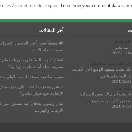
te uses Akismet to reduce spam.
Learn how your comment data is pro
ات
آخر المقالات
عامر قعدان
46 معتقلاً سورياً في السجون الإسرائيل
دمتم بخير
سقوط نظام الأسد
2022/11/14
انفتاح “حزب الله” على سوريا: ضمان 
احمد طه محمد عبدالعظيم...
تسوية مقبلة أم حسابات إيرانية؟
انك لست متفهم الوضع اخي الكاتب
ان الله يخاطبنا في...
سوريا مكتفية بقمحها للمرة الأولى من
2021/06/23
دمشق و«حزب الله»… هل يقرّب تبادل
دكتور سالم
الإيجابية فتح حوار مباشر؟
لاحظت أن هناك بعض الفقرات
تتضمن أكثر من موضوع ...
لبنان وسوريا يفعلان آلية تنسيق أمني 
2021/01/31
الإرهاب والتهريب