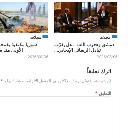
مجلات
مجلات
دمشق و«حزب الله»… هل يقرّب
سوريا مكتفية بقمحه
تبادل الرسائل الإيجابي...
الأولى منذ س
2026/08/06
2026/08/06
اترك تعليقاً
لن يتم نشر عنوان بريدك الإلكتروني.
الحقول الإلزامية مشار إليها بـ
*
التعليق
*