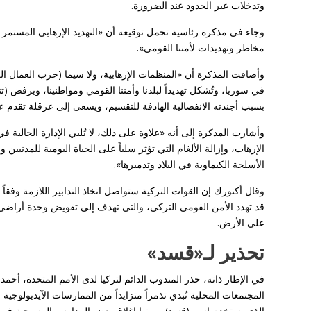
وتدخلات عبر الحدود عند الضرورة.
وجاء في مذكرة رئاسية تحمل توقيعه أن «التهديد الإرهابي المستمر في
مخاطر وتهديدات لأمننا القومي».
وأضافت المذكرة أن «المنظمات الإرهابية، ولا سيما (حزب العمال ا
في سوريا، وتُشكل تهديداً لبلدنا وأمننا القومي ومواطنينا، ويرفض
بسبب أجندته الانفصالية الهادفة للتقسيم، ويسعى إلى عرقلة تقدم عمل
وأشارت المذكرة إلى أنه «علاوة على ذلك، لا تُلبي الإدارة الحالية في
الإرهاب، وإزالة الألغام التي تؤثر سلباً على الحياة اليومية للمدنيي
الأسلحة الكيماوية في البلاد وتدميرها».
وقال أكتورك إن القوات التركية ستواصل اتخاذ التدابير اللازمة وفقاً
قد تهدد الأمن القومي التركي، والتي تهدف إلى تقويض وحدة أراضي
على الأرض.
تحذير لـ«قسد»
في الإطار ذاته، حذر المندوب الدائم لتركيا لدى الأمم المتحدة، أحمد
المجتمعات المحلية تُبدي تذمراً متزايداً من الممارسات الآيديولوجي
الذي يستخدم اسم (قسد)، ومنها إغلاق بعض المدارس المسيحية في الم