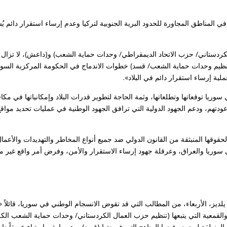
 المناطق المجاورة للحدود البرية الجنوبية لتركيا وعدم إرساء استقرار دائم يُ
لكردستاني/ حزب الاتحاد الديمقراطي/ وحدات حماية الشعب) و(داعش)، لا تزال
 (تنظيم وحدات حماية الشعب/ قسد) خطوات الاندماج في الحكومة المركزية السو
ية إرساء استقرار دائم في البلاد».
 سوريا توقعاتها وتطلعاتها، وثمة الحاجة لتطوير قدرات البلاد وإمكانياتها في مكا
ن وعودتهم، ودعم الجهود الدولية التي ترافق الجهود الوطنية في عمليات تحديد مواق
 لحقوقها المنبثقة من القانون الدولي ضد جميع أنواع المخاطر والتهديدات والأعمال
 سوريا والعراق، وعرقلة جهود إرساء الاستقرار والأمن، وفرض أمر واقع غير 
 يلديز، الأربعاء، من المطالب التي قد تقوض الانسجام الوطني في سوريا، قائلاً «
ة والقمعية التي يتبعها (تنظيم حزب العمال الكردستاني/ وحدات حماية الشعب الكر
نطقة لمجرد رفضها المناهج التي فرضتها (قسد)، وهو ما يثير استياء عميقاً دا