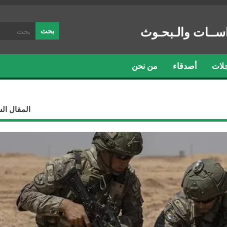
ســات والـبحـوث
لات
أصدقاء
من نحن
المقال ال