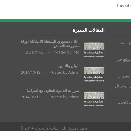
This si
المقالات المميزة
إعلان دستوري للسلطة الانتقاليّة (ورقة
ية منذ
مطروحة للنقاش)
2021/01/25
-
Posted by
Info
موقع في
للبيان والتبيين
2014/10/12
-
Posted by
Admin
ذ سنوات
 الرسائل
مبررات الدعوة للتعاون مع اسرائيل
2014/05/13
-
Posted by
Admin
لمكافحة
معهد دمشق للدراسات والبحوث 2014 ©