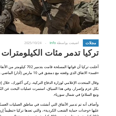
مجلات
اضيفت بواسطة
Info
2025/10/24
-
تركيا تدمر مئات الكيلومترا
أعلنت تركيا أن قواتها الم
«قسد» الاتفاق الذي وقعته مع دمشق في 10 مارس (آذار) الماضي بشأن الاندماج في مؤسسات الدولة السورية.
وقال المتحدث الإعلامي لوزارة الدفاع التركية، زكي أكتورك، خلال 
بكل عزم وإصرار، وفي هذا السياق، استمرت عمليات البحث عن الكه
ونبع السلام) في شمال سوريا».
وأضاف أنه تم تدمير الأنفاق التي أنشئت في مناطق العمليات العسكر