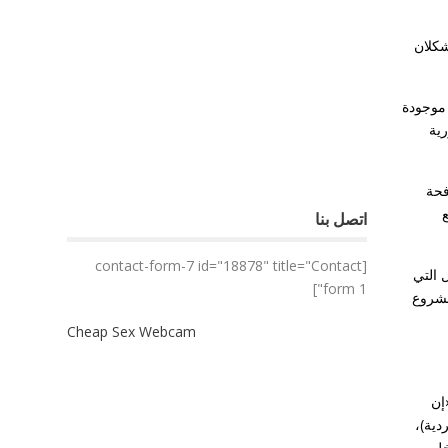
شكلان
 موجودة
رية
فحة
ع
اتصل بنا
[contact-form-7 id="18878" title="Contact
 التي
form 1"]
مشروع
Cheap Sex Webcam
إن
دية)،
خل