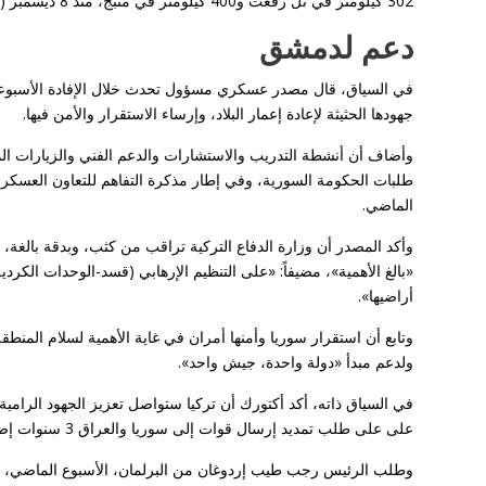
302 كيلومتر في تل رفعت و400 كيلومتر في منبج، منذ 8 ديسمبر (كانون الأول) 2024.
دعم لدمشق
في السياق، قال مصدر عسكري مسؤول تحدث خلال الإفادة الأسبوعية ل
جهودها الحثيثة لإعادة إعمار البلاد، وإرساء الاستقرار والأمن فيها.
وأضاف أن أنشطة التدريب والاستشارات والدعم الفني والزيارات المتب
الماضي.
وأكد المصدر أن وزارة الدفاع التركية تراقب من كثب، وبدقة بالغة
«بالغ الأهمية»، مضيفاً: «على التنظيم الإرهابي (قسد-الوحدات الكر
أراضيها».
وتابع أن استقرار سوريا وأمنها أمران في غاية الأهمية لسلام المنط
ولدعم مبدأ «دولة واحدة، جيش واحد».
في السياق ذاته، أكد أكتورك أن تركيا ستواصل تعزيز الجهود الرامية إ
على على طلب تمديد إرسال قوات إلى سوريا والعراق 3 سنوات إضافية، اعتباراً من 30 أكتوبر (تشرين الأول) الحالي.