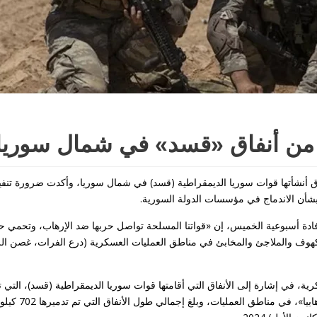
ت من أنفاق «قسد» في شمال سوريا
سلحة قامت بتدمير 702 كيلومتر من الأنفاق أنشأتها قوات سوريا الديمقراطية (قسد) في شمال سوريا، وأكدت ضرورة تنف
إفادة أسبوعية الخميس، إن «قواتنا المسلحة تواصل حربها ضد الإرهاب، وتحمي حد
وف والملاجئ والمخابئ في مناطق العمليات العسكرية (درع الفرات، غصن الز
ية، في إشارة إلى الأنفاق التي أقامتها قوات سوريا الديمقراطية (قسد)، التي 
عليها «وحدات حماية الشعب الكردية»، والتي تعدها تركيا