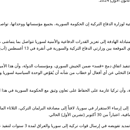
وزارة الدفاع التركية إن الحكومة السورية، بجميع مؤسساتها ووحداتها، تواص
ادلة الهادفة إلى تعزيز القدرات الدفاعية والأمنية لسوريا تتواصل بما يتماشى م
طلبات الحكومة السورية، وفي إطار مذكرة التفاهم للتعاون العسكري الموقعة بين وزارتي الدفاع التركية والسورية في أنقرة في 13 أغسطس 
، تنفيذ اتفاق دمج «قسد» ضمن الجيش السوري، ومؤسسات الدولة، وأن هذا الأمر
دية) التخلي عن أي أفعال أو خطاب من شأنه أن يُقوّض الوحدة السياسية لسوريا 
قة، وأن تركيا عازمة على الحفاظ على تعاون وثيق مع الحكومة السورية في هذا ا
لى إرساء الاستقرار في سوريا، لافتاً إلى مصادقة البرلمان التركي، الثلاثاء الم
وطلب الرئيس رجب طيب إردوغان من البرلمان، الأسبوع الماضي، تمديد تفويضه في إرسال قوات تركية إل