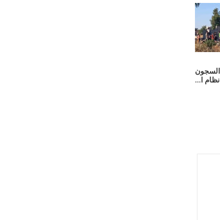
ي السجون
ظام ا...