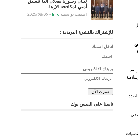
لبنان وسوريا يفعلان آلية تنسيق
أمني لمكافحة الإرها...
اضيفت بواسطة
Info
-
2026/08/06
ل
للإشتراك بالنشرة البريدية :
ع
ادخل اسمك
(آب)
بريدك الالكتروني :
 يعد
وسلامة
لصدد،
تابعنا على الفيس بوك
اضي،
ى سوريا والعراق لمدة 3 سنوات لتنفيذ عمليات