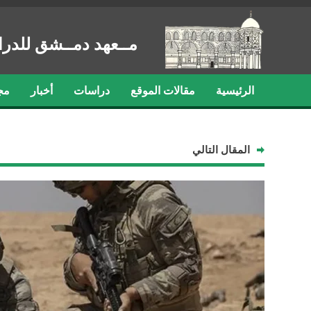
مــعهد دمــشق للدرا
الرئيسية
مقالات الموقع
دراسات
أخبار
مج
المقال التالي