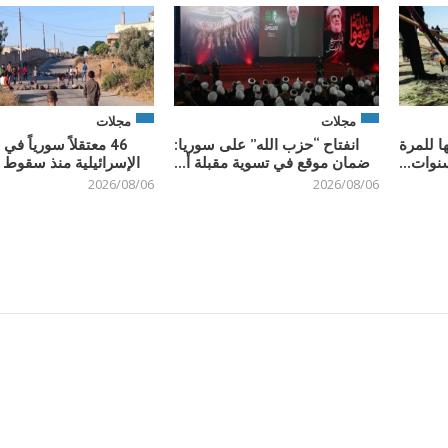
مجلات
مجلات
ا للمرة
انفتاح “حزب الله” على سوريا:
46 معتقلاً سورياً ف
نوات...
ضمان موقع في تسوية مقبلة أ...
الإسرائيلية منذ سقوط ن
2026/08/06
2026/08/06