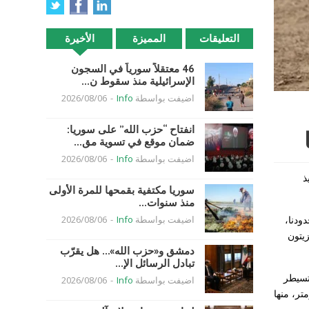
التعليقات
المميزة
الأخيرة
46 معتقلاً سورياً في السجون
الإسرائيلية منذ سقوط ن...
اضيفت بواسطة
Info
-
2026/08/06
انفتاح “حزب الله” على سوريا:
ضمان موقع في تسوية مق...
اضيفت بواسطة
Info
-
2026/08/06
يذ
سوريا مكتفية بقمحها للمرة الأولى
منذ سنوات...
ودنا،
اضيفت بواسطة
Info
-
2026/08/06
يتون
دمشق و«حزب الله»… هل يقرّب
تبادل الرسائل الإ...
تسيطر
اضيفت بواسطة
Info
-
2026/08/06
 «تنظيماً إرهابيا»، في مناطق العمليات، وبلغ إجمالي طول الأنفاق التي تم تدميرها 702 كيلومتر، منها