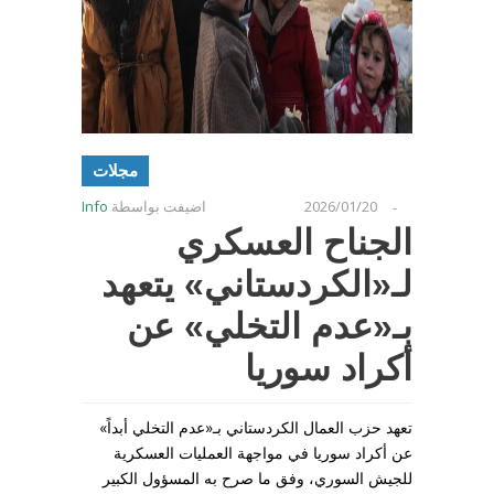
مجلات
2026/01/20
اضيفت بواسطة
Info
-
الجناح العسكري
لـ«الكردستاني» يتعهد
بـ«عدم التخلي» عن
أكراد سوريا
تعهد حزب العمال الكردستاني بـ«عدم التخلي أبداً»
عن أكراد سوريا في مواجهة العمليات العسكرية
للجيش السوري، وفق ما صرح به المسؤول الكبير