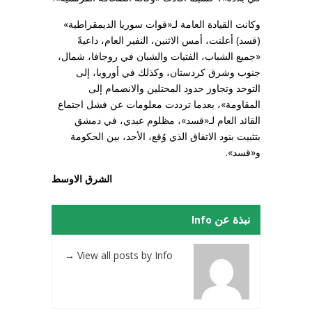
وكانت القيادة العامة لـ«قوات سوريا الديمقراطية»
(قسد) أعلنت، أمس الاثنين، النفير العام، داعيةً
«جميع الشباب، الفتيات والشبان في روجافا، شمال،
جنوب وشرق كردستان، وكذلك في أوروبا، إلى
التوحد وتجاوز حدود المحتلين والانضمام إلى
المقاومة»، بعدما ترددت معلومات عن فشل اجتماع
القائد العام لـ«قسد»، مظلوم عبدي، في دمشق
بتثبيت بنود الاتفاق الذي وُقع، الأحد، بين الحكومة
و«قسد».
الشرق الاوسط
نبذة عن Info
→
View all posts by Info