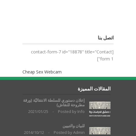
اتصل بنا
[contact-form-7 id="18878" title="Contact
form 1"]
Cheap Sex Webcam
المقالات المميزة
إعلان دستوري للسلطة الانتقاليّة (ورقة
مطروحة للنقاش)
2021/01/25
-
Posted by
Info
للبيان والتبيين
2014/10/12
-
Posted by
Admin