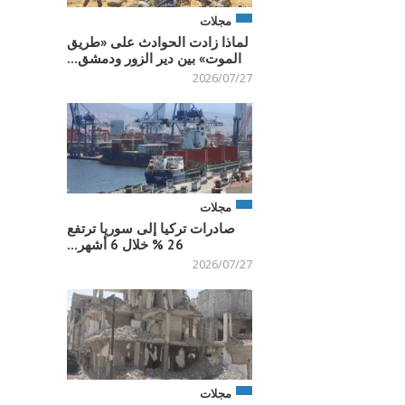
مجلات
لماذا زادت الحوادث على «طريق
الموت» بين دير الزور ودمشق...
2026/07/27
مجلات
صادرات تركيا إلى سوريا ترتفع
26 % خلال 6 أشهر...
2026/07/27
مجلات