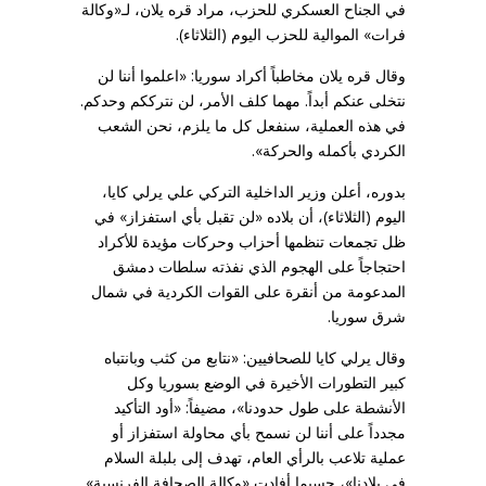
في الجناح العسكري للحزب، مراد قره يلان، لـ«وكالة
فرات» الموالية للحزب اليوم (الثلاثاء).
وقال قره يلان مخاطباً أكراد سوريا: «اعلموا أننا لن
نتخلى عنكم أبداً. مهما كلف الأمر، لن نترككم وحدكم.
في هذه العملية، سنفعل كل ما يلزم، نحن الشعب
الكردي بأكمله والحركة».
بدوره، أعلن وزير الداخلية التركي علي يرلي كايا،
اليوم (الثلاثاء)، أن بلاده «لن تقبل بأي استفزاز» في
ظل تجمعات تنظمها أحزاب وحركات مؤيدة للأكراد
احتجاجاً على الهجوم الذي نفذته سلطات دمشق
المدعومة من أنقرة على القوات الكردية في شمال
شرق سوريا.
وقال يرلي كايا للصحافيين: «نتابع من كثب وبانتباه
كبير التطورات الأخيرة في الوضع بسوريا وكل
الأنشطة على طول حدودنا»، مضيفاً: «أود التأكيد
مجدداً على أننا لن نسمح بأي محاولة استفزاز أو
عملية تلاعب بالرأي العام، تهدف إلى بلبلة السلام
في بلادنا»، حسبما أفادت «وكالة الصحافة الفرنسية».