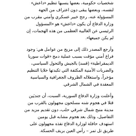
شخصيات حكومية، بعضها ينسبها تنظيم «داعش»
لنفسه، وبعضها يبقى دون اعتراف من الجهة
المسؤولة عنه، رجح خبير عسكري وأمني مقرب من
وزارة الدفاع أن يكون «داعش» هو «المسؤول
الرئيسي عن الغالبية العظمى من هذه الهجمات، إن
لم يكن جميعها».
وأرجع المصدر ذلك إلى مزيج من عوامل هي: وجود
فراغ أمني مؤقت بسبب عملية دمج «قوات سوريا
الديمقراطية» (قسد) بالجيش والتحول السياسي،
والضربات الأمنية المكثفة التي تكبدتها خلايا التنظيم
مؤخراً، واستغلاله الظروف الجغرافية والسياسية
المعقدة في الشمال الشرقي.
وأعلنت وزارة الدفاع السورية، السبت، أن جنديَين
‌قتلا ⁠في هجوم شنه ⁠مسلحون مجهولون ⁠بالقرب ‌من
‌مدينة منبج شمال ‌شرقي ‌حلب، دون ‌تقديم مزيد من
التفاصيل، وذلك بعد هجوم مشابه قبل يومين
استهدف حافلة لوزارة الدفاع نفذه مجهولون على
طريق تل تمر – رأس العين بريف الحسكة.