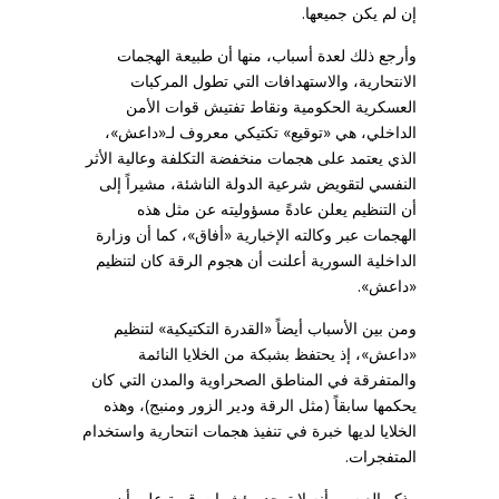
إن لم يكن جميعها.
وأرجع ذلك لعدة أسباب، منها أن طبيعة الهجمات
الانتحارية، والاستهدافات التي تطول المركبات
العسكرية الحكومية ونقاط تفتيش قوات الأمن
الداخلي، هي «توقيع» تكتيكي معروف لـ«داعش»،
الذي يعتمد على هجمات منخفضة التكلفة وعالية الأثر
النفسي لتقويض شرعية الدولة الناشئة، مشيراً إلى
أن التنظيم يعلن عادةً مسؤوليته عن مثل هذه
الهجمات عبر وكالته الإخبارية «أفاق»، كما أن وزارة
الداخلية السورية أعلنت أن هجوم الرقة كان لتنظيم
«داعش».
ومن بين الأسباب أيضاً «القدرة التكتيكية» لتنظيم
«داعش»، إذ يحتفظ بشبكة من الخلايا النائمة
والمتفرقة في المناطق الصحراوية والمدن التي كان
يحكمها سابقاً (مثل الرقة ودير الزور ومنبج)، وهذه
الخلايا لديها خبرة في تنفيذ هجمات انتحارية واستخدام
المتفجرات.
وذكر العبسي أنه لا توجد مؤشرات قوية على أن