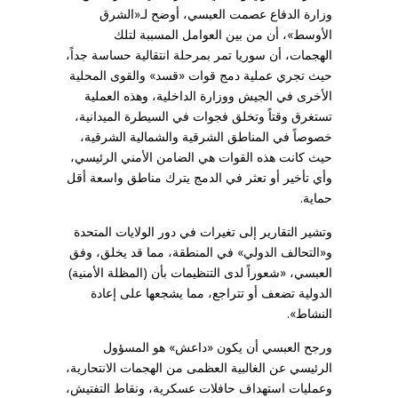
وزارة الدفاع عصمت العبسي، أوضح لـ«الشرق
الأوسط»، أن من بين العوامل المسببة لتلك
الهجمات، أن سوريا تمر بمرحلة انتقالية حساسة جداً،
حيث تجري عملية دمج قوات «قسد» والقوى المحلية
الأخرى في الجيش ووزارة الداخلية، وهذه العملية
تستغرق وقتاً وتخلق فجوات في السيطرة الميدانية،
خصوصاً في المناطق الشرقية والشمالية الشرقية،
حيث كانت هذه القوات هي الضامن الأمني الرئيسي،
وأي تأخير أو تعثر في الدمج يترك مناطق واسعة أقل
حماية.
وتشير التقارير إلى تغيرات في دور الولايات المتحدة
و«التحالف الدولي» في المنطقة، مما قد يخلق، وفق
العبسي، «شعوراً لدى التنظيمات بأن (المظلة الأمنية)
الدولية تضعف أو تتراجع، مما يشجعها على إعادة
النشاط».
ورجح العبسي أن يكون «داعش» هو المسؤول
الرئيسي عن الغالبية العظمى من الهجمات الانتحارية،
وعمليات استهداف حافلات عسكرية، ونقاط التفتيش،