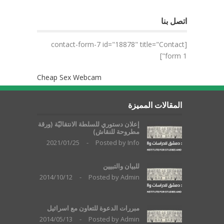
اتصل بنا
[contact-form-7 id="18878" title="Contact
form 1"]
Cheap Sex Webcam
المقالات المميزة
إعلان دستوري للسلطة الانتقاليّة (ورقة
مطروحة للنقاش)
2021/01/25
-
Posted by
Info
للبيان والتبيين
2014/10/12
-
Posted by
Admin
مبررات الدعوة للتعاون مع اسرائيل
2014/05/13
-
Posted by
Admin