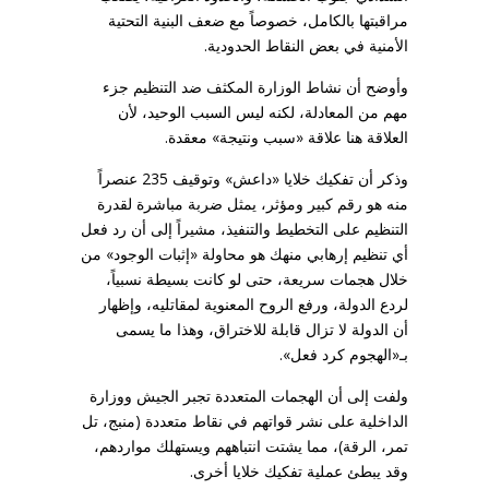
مراقبتها بالكامل، خصوصاً مع ضعف البنية التحتية
الأمنية في بعض النقاط الحدودية.
وأوضح أن نشاط الوزارة المكثف ضد التنظيم جزء
مهم من المعادلة، لكنه ليس السبب الوحيد، لأن
العلاقة هنا علاقة «سبب ونتيجة» معقدة.
وذكر أن تفكيك خلايا «داعش» وتوقيف 235 عنصراً
منه هو رقم كبير ومؤثر، يمثل ضربة مباشرة لقدرة
التنظيم على التخطيط والتنفيذ، مشيراً إلى أن رد فعل
أي تنظيم إرهابي منهك هو محاولة «إثبات الوجود» من
خلال هجمات سريعة، حتى لو كانت بسيطة نسبياً،
لردع الدولة، ورفع الروح المعنوية لمقاتليه، وإظهار
أن الدولة لا تزال قابلة للاختراق، وهذا ما يسمى
بـ«الهجوم كرد فعل».
ولفت إلى أن الهجمات المتعددة تجبر الجيش ووزارة
الداخلية على نشر قواتهم في نقاط متعددة (منبج، تل
تمر، الرقة)، مما يشتت انتباههم ويستهلك مواردهم،
وقد يبطئ عملية تفكيك خلايا أخرى.