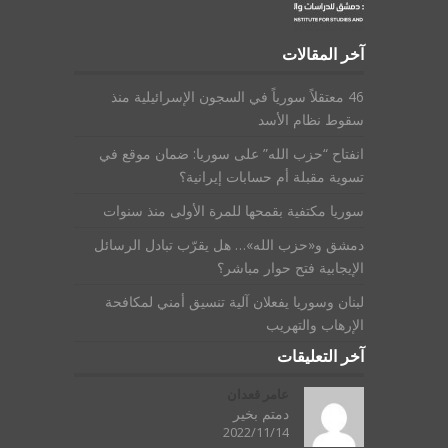
آخر المقالات
46 معتقلاً سورياً في السجون الإسرائيلية منذ
سقوط نظام الأسد
انفتاح “حزب الله” على سوريا: ضمان موقع في
تسوية مقبلة أم حسابات إيرانية؟
سوريا مكتفية بقمحها للمرة الأولى منذ سنوات
دمشق و«حزب الله»… هل يقرّب تبادل الرسائل
الإيجابية فتح حوار مباشر؟
لبنان وسوريا يفعلان آلية تنسيق أمني لمكافحة
الإرهاب والتهريب
آخر التعليقات
عامر قعدان
دمتم بخير
2022/11/14