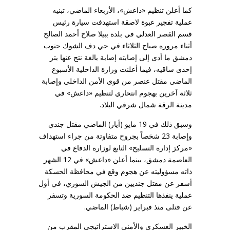
كما أعلن تنظيم «داعش»، الأربعاء الماضي، تبنيه
عملية تفجير عبوة لاصقة استهدفت سيارة رئيس
قسم القصر العدلي في بلدة ببيلا صلاح أحمد الصالح
أثناء مروره صباح الثلاثاء في حي دف الشوك جنوب
دمشق ما أدى إلى إصابته إصابة بالغة نتج عنها بتر
إحدى ساقيه، فيما أعلنت وزارة الداخلية الأسبوع
الماضي مقتل عنصر من قوى الأمن الداخلي وإصابة
ثلاثة آخرين بهجوم انتحاري لتنظيم «داعش» في
مدينة الرقة شمال شرقي البلاد.
وسبق ذلك في 19 مايو (أيار) الماضي مقتل جندي
وإصابة 23 شخصاً بجروح متفاوتة من جراء استهداف
«مركز إدارة التسليح» التابع لوزارة الدفاع في
العاصمة دمشق، بينما أعلن ‌«داعش» في 12 الشهر
ذاته مسؤوليته عن هجوم وقع في محافظة الحسكة
أسفر عن مقتل جنديين من الجيش السوري، في أول
عملية ينفذها التنظيم ضد الحكومة السورية وتسفر
عن قتلى منذ فبراير (شباط) الماضي.
الخبير العسكري والأمني الاستراتيجي المقرب من