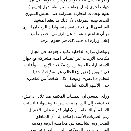
جهات أخرى (مثل جماعات مرتبطة بدول إقليمية)
تقوم بهجمات انتحارية عشوائية ضد الجيش السوري
الجديد بهذه الطريقة، لأن ذلك قد يعقد المشهد
السياسي الذي قد تستفيد منه، ولذلك الرجحان القوي
هو أن «داعش» هو الفاعل الرئيسي، خصوصاً مع
إعلان وزارة الداخلية ذلك في هجوم الرقة.
وتواصل وزارة الداخلية تكثيف جهودها في مجال
مكافحة الإرهاب عبر عمليات أمنية مشتركة مع جهاز
الاستخبارات العامة وإدارة مكافحة الإرهاب، وأعلنت
في 9 يونيو (حزيران) الحالي عن تفكيك 7 خلايا
لتنظيم «داعش»، وتوقيف 235 شخصاً من عناصره،
خلال الأشهر الثلاثة الماضية.
ورأى العبسي أن العمليات المكثفة ضد خلايا «داعش»
قد تدفعه إلى الرد بهجمات سريعة وعشوائية لتشتيت
الانتباه، أو للانتقام، أو لإظهار قدرته على الاختراق
رغم الضربات الأمنية، إضافة إلى أن المناطق
الصحراوية الشاسعة بين محافظة الرقة ومدينة
الشدادي جنوب الحسكة، والحدود العراقية، يصعب