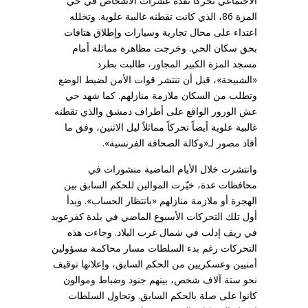
الاجتماعي تحركاً نفذه عشرات الأشخاص في حي
المزة 86، الذي كانت تقطنه غالبية علوية. وتخلله
اعتداء على محال تجارية وسيارات وإطلاق هتافات
بحق سكان الحي. وخرجت مظاهرة مماثلة أمام
مسجد المزة الكبير المجاور، طالبت بطرد
«الشبيحة»، قبل أن تنتشر قوات الأمن لضبط الوضع
وتطلب من السكان ملازمة منازلهم. كما شهد حي
عش الورور الواقع على أطراف دمشق والذي تقطنه
غالبية علوية أيضاً تحركاً مماثلاً ليل الاثنين، وفق ما
أفاد مصور لـ«وكالة الصحافة الفرنسية».
وانتشرت خلال الأيام الماضية منشورات في
محافظات عدة، خيّرت الموالين للحكم السابق بين
الهجرة أو ملازمة منازلهم «بانتظار الحساب». وبدأ
أول تلك التحركات الأسبوع الماضي في بلدة كفرعويد
في ريف إدلب في شمال غرب البلاد. وجاءت هذه
التحركات رغم بدء السلطات مسار محاكمة مسؤولين
أمنيين وعسكريين من الحكم السابق، وإعلانها توقيف
نحو ستة آلاف شخص، بينهم جنود وضباط وموالون
كانوا على صلة بالحكم السابق. وتحاول السلطات