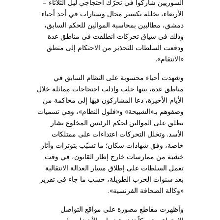
السوريين شاركوا في تحرّك احتجاجي ليل الثلاثاء –
الأربعاء، تخلله تكسير محال وسيارات في أحد أحياء
دمشق، مطالبين بمحاسبة الموالين للحكم السابق،
وذلك في سياق تحركات انطلقت في مناطق عدة
ودفعت السلطات للتحذير من الاحتكام إلى منطق
«الانتقام».
وشهدت أحياء محسوبة على النظام السابق في
مناطق عدة، بينها حلب وإدلب احتجاجات مماثلة خلال
الأيام الأخيرة، دعا المشاركون فيها إلى محاكمة من
وصفوهم بـ«الشبيحة» و«فلول النظام»، وهي تسميات
تطلق على الموالين لحكم الرئيس المخلوع بشار
الأسد. وتخلل التحركات اعتداءات على ممتلكات
خاصة، وفق شهادات سكان؛ ما تسبّب بتوترات وأثار
خشية من ممارسات خارج إطار القانون، في وقت
تعمل السلطات على إطلاق مسار العدالة الانتقالية
بعد سنوات الحرب الطويلة، حسب ما جاء في تقرير
«وكالة الصحافة الفرنسية».
وأظهرت مقاطع مصورة على مواقع التواصل