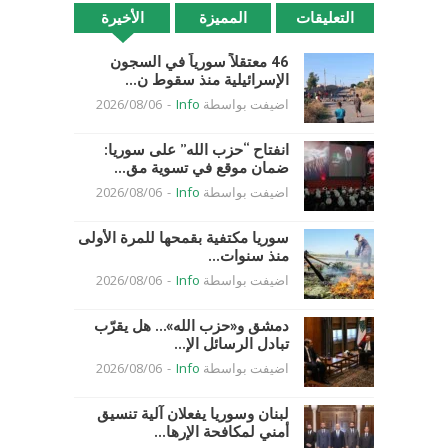
التعليقات
المميزة
الأخيرة
46 معتقلاً سورياً في السجون
الإسرائيلية منذ سقوط ن...
اضيفت بواسطة
Info
-
2026/08/06
انفتاح “حزب الله” على سوريا:
ضمان موقع في تسوية مق...
اضيفت بواسطة
Info
-
2026/08/06
سوريا مكتفية بقمحها للمرة الأولى
منذ سنوات...
اضيفت بواسطة
Info
-
2026/08/06
دمشق و«حزب الله»… هل يقرّب
تبادل الرسائل الإ...
اضيفت بواسطة
Info
-
2026/08/06
لبنان وسوريا يفعلان آلية تنسيق
أمني لمكافحة الإرها...