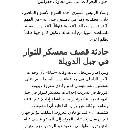
احتواء التحركات التي تثير مخاوف حقوقيين.
وشدّد الرئيس السوري أحمد الشرع الأسبوع الماضي،
خلال استقباله وفداً من دمشق، على أنه «من المهم
ألا تستخدم العدالة الانتقالية عنواناً للانتقام أو وسيلة
للتسلط»، منبهاً من أنه عندها «نكون قد واجهنا ظلماً
بظلم آخر».
حادثة قصف معسكر للثوار
في جبل الدويلة
وفي إطار مرتبط، أفادت وكالة «سانا» بأن وحدات
الأمن الداخلي في محافظة إدلب ألقت القبض على
شخصين، هما عيسى غنام وفادي ‏معروف بتهمة
التورط في تسريب إحداثيات معسكر للثوار في جبل
الدويلة بمدينة ‏كفرتخاريم (محافظة إدلب) عام 2020.‏
ونقلت الوكالة عن وزارة الداخلية أن التحقيقات
‏كشفت أن «المدعو فادي معروف الملقب بـ(أبو جهل)
قام بإرسال إحداثيات الموقع إلى ‏المدعو عيسى غنام،
الذي بدوره نقلها إلى العميد عبد الرحمن نجم، رئيس