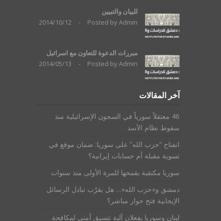
للبيان والتبيين
2014/10/12
-
Posted by
Admin
مبررات الدعوة للتعاون مع اسرائيل
2014/05/13
-
Posted by
Admin
آخر المقالات
46 معتقلاً سورياً في السجون الإسرائيلية منذ
سقوط نظام الأسد
انفتاح “حزب الله” على سوريا: ضمان موقع في
تسوية مقبلة أم حسابات إيرانية؟
سوريا مكتفية بقمحها للمرة الأولى منذ سنوات
دمشق و«حزب الله»… هل يقرّب تبادل الرسائل
الإيجابية فتح حوار مباشر؟
لبنان وسوريا يفعلان آلية تنسيق أمني لمكافحة