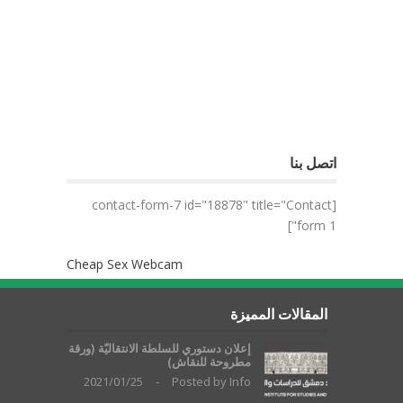
اتصل بنا
[contact-form-7 id="18878" title="Contact
form 1"]
Cheap Sex Webcam
المقالات المميزة
إعلان دستوري للسلطة الانتقاليّة (ورقة
مطروحة للنقاش)
2021/01/25
-
Posted by
Info