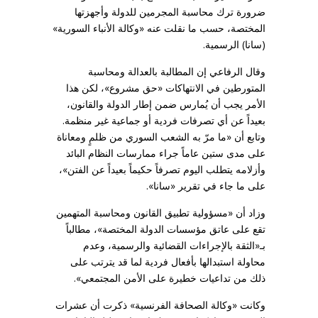
‌‏‌‏ضرورة ترك محاسبة المجرمين للدولة وأجهزتها
المختصة، حسب ما نقلت عنه «وكالة الأنباء السورية»
(سانا) الرسمية.
وقال الرفاعي إن المطالبة بالعدالة ومحاسبة
المتورطين في ‌‏الانتهاكات «حق مشروع»، لكن هذا
الأمر يجب أن يُمارس ضمن إطار الدولة ‌‏والقانون،
بعيداً عن أي تصرفات فردية أو جماعية غير منظمة.‏
وتابع أن «ما مرّ به الشعب السوري من ظلمٍ ومعاناة
على مدى ستين عاماً ‏جراء ممارسات النظام البائد
وأزلامه يتطلب اليوم تصرفاً حكيماً بعيداً عن الفتن»،
على ما جاء في تقرير «سانا».
وزاد أن «مسؤولية تطبيق القانون ومحاسبة المتهمين
تقع على عاتق ‌‏مؤسسات الدولة المختصة»، مطالباً
بـ«الثقة بالإجراءات القضائية والرسمية، ‌‏وعدم
محاولة استبدالها بأفعال فردية لما قد يترتب على
ذلك من تداعيات خطيرة على ‌‏الأمن المجتمعي».‏
وكانت «وكالة الصحافة الفرنسية» ذكرت أن عشرات