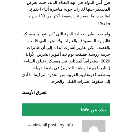
فرع أمن الدولة ‏في عهد النظام البائد، حيث تعرض
المعسكر حينها لغارات جوية مباشرة أثناء اجتماع
‏لعناصره؛ ما أسفر عن سقوط أكثر من 100 شهيد
وجريح».
ولم يحدد بيان الدخلية الجهة التي كان يتبع لها معسكر
«الثوار» المستهدف بالغارات ولا الجهة التي قامت
بالقصف. لكن تقارير أشارت آنذاك إلى أن طائرات
حربية روسية قصفت يوم 26 أكتوبر (تشرين الأول)
2020 استعراضاً لمقاتلين في معسكر «فيلق الشام»
(التابع للجبهة الوطنية للتحرير) في بلدة الدويلة
بمنطقة كفرتخاريم القريبة من الحدود التركية؛ ما أدى
إلى سقوط عشرات القتلى والجرحى.
الشرق الأوسط
نبذة عن Info
→
View all posts by Info