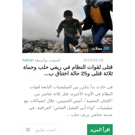
مجلات
2014/03/28
اضيفت بواسطة
Admin
-
قتلى لقوات النظام في ريفي حلب وحماة
ثلاثة قتلى و25 حالة اختناق ب...
في حادث بدأ يتكرر بين الميليشيات التابعة لقوات
النظام في الآونة الأخيرة، قتل ثلاثة عناصر من
“اللجان الشعبية”، أمس الخميس، خلال اشتباكات مع
ميليشيات “لواء أبي الفضل العباس” العراقية، في
مدينة خناصر بريف حلب ...
اقرأ المزيد
اضف تعليق