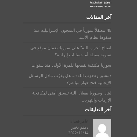
آخر المقالات
46 معتقلاً سورياً في السجون الإسرائيلية منذ
سقوط نظام الأسد
انفتاح “حزب الله” على سوريا: ضمان موقع في
تسوية مقبلة أم حسابات إيرانية؟
سوريا مكتفية بقمحها للمرة الأولى منذ سنوات
دمشق و«حزب الله»… هل يقرّب تبادل الرسائل
الإيجابية فتح حوار مباشر؟
لبنان وسوريا يفعلان آلية تنسيق أمني لمكافحة
الإرهاب والتهريب
آخر التعليقات
عامر قعدان
دمتم بخير
2022/11/14