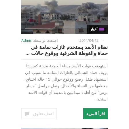
أخبار
2014/04/12
اضيفت بواسطة
Admin
-
نظام الأسد يستخدم غازات سامة في
حماة والغوطة الشرقية ووقوع حالات ...
استهدفت قوات الأسد مساء الجمعة مدينة كفرزيتا
بريف حماة الشمالي بالغازات السامة ما تسبب في
استشهاد طفل رضيع ووقوع حوالي 15 حالة اختناق،
معظمها من النساء والأطفال. ونقل مراسل “مسار
برس” عن أطباء ميدانيين بالمدينة أن قوات الأسد
استخد...
اقرأ المزيد
اضف تعليق