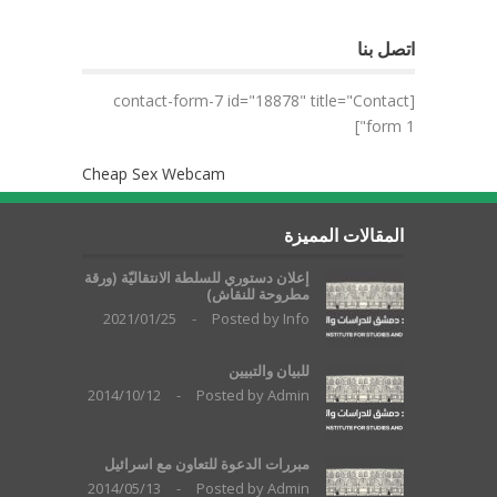
اتصل بنا
[contact-form-7 id="18878" title="Contact
form 1"]
Cheap Sex Webcam
المقالات المميزة
إعلان دستوري للسلطة الانتقاليّة (ورقة
مطروحة للنقاش)
2021/01/25
-
Posted by
Info
للبيان والتبيين
2014/10/12
-
Posted by
Admin
مبررات الدعوة للتعاون مع اسرائيل
2014/05/13
-
Posted by
Admin