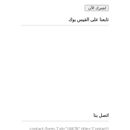
تابعنا على الفيس بوك
اتصل بنا
[contact-form-7 id="18878" title="Contact