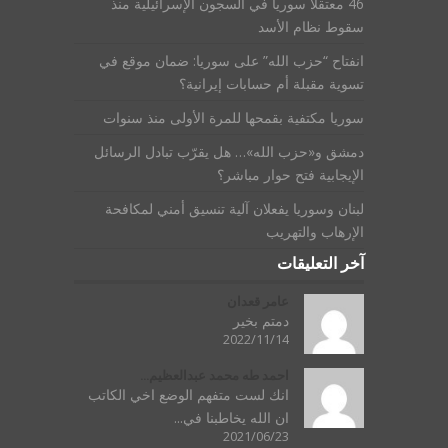
46 معتقلاً سورياً في السجون الإسرائيلية منذ
سقوط نظام الأسد
انفتاح “حزب الله” على سوريا: ضمان موقع في
تسوية مقبلة أم حسابات إيرانية؟
سوريا مكتفية بقمحها للمرة الأولى منذ سنوات
دمشق و«حزب الله»… هل يقرّب تبادل الرسائل
الإيجابية فتح حوار مباشر؟
لبنان وسوريا يفعلان آلية تنسيق أمني لمكافحة
الإرهاب والتهريب
آخر التعليقات
عامر قعدان
دمتم بخير
2022/11/14
احمد طه محمد عبدالعظيم...
انك لست متفهم الوضع اخي الكاتب
ان الله يخاطبنا في...
2021/06/23