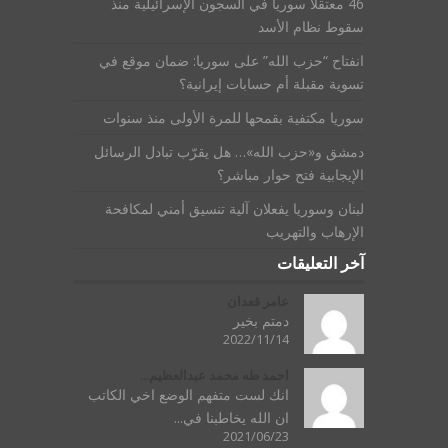
46 معتقلاً سورياً في السجون الإسرائيلية منذ
سقوط نظام الأسد
انفتاح “حزب الله” على سوريا: ضمان موقع في
تسوية مقبلة أم حسابات إيرانية؟
سوريا مكتفية بقمحها للمرة الأولى منذ سنوات
دمشق و«حزب الله»… هل يقرّب تبادل الرسائل
الإيجابية فتح حوار مباشر؟
لبنان وسوريا يفعلان آلية تنسيق أمني لمكافحة
الإرهاب والتهريب
آخر التعليقات
عامر قعدان
دمتم بخير
2022/11/14
احمد طه محمد عبدالعظيم...
انك لست متفهم الوضع اخي الكاتب
ان الله يخاطبنا في...
2021/06/23