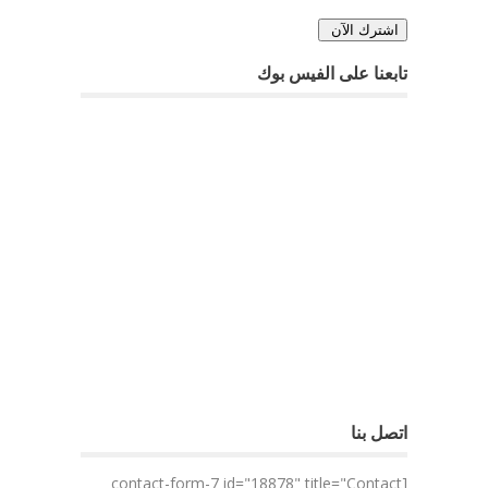
تابعنا على الفيس بوك
اتصل بنا
[contact-form-7 id="18878" title="Contact