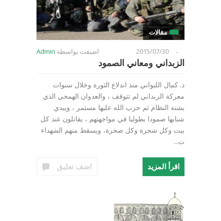
مقالات
2015/07/30
اضيفت بواسطة
Admin
-
الزبداني ومعاني الصمود
د. كمال اللبواني منذ اندلاع الثورة وخلال سنوات
معركة الزبداني لم تتوقف ، والعدوان الهمجي الذي
يشنه النظام ثم حزب الله عليها مستمر ، ويبدي
شبابها صمودا بطوليا في مواجهتهم ، يقاتلون عند كل
بيت وكل شجرة وكل صخرة، ويسقط منهم الشهداء
ت...
اقرأ المزيد
اضف تعليق