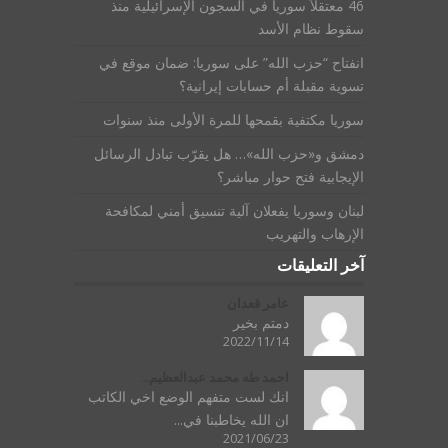
46 معتقلاً سورياً في السجون الإسرائيلية منذ
سقوط نظام الأسد
انفتاح “حزب الله” على سوريا: ضمان موقع في
تسوية مقبلة أم حسابات إيرانية؟
سوريا مكتفية بقمحها للمرة الأولى منذ سنوات
دمشق و«حزب الله»… هل يقرّب تبادل الرسائل
الإيجابية فتح حوار مباشر؟
لبنان وسوريا يفعلان آلية تنسيق أمني لمكافحة
الإرهاب والتهريب
آخر التعليقات
عامر قعدان
دمتم بخير
2022/11/14
احمد طه محمد عبدالعظيم...
انك لست متفهم الوضع اخي الكاتب
ان الله يخاطبنا في...
2021/06/23