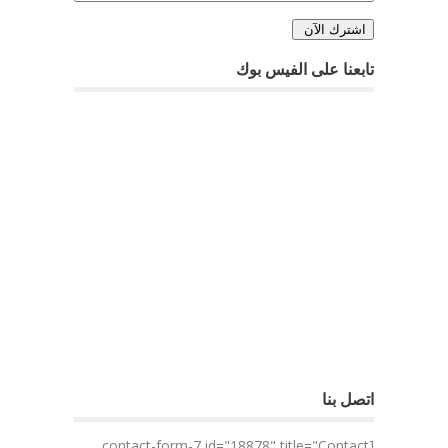
تابعنا على الفيس بوك
اتصل بنا
[contact-form-7 id="18878" title="Contact