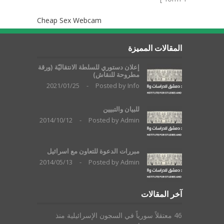
Cheap Sex Webcam
المقالات المميزة
إعلان دستوري للسلطة الانتقاليّة (ورقة
مطروحة للنقاش)
2021/01/25
-
Posted by
Info
للبيان والتبيين
2014/10/12
-
Posted by
Admin
مبررات الدعوة للتعاون مع اسرائيل
2014/05/13
-
Posted by
Admin
آخر المقالات
46 معتقلاً سورياً في السجون الإسرائيلية منذ