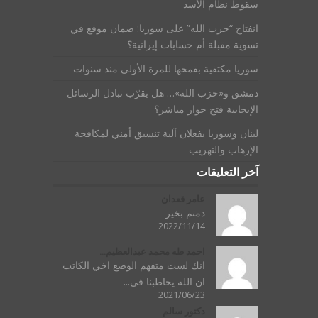
سقوط نظام الأسد
انفتاح “حزب الله” على سوريا: ضمان موقع في
تسوية مقبلة أم حسابات إيرانية؟
سوريا مكتفية بقمحها للمرة الأولى منذ سنوات
دمشق و«حزب الله»… هل يقرّب تبادل الرسائل
الإيجابية فتح حوار مباشر؟
لبنان وسوريا يفعلان آلية تنسيق أمني لمكافحة
الإرهاب والتهريب
آخر التعليقات
عامر قعدان
دمتم بخير
2022/11/14
احمد طه محمد عبدالعظيم...
انك لست متفهم الوضع اخي الكاتب
ان الله يخاطبنا في...
2021/06/23
دكتور سالم