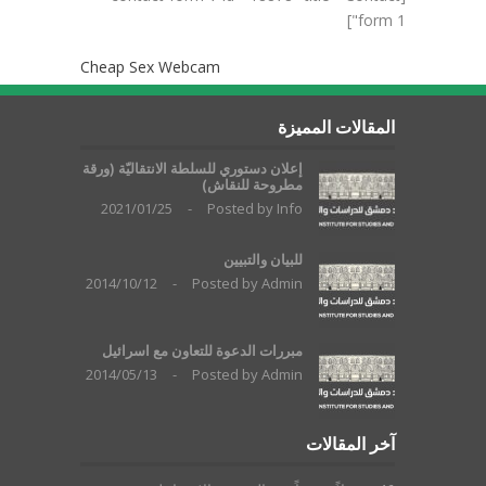
form 1"]
Cheap Sex Webcam
المقالات المميزة
إعلان دستوري للسلطة الانتقاليّة (ورقة
مطروحة للنقاش)
2021/01/25
-
Posted by
Info
للبيان والتبيين
2014/10/12
-
Posted by
Admin
مبررات الدعوة للتعاون مع اسرائيل
2014/05/13
-
Posted by
Admin
آخر المقالات