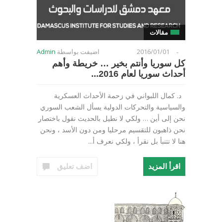
مقالات
2016/01/01
اضيفت بواسطة
Admin
-
كل سوريا وأنتم بخير … خريطة وأهم
أحداث سوريا لعام 2016...
د. كمال اللبواني في زحمة الأحداث العسكرية
والسياسية والتحركات الدولية يسأل الشعب السوري
نحن إلى أين … ولكي لا نطيل بالحديث نقول باختصار
نحن ذاهبون للتقسيم مرحليا ومن دون الأسد ، ونحن
هنا لا نتنبأ بل نقرأ ، ولكي نعرف أ...
اقرأ المزيد
اضف تعليق