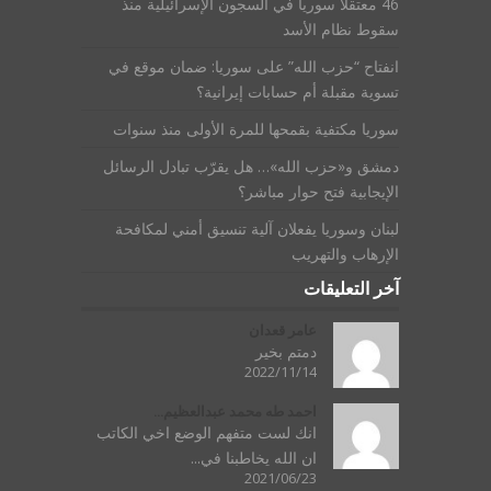
46 معتقلاً سورياً في السجون الإسرائيلية منذ
سقوط نظام الأسد
انفتاح “حزب الله” على سوريا: ضمان موقع في
تسوية مقبلة أم حسابات إيرانية؟
سوريا مكتفية بقمحها للمرة الأولى منذ سنوات
دمشق و«حزب الله»… هل يقرّب تبادل الرسائل
الإيجابية فتح حوار مباشر؟
لبنان وسوريا يفعلان آلية تنسيق أمني لمكافحة
الإرهاب والتهريب
آخر التعليقات
عامر قعدان
دمتم بخير
2022/11/14
احمد طه محمد عبدالعظيم...
انك لست متفهم الوضع اخي الكاتب
ان الله يخاطبنا في...
2021/06/23