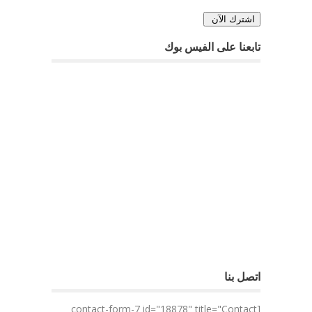
تابعنا على الفيس بوك
اتصل بنا
[contact-form-7 id="18878" title="Contact