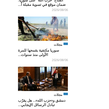
انفتاح “حزب الله” على سوريا:
ضمان موقع في تسوية مقبلة أ...
2026/08/06
مجلات
سوريا مكتفية بقمحها للمرة
الأولى منذ سنوات...
2026/08/06
مجلات
دمشق و«حزب الله»… هل يقرّب
تبادل الرسائل الإيجابي...