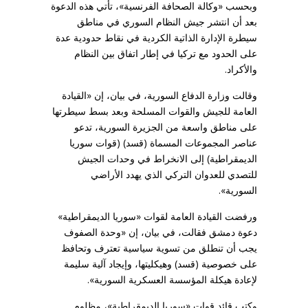
وبحسب «وكالة الصحافة الفرنسية»، تأتي هذه الدعوة
بعد أن انتشر جيش النظام السوري في مناطق
سيطرة الإدارة الذاتية الكردية في نقاط حدودية عدة
على الحدود مع تركيا في إطار اتفاق بين النظام
والأكراد.
وقالت وزارة الدفاع السورية، في بيان، إن «القيادة
العامة للجيش والقوات المسلحة وبعد بسط سيطرتها
على مناطق واسعة من الجزيرة السورية، تدعو
عناصر المجموعات المسماة (قسد) (قوات سوريا
الديمقراطية) إلى الانخراط في وحدات الجيش
للتصدي للعدوان التركي الذي يهدد الأراضي
السورية».
ورفضت القيادة العامة لقوات «سوريا الديمقراطية»
دعوة دمشق فقالت، في بيان، إن «وحدة الصفوف
يجب أن تنطلق من تسوية سياسية تعترف وتحافظ
على خصوصية (قسد) وهيكليتها، وإيجاد آلية سليمة
لإعادة هيكلة المؤسسة العسكرية السورية».
وكتب قائد قوات «سوريا الديمقراطية»، مظلوم