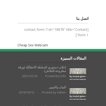
اتصل بنا
[contact-form-7 id="18878" title="Contact
form 1"]
Cheap Sex Webcam
المقالات المميزة
إعلان دستوري للسلطة الانتقاليّة (ورقة
مطروحة للنقاش)
2021/01/25
-
Posted by
Info
للبيان والتبيين
2014/10/12
-
Posted by
Admin