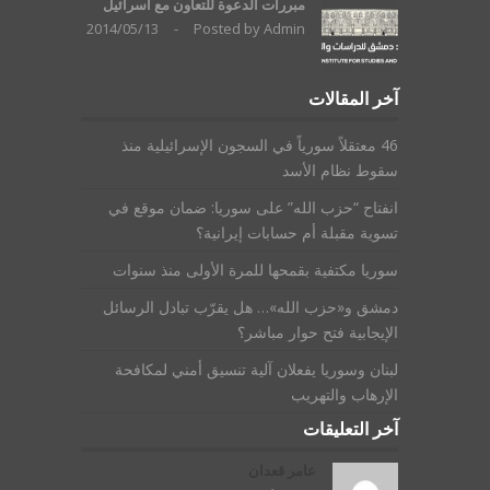
مبررات الدعوة للتعاون مع اسرائيل
2014/05/13
-
Posted by
Admin
آخر المقالات
46 معتقلاً سورياً في السجون الإسرائيلية منذ
سقوط نظام الأسد
انفتاح “حزب الله” على سوريا: ضمان موقع في
تسوية مقبلة أم حسابات إيرانية؟
سوريا مكتفية بقمحها للمرة الأولى منذ سنوات
دمشق و«حزب الله»… هل يقرّب تبادل الرسائل
الإيجابية فتح حوار مباشر؟
لبنان وسوريا يفعلان آلية تنسيق أمني لمكافحة
الإرهاب والتهريب
آخر التعليقات
عامر قعدان