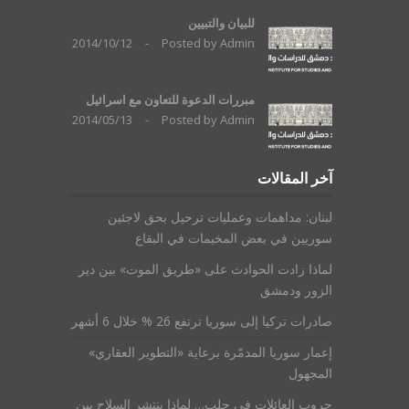
للبيان والتبيين
2014/10/12
-
Posted by
Admin
مبررات الدعوة للتعاون مع اسرائيل
2014/05/13
-
Posted by
Admin
آخر المقالات
لبنان: مداهمات وعمليات ترحيل بحق لاجئين
سوريين في بعض المخيمات في البقاع
لماذا زادت الحوادث على «طريق الموت» بين دير
الزور ودمشق
صادرات تركيا إلى سوريا ترتفع 26 % خلال 6 أشهر
إعمار سوريا المدمّرة برعاية «التطوير العقاري»
المجهول
حروب العائلات في حلب… لماذا ينتشر السلاح بين