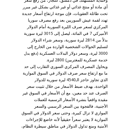
وحماية المستهلك في دمشق، للتجار، من رفع سعر
أي مادة أو منتج غذائي أو غير غذائي بشكل غير مبرر
تحت طائلة العقوبات، فإن موجة ارتفاع أسعار جديدة
تهدد لقمة عيش السوريين بعد رفع مصرف سوريا
المركزي لسعر صرف الليرة السورية أمام الدولار
الأميركي 7 في المائة، ليصل إلى 3015 ليرة سورية
بدلاً من 2814 ليرة سورية، وسعر شراء الدولار
لتسليم الحوالات الشخصية الواردة من الخارج إلى
3000 ليرة، وسعر دولار البدلات العسكرية (دفع بدل
خدمة عسكرية للمغتربين) 2800 ليرة.
ويحاول المصرف المركزي السوري التقارب إلى حد
ما مع ارتفاع سعر صرف الدولار في السوق الموازية
الذي تجاوز حاجز الـ4540 ليرة سورية للدولار
الواحدة، بهدف ضبط الأسعار من خلال تثبيت سعر
الصرف عند حد معين، مع أن الأسعار في السوق غير
مقيدة واقعياً بنشرة الأسعار الرسمية للعملات
الأجنبية، فالفجوة بين السعر الرسمي والسعر
الموازي لا تزال كبيرة، وحتى سعر الدولار في السوق
الموازية لا يعتبر سعراً حقيقياً لأنه خاضع للإجراءات
الأمنية ومنع تداول الدولار في مناطق سيطرة النظام،