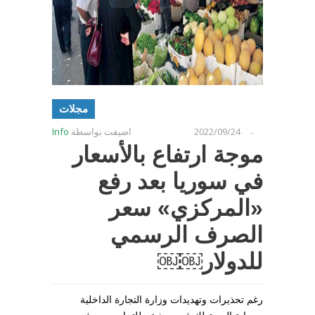
مجلات
2022/09/24
اضيفت بواسطة
Info
-
موجة ارتفاع بالأسعار
في سوريا بعد رفع
«المركزي» سعر
الصرف الرسمي
للدولار￼￼
رغم تحذيرات وتهديدات وزارة التجارة الداخلية