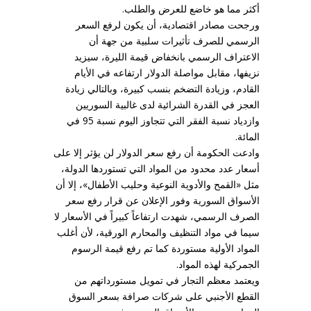
أكثر مما هو خاضع للعرض والطلب.
ورجحت مصادر اقتصادية، أن يكون لرفع السعر
الرسمي للصرف تأثيرات سلبية من جهة أن
الاعتراف الرسمي بانخفاض قيمة الليرة، سيزيد
نزيفها، مقابل مواصلة الدولار ارتفاعه في الأيام
القادم، وزيادة التضخم بنسب كبيرة، وبالتالي زيادة
العجز في القدرة الشرائية لدى غالبية السوريين
وازدياد نسبة الفقر التي تتجاوز اليوم نسبة 95 في
المائة.
وادعت الحكومة أن رفع سعر الدولار لن يؤثر إلا على
أسعار عدد محدود من المواد التي تستوردها الدولة،
مثل «القمح والأدوية النوعية وحليب الأطفال»، إلا أن
الأسواق السورية وفور الإعلان عن قرار رفع سعر
الصرف الرسمي، شهدت ارتفاعاً كبيراً في الأسعار لا
سيما في مواد التنظيف والمحارم الورقية، لأن أغلب
المواد الأولية مستوردة كما تم رفع قيمة الرسوم
الجمركية لهذه المواد.
ويعتمد معظم التجار في تمويل مستورداتهم من
القطع الأجنبي على شركات صرافة بسعر السوق