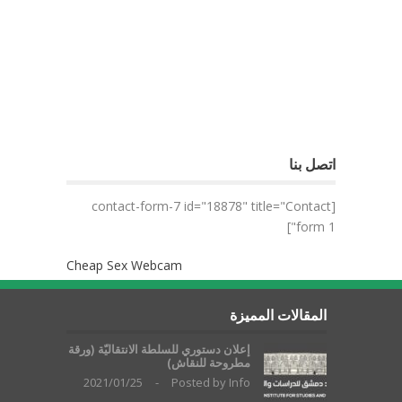
اتصل بنا
[contact-form-7 id="18878" title="Contact
form 1"]
Cheap Sex Webcam
المقالات المميزة
إعلان دستوري للسلطة الانتقاليّة (ورقة
مطروحة للنقاش)
2021/01/25
-
Posted by
Info