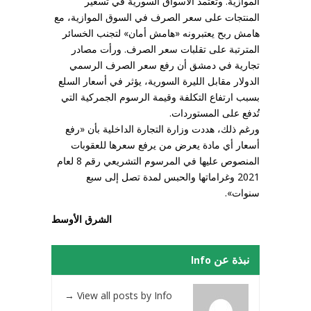
الموازية. وتعتمد الأسواق السورية في تسعير
المنتجات على سعر الصرف في السوق الموازية، مع
هامش ربح يعتبرونه «هامش أمان» لتجنب الخسائر
المترتبة على تقلبات سعر الصرف. ورأت مصادر
تجارية في دمشق أن رفع سعر الصرف الرسمي
الدولار مقابل الليرة السورية، يؤثر في أسعار السلع
بسبب ارتفاع التكلفة وقيمة الرسوم الجمركية التي
تُدفع على المستوردات.
ورغم ذلك، هددت وزارة التجارة الداخلية بأن «رفع
أسعار أي مادة يعرض من يرفع سعرها للعقوبات
المنصوص عليها في المرسوم التشريعي رقم 8 لعام
2021 وغراماتها والحبس لمدة تصل إلى سبع
سنوات».
الشرق الأوسط
نبذة عن Info
→
View all posts by Info