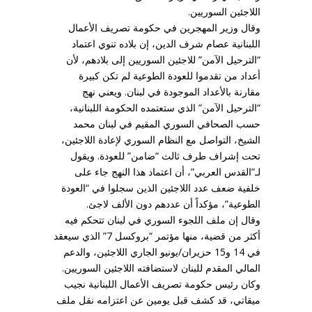
اللاجئين السوريين.
وقال وزير المهجرين في حكومة تصريف الأعمال
اللبنانية عصام شرف الدين، إن بلاده تنوي اعتماد
“الترحيل الآمن” للاجئين السوريين إلى بلادهم، لأن
أعداد من تقدموا للعودة الطوعية لم تكن كبيرة
مقارنة بالأعداد الموجودة في لبنان. ويعني نهج
“الترحيل الآمن” الذي ستعتمده الحكومة اللبنانية،
حسب الصحافي السوري المقيم في لبنان محمد
الشيخ، التواصل مع النظام السوري لإعادة اللاجئين،
تحت إشراف طرف ثالث “ضامن” للعودة. ويقول
لـ”القدس العربي”، أن اعتماد هذا النهج جاء على
خلفية ضعف عدد اللاجئين الذين سجلوا في “العودة
الطوعية”، مؤكداً أن عددهم دون الألف لاجئ.
وقال إن ملف اللجوء السوري في لبنان تتحكم فيه
أكثر من قضية، منها مؤتمر “بروكسل 7” الذي سيعقد
في 14 و15 حزيران/يونيو الجاري اللاجئين، والدعم
المالي المقدم للبنان لاستضافته اللاجئين السوريين.
وكان رئيس حكومة تصريف الأعمال اللبنانية نجيب
ميقاتي، قد كشف قبل يومين عن اعتزامه نقل ملف