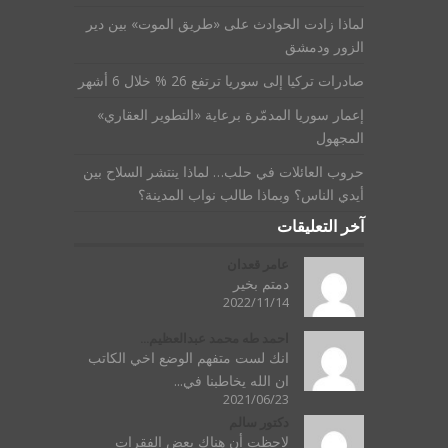
لماذا زادت الحوادث على «طريق الموت» بين دير
الزور ودمشق
صادرات تركيا إلى سوريا ترتفع 26 % خلال 6 أشهر
إعمار سوريا المدمّرة برعاية «التطوير العقاري»
المجهول
حروب العائلات في حلب… لماذا ينتشر السلاح بين
أيدي الناس؟ وبماذا طالب نواب المدينة؟
آخر التعليقات
عامر قعدان
دمتم بخير
2022/11/14
احمد طه محمد عبدالعظيم...
انك لست متفهم الوضع اخي الكاتب
ان الله يخاطبنا في...
2021/06/23
دكتور سالم
لاحظت أن هناك بعض الفقرات