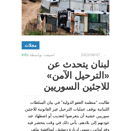
مجلات
2023/06/07
اضيفت بواسطة
Info
-
لبنان يتحدث عن
«الترحيل الآمن»
للاجئين السوريين
طالبت “منظمة العفو الدولية” في بيان السلطات
اللبنانية بوقف عمليات الترحيل غير القانونية للاجئين
سوريين خشية أن يتعرضوا لتعذيب أو اضطهاد عند
عودتهم إلى بلادهم، يأتي ذلك في وقت يتحضر فيه
وفد لبناني رسمي لزيارة دمشق، لمناقشة ملف