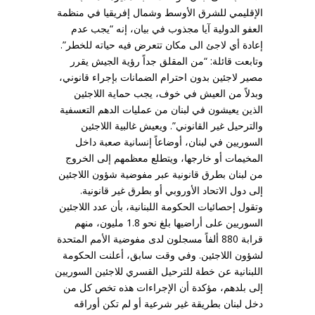
الإقليمي للشرق الأوسط وشمال إفريقيا في منظمة
العفو الدولية آيا مجذوب في بيان، إنه “يجب عدم
إعادة أي لاجئ الى مكان تتعرض فيه حياته للخطر”.
وتابعت قائلة: “من المقلق جداً رؤية الجيش يقرر
مصير لاجئين بدون احترام الضمانات بإجراء قانوني،
وبدلاً من العيش في خوف، يجب حماية اللاجئين
الذين يعيشون في لبنان من عمليات الدهم التعسفية
والترحيل غير القانوني”. ويعيش غالبية اللاجئين
السوريين في لبنان، أوضاعاً إنسانية صعبة داخل
المخيمات أو خارجها، ويتطلع معظمهم إلى الخروج
من لبنان بطرق قانونية عبر مفوضية شؤون اللاجئين
إلى دول الاتحاد الأوروبي أو بطرق غير قانونية.
وتقول إحصائيات الحكومة اللبنانية، بأن عدد اللاجئين
السوريين على أراضيها بلغ نحو 1.8 مليون، منهم
قرابة 880 ألفاً مسجلون لدى مفوضية الأمم المتحدة
لشؤون اللاجئين. وفي وقت سابق، أعلنت الحكومة
اللبنانية عن خطة للترحيل القسري للاجئين السوريين
إلى بلدهم، مؤكدة أن الإجراءات هذه تخص كل من
دخل لبنان بطريقة غير شرعية أو لم تكن أوراقه