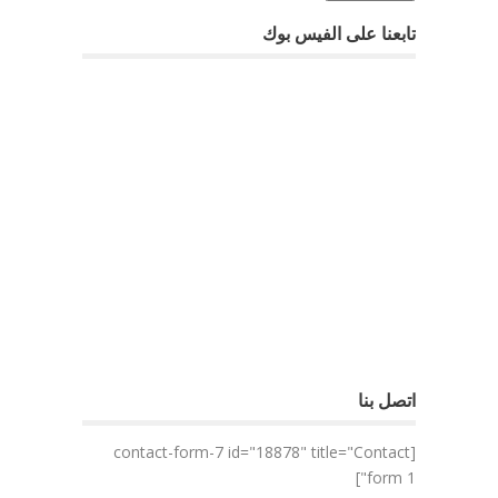
تابعنا على الفيس بوك
اتصل بنا
[contact-form-7 id="18878" title="Contact
form 1"]