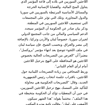
اللاجئين السوريين في بلاده إلى قاعة المؤتمر الذي
يتناول المنح المالية، والقضايا الإنسانية الحرجة
والمسائل الأساسية المرتبطة بالسوريين في سوريا
والدول المجاورة، وتلك التي تؤثر على المجتمعات
التي تستضيف اللاجئين السوريين في المنطقة.
وذكر بيان صادر عن الحكومة أن المؤتمر سيجدد
الدعم السياسي والمالي من جانب المجتمع الدولي
لجيران سوريا، خصوصاً لبنان والأردن وتركيا، بالإضافة
إلى مصر والعراق. وبحسب الشيخ، فإن سياسة لبنان
في ملف اللجوء تتوضح بعد انتهاء مؤتمر “بروكسل”،
معتبراً أن “الغرض من التصريحات الحالية بخصوص
اللاجئين هو المحافظة على النهج بترحيل اللاجئين
أمام لرأي العام اللبناني”.
وربط الصحافي بين زيادة التصريحات اللبنانية حول
اللاجئين، باقتراب جلسة انتخاب رئيس الجمهورية
الجديد، وقال: “التصريحات الحكومية هي محاولة
للتأكيد على التمسك بنهج ترحيل اللاجئين السوريين،
في حين أن المعطيات تؤكد أن الحكومة متخبطة في
هذا الملف”، مختتماً بقوله: “هذا الشهر سيكون
الأصعب على لبنان”. وقالت نائبة مديرة المكتب