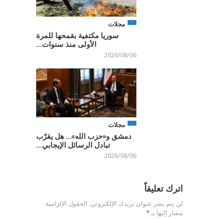
مجلات
سوريا مكتفية بقمحها للمرة
الأولى منذ سنوات...
2026/08/06
مجلات
دمشق و«حزب الله»… هل يقرّب
تبادل الرسائل الإيجابي...
2026/08/06
اترك تعليقاً
لن يتم نشر عنوان بريدك الإلكتروني.
الحقول الإلزامية
مشار إليها بـ
*